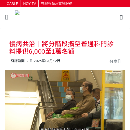
i-CABLE
HOY TV
有線寬頻及電訊服務
返回
慢病共治｜將分階段擴至普通科門診
按輸入鍵開始搜尋
料提供6,000至1萬名額
有線新聞
2025年03月12日
分享