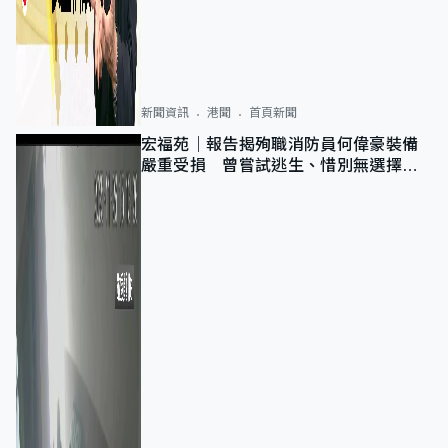
新聞資訊
港聞
首頁新聞
宏福苑｜報告揭殉職消防員何偉豪裝備
嚴重受損 曾嘗試逃生、惜別無選擇下
棄裝備墮樓