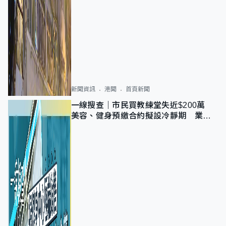
新聞資訊
港聞
首頁新聞
一線搜查｜市民買教練堂失近$200萬
美容、健身預繳合約擬設冷靜期 業界
憂退款計法對商戶不公