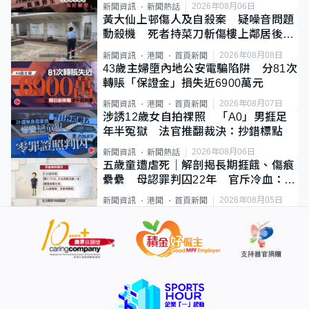
2026年08月06日
新聞資訊
新聞熱話
黃大仙上邨傷人及自殺案 疑噪音問題
動殺機 死者持菜刀斬傷樓上鄰居後墮
斃
2026年08月08日
新聞資訊
港聞
首頁新聞
43歲主婦墮內地公安電騙陷阱 分81次
轉賬「保證金」損失近6900萬元
2026年08月07日
新聞資訊
港聞
首頁新聞
涉誘12歲女自拍祼照 「A0」男捱足
年半冤獄 法官推翻裁決：抄錯標點
2026年08月06日
新聞資訊
新聞熱話
五歲童遭虐死｜解剖揭長期捱餓、傷痕
纍纍 母認罪判囚22年 官斥冷血：同
類案最惡劣
2026年08月05日
新聞資訊
港聞
首頁新聞