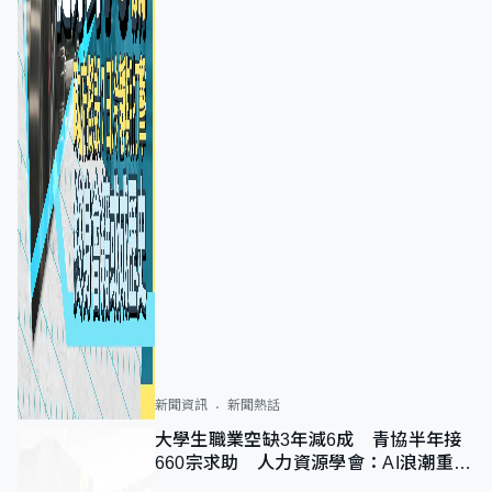
新聞資訊
新聞熱話
大學生職業空缺3年減6成 青協半年接
660宗求助 人力資源學會：AI浪潮重整
職位需求