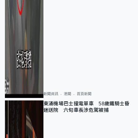
新聞資訊
港聞
首頁新聞
東涌機場巴士撞電單車 58歲鐵騎士昏
迷送院 六旬車長涉危駕被捕