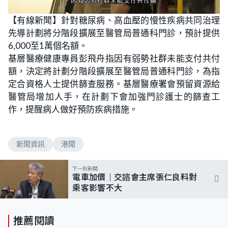
L
U
o
n
【有線新聞】針對糖尿病、高血壓的慢性疾病共同治理
a
m
d
u
先導計劃將分階段擴展至醫管局普通科門診，預計提供
e
t
d
e
:
6,000至1萬個名額。
8
5
基層醫療健康專員彭飛舟指因有弱勢社群未能支付共付
.
7
額，決定將計劃分階段擴展至醫管局普通科門診，為指
1
%
定合資格人士提供篩查服務。基層醫療署會預留資源給
醫管局增加人手，在計劃下會加強門診護士的篩查工
作，提醒病人做好預防疾病措施。
新聞資訊
港聞
下一則新聞
電車加價｜交諮會主席張仁良料對
乘客影響不大
推薦閱讀