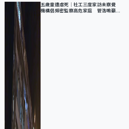
五歲童遭虐死｜社工三度家訪未察覺
機構倡頻密監察高危家庭 管浩鳴籲加
強跨部門協作