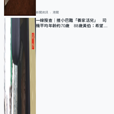
新聞資訊
港聞
一線搜查｜揸小巴難「養家活兒」 司
機平均年齡約70歲 88歲黃伯：希望一
直揸落去