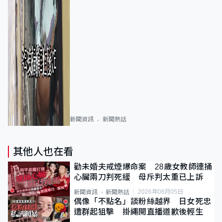
新聞資訊
新聞熱話
其他人也在看
勸未婚夫戒煙爆命案 28歲女教師連捅
心臟兩刀判死緩 母斥判太重已上訴
2026年08月05日
新聞資訊
新聞熱話
偶像「不點名」談粉絲越界 日女死忠
遭群起狙擊 掛繩開直播道歉後輕生