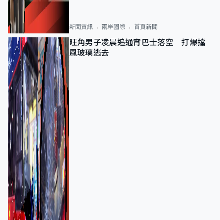
新聞資訊
兩岸國際
首頁新聞
旺角男子凌晨追通宵巴士落空 打爆擋
風玻璃逃去