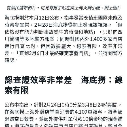
有網民發布影片，可見有男子站在桌上向火鍋小便。網上圖片
海底撈則於本月12日公布，指事發當晚值班團隊未能及
時察覺異常，2月28日海底撈從網上發現該視頻，「但
依然沒有能力判斷事故發生的時間和地點」，只好向四
川簡陽等多地警方報案；同時對國內外1,400多家門店
進行自查比對，但因數據龐大、線索有限，效率非常
差，「直到3月6日才最終確定事發門店」，並得到警方
確認。
認查證效率非常差 海底撈：線
索有限
公布中指出，針對2月24日0時0分至3月8日24時期間，
在海底撈上海外灘店堂食消費的4,109單顧客，將全額
退還當日餐費，並額外提供訂單付款10倍金額的現金補
償。海底撈負責人強調當事門店已將門店鍋具、餐具全