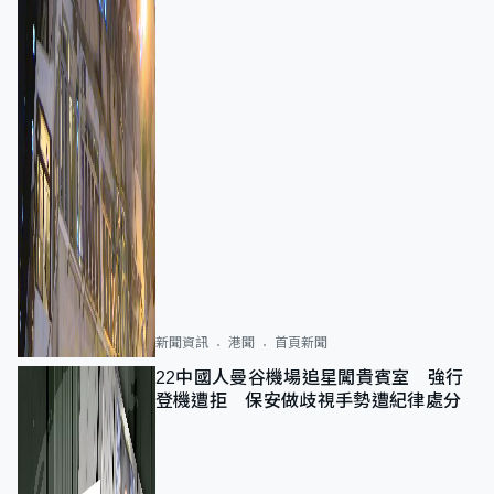
新聞資訊
港聞
首頁新聞
22中國人曼谷機場追星闖貴賓室 強行
登機遭拒 保安做歧視手勢遭紀律處分