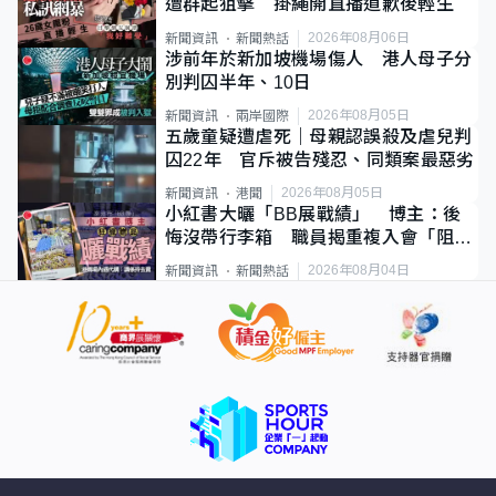
遭群起狙擊 掛繩開直播道歉後輕生
2026年08月06日
新聞資訊
新聞熱話
涉前年於新加坡機場傷人 港人母子分
別判囚半年、10日
2026年08月05日
新聞資訊
兩岸國際
五歲童疑遭虐死｜母親認誤殺及虐兒判
囚22年 官斥被告殘忍、同類案最惡劣
2026年08月05日
新聞資訊
港聞
小紅書大曬「BB展戰績」 博主：後
悔沒帶行李箱 職員揭重複入會「阻止
唔到」
2026年08月04日
新聞資訊
新聞熱話