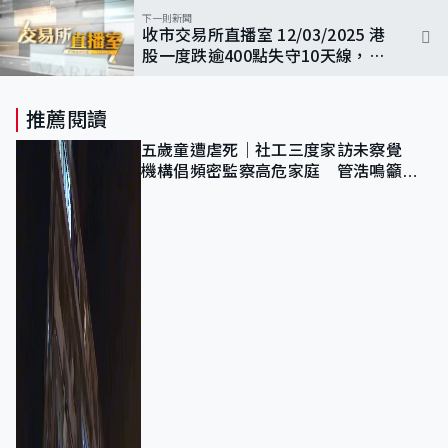
下一則新聞
收市交易所直播室 12/03/2025 港
股一度跌逾400點失守10天線，後
市將考驗20天線及23000點關口?
推薦閱讀
五歲童遭虐死｜社工三度家訪未察覺
機構倡頻密監察高危家庭 管浩鳴籲加
強跨部門協作