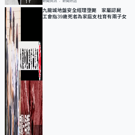
新聞資訊
新聞熱話
九龍城地盤安全經理墮斃 家屬認屍
工會指39歲死者為家庭支柱育有兩子女