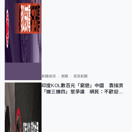
新聞資訊
港聞
首頁新聞
印度KOL數百元「窮遊」中國 靠接濟
「嫌三嫌四」惹爭議 網民：不歡迎劣
質旅客