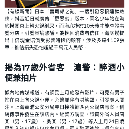
【有線新聞】日本「壽司郎之亂」一度引發惡搞連鎖效
應，抖音近日就廣傳「更惡劣」版本，兩名少年站在海
底撈餐桌上朝火鍋射尿，而海底撈於10天後才能查證事
發分店，引發輿論熱議。為挽回消費者信任，海底撈提
出十倍現金賠償受影響時段的顧客，涉及多達4,109張
單，推估損失恐怕超過千萬元人民幣。
揭為17歲外省客 滬警：醉酒小
便兼拍片
據內地傳媒報道，有網民上月底發布影片，可見有男子
站在桌上向火鍋小便，旁邊並伴有哄笑聲，引發廣大關
注。上海黃浦公安分局翌日接獲轄區內火鍋店報案，稱
網傳事件發生在該店內。經警方調查，證實外省人員唐
某（男、17歲）、吳某（男、17歲）等人上月24日凌
晨進入該火鍋店包房內用餐，兩人醉酒後站上餐台向火