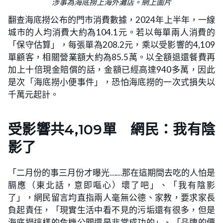
涉事為海底撈上海外灘店。網上圖片
翻查海底撈公布的門市消費數據，2024年上半年，一線
城市的人均消費大約為104.1元。若以每單兩人消費的
「保守估算」，每張單為208.2元，乘以受影響的4,109
單顧客，相關營業額大約為85.5萬。以全額退還餐費再
加上十倍現金賠償的話，金額已經高達940多萬，因此
是次「海底撈小便事件」，恐怕海底撈的一次式損失以
千萬元起計。
受影響共4,109單 網民：我有陰
影了
「二月份的事三月份才曝光……那在這期間去吃的人怕是
膈應（東北話，意即嘔心）壞了吧」、「我有陰影
了」，網民留言均直指兩人毫無公德、家教，要求家長
負起責任，「現實生活中看不見的污垢還有很多，但是
海底撈這樣的危機公關還是非常成功的」、「品牌的價