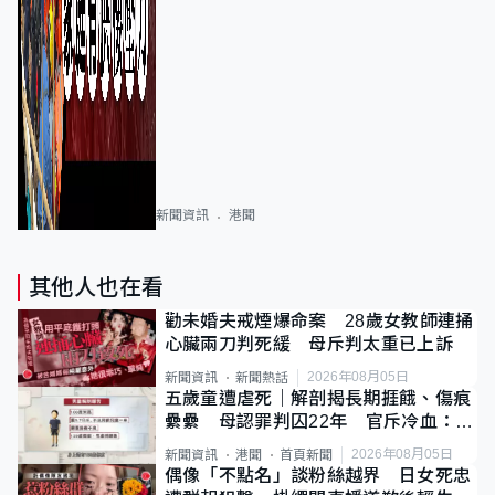
新聞資訊
港聞
其他人也在看
勸未婚夫戒煙爆命案 28歲女教師連捅
心臟兩刀判死緩 母斥判太重已上訴
2026年08月05日
新聞資訊
新聞熱話
五歲童遭虐死｜解剖揭長期捱餓、傷痕
纍纍 母認罪判囚22年 官斥冷血：同
類案最惡劣
2026年08月05日
新聞資訊
港聞
首頁新聞
偶像「不點名」談粉絲越界 日女死忠