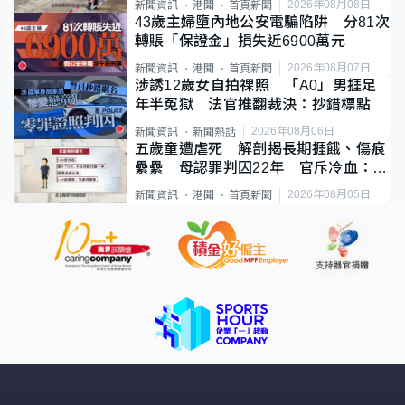
2026年08月08日
新聞資訊
港聞
首頁新聞
43歲主婦墮內地公安電騙陷阱 分81次
轉賬「保證金」損失近6900萬元
2026年08月07日
新聞資訊
港聞
首頁新聞
涉誘12歲女自拍祼照 「A0」男捱足
年半冤獄 法官推翻裁決：抄錯標點
2026年08月06日
新聞資訊
新聞熱話
五歲童遭虐死｜解剖揭長期捱餓、傷痕
纍纍 母認罪判囚22年 官斥冷血：同
類案最惡劣
2026年08月05日
新聞資訊
港聞
首頁新聞