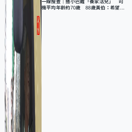
一線搜查｜揸小巴難「養家活兒」 司
機平均年齡約70歲 88歲黃伯：希望一
直揸落去