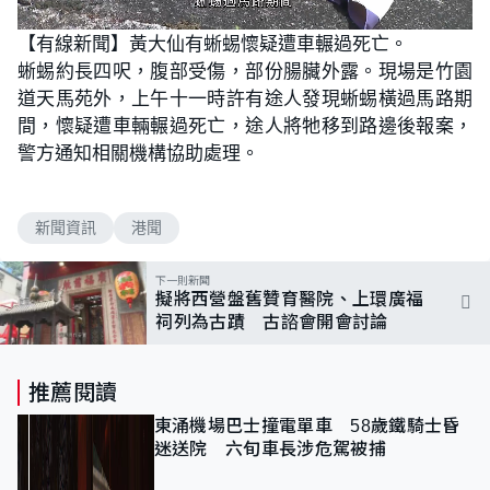
L
U
o
n
【有線新聞】黃大仙有蜥蜴懷疑遭車輾過死亡。
a
m
d
u
蜥蜴約長四呎，腹部受傷，部份腸臟外露。現場是竹園
e
t
d
e
:
道天馬苑外，上午十一時許有途人發現蜥蜴橫過馬路期
1
0
間，懷疑遭車輛輾過死亡，途人將牠移到路邊後報案，
0
.
警方通知相關機構協助處理。
0
0
%
新聞資訊
港聞
下一則新聞
擬將西營盤舊贊育醫院、上環廣福
祠列為古蹟 古諮會開會討論
推薦閱讀
東涌機場巴士撞電單車 58歲鐵騎士昏
迷送院 六旬車長涉危駕被捕