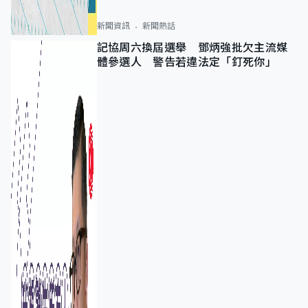
新聞資訊
新聞熱話
記協周六換屆選舉 鄧炳強批欠主流媒
體參選人 警告若違法定「釘死你」