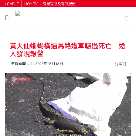
i-CABLE
HOY TV
有線寬頻及電訊服務
返回
黃大仙蜥蜴橫過馬路遭車輾過死亡 途
按輸入鍵開始搜尋
人發現報警
有線新聞
2025年03月13日
分享