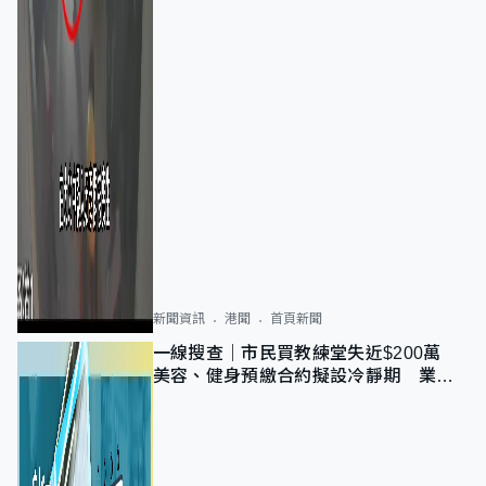
新聞資訊
港聞
首頁新聞
一線搜查｜市民買教練堂失近$200萬
美容、健身預繳合約擬設冷靜期 業界
憂退款計法對商戶不公