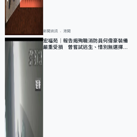
新聞資訊
港聞
宏福苑｜報告揭殉職消防員何偉豪裝備
嚴重受損 曾嘗試逃生、惜別無選擇下
棄裝備墮樓