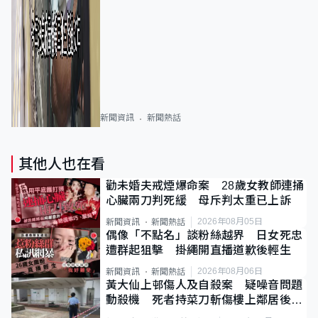
新聞資訊
新聞熱話
其他人也在看
勸未婚夫戒煙爆命案 28歲女教師連捅
心臟兩刀判死緩 母斥判太重已上訴
2026年08月05日
新聞資訊
新聞熱話
偶像「不點名」談粉絲越界 日女死忠
遭群起狙擊 掛繩開直播道歉後輕生
2026年08月06日
新聞資訊
新聞熱話
黃大仙上邨傷人及自殺案 疑噪音問題
動殺機 死者持菜刀斬傷樓上鄰居後墮
斃