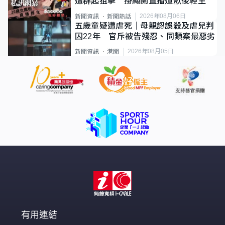
遭群起狙擊 掛繩開直播道歉後輕生
2026年08月06日
新聞資訊
新聞熱話
五歲童疑遭虐死｜母親認誤殺及虐兒判
囚22年 官斥被告殘忍、同類案最惡劣
2026年08月05日
新聞資訊
港聞
有用連結