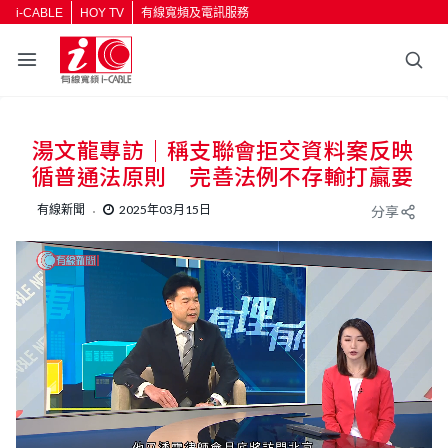
i-CABLE
HOY TV
有線寬頻及電訊服務
湯文龍專訪｜稱支聯會拒交資料案反映
循普通法原則 完善法例不存輸打贏要
有線新聞
2025年03月15日
分享