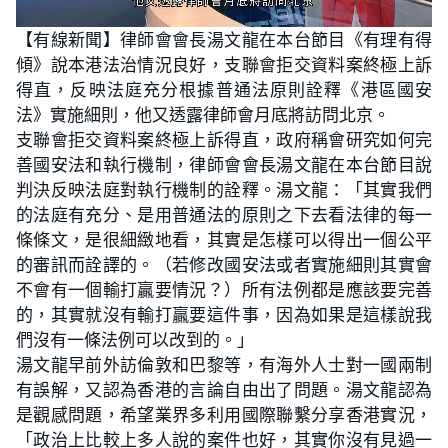
L
U
o
n
【有線新聞】律師會會長湯文龍在本台節目《有理有得
a
m
d
u
傾》說本港法治情況良好，支聯會拒交資料案終極上訴
e
t
d
e
:
得直，反映法庭充分根據普通法原則詮釋《港區國安
2
0
法》實施細則，他又透露律師會月底將訪問北京。
.
6
支聯會拒交資料案終極上訴得直，政府稱會研究如何完
9
%
善國安法和執行機制，律師會會長湯文龍在本台節目說
判決反映法庭對執行機制的詮釋。湯文龍：「其實我們
的法庭有充分、是用普通法的原則之下去看法律的每一
條條文，是很細緻地看，其實是怎樣可以得出一個公平
的審訊而詮譯的。（若修改國安法或者實施細則其實會
不會有一個輸打贏要情況？）所有法例都是應該要完善
的，其實就沒有輸打贏要這件事，因為如果是這樣說我
們沒有一條法例可以改到的。」
湯文龍早前外訪倫敦和巴黎等，有海外人士對一國兩制
有誤解，又認為香港的言論自由出了問題。湯文龍認為
是觀感問題，希望業界多利用國際聯繫分享香港實況，
「政治上比較上多人說的案件也好，其實你沒有見過一