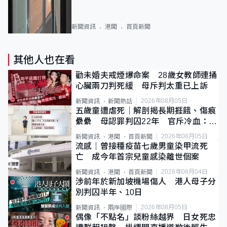
新聞資訊
港聞
首頁新聞
其他人也在看
勸未婚夫戒煙爆命案 28歲女教師連捅
心臟兩刀判死緩 母斥判太重已上訴
2026年08月05日
新聞資訊
新聞熱話
五歲童遭虐死｜解剖揭長期捱餓、傷痕
纍纍 母認罪判囚22年 官斥冷血：同
類案最惡劣
2026年08月05日
新聞資訊
港聞
首頁新聞
流感｜曾接種疫苗七歲男童染甲流死
亡 成今年首宗兒童感染離世個案
2026年08月04日
新聞資訊
港聞
首頁新聞
涉前年於新加坡機場傷人 港人母子分
別判囚半年、10日
2026年08月05日
新聞資訊
兩岸國際
偶像「不點名」談粉絲越界 日女死忠