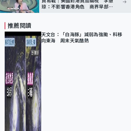
貿易戰｜美國對港貨加關稅 李慧
琼：不影響香港角色 商界早部署
應對
推薦閱讀
天文台：「白海豚」減弱為強颱、料移
向東海 周末天氣酷熱