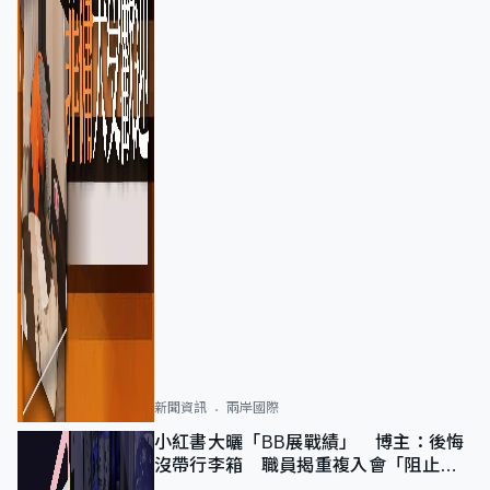
新聞資訊
兩岸國際
小紅書大曬「BB展戰績」 博主：後悔
沒帶行李箱 職員揭重複入會「阻止唔
到」