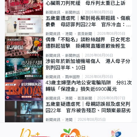
心臟兩刀判死緩 母斥判太重已上訴
2026年08月05日
新聞資訊
新聞熱話
五歲童遭虐死｜解剖揭長期捱餓、傷痕
纍纍 母認罪判囚22年 官斥冷血：同
類案最惡劣
2026年08月05日
新聞資訊
港聞
首頁新聞
偶像「不點名」談粉絲越界 日女死忠
遭群起狙擊 掛繩開直播道歉後輕生
2026年08月06日
新聞資訊
新聞熱話
涉前年於新加坡機場傷人 港人母子分
別判囚半年、10日
2026年08月05日
新聞資訊
兩岸國際
43歲主婦墮內地公安電騙陷阱 分81次
轉賬「保證金」損失近6900萬元
2026年08月07日
新聞資訊
港聞
首頁新聞
五歲童疑遭虐死｜母親認誤殺及虐兒判
囚22年 官斥被告殘忍、同類案最惡劣
2026年08月05日
新聞資訊
港聞