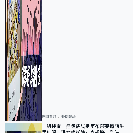
新聞資訊
新聞熱話
一線搜查｜連鎖店試身室布簾突遭陌生
男扯開 港女換衫險走光報警 全港分