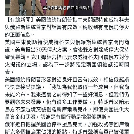
L
U
o
n
【有線新聞】美國總統特朗普指中東問題特使威特科夫
a
m
d
u
與俄羅斯總統普京對話富有成效，稱收到有關俄烏停火
e
t
d
e
:
的正面信息。
2
3
美國中東問題特使威特科夫與俄羅斯總統普京閉門商
.
0
議，美烏提出30天停火方案，會後雙方對達成停火保持
8
%
審慎樂觀。克里姆林宮指已要求威特科夫回覆俄方對停
火提議的立場，認為下一步將確定兩國領袖談話時間
表。
美國總統特朗普形容對話良好且富有成效，相信俄羅斯
很快會接受提議。「我認為我們取得一些成果，但我尚
未能公布。我來這裏之前得知了一些好消息，但我們仍
要觀察未來發展，仍有很多工作要做。」特朗普又暗示
烏方不應越境突襲俄羅斯庫爾斯克州，即使美國提供大
量資金和武器，認為是有關行動是挑釁俄羅斯。
俄軍近日把握美國暫停軍援烏克蘭，加強攻勢奪回庫爾
斯克多個被烏軍佔領的據點。特朗普聲稱烏軍已被俄軍