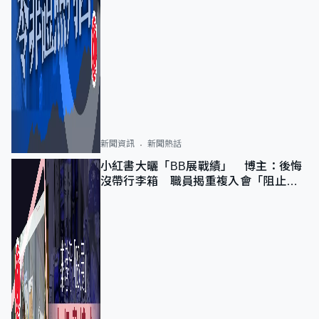
新聞資訊
新聞熱話
小紅書大曬「BB展戰績」 博主：後悔
沒帶行李箱 職員揭重複入會「阻止唔
到」