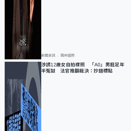
新聞資訊
兩岸國際
涉誘12歲女自拍祼照 「A0」男捱足年
半冤獄 法官推翻裁決：抄錯標點