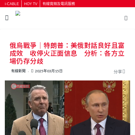
i-CABLE
HOY TV
有線寬頻及電訊服務
返回
俄烏戰爭｜特朗普：美俄對話良好且富
按輸入鍵開始搜尋
成效 收停火正面信息 分析：各方立
場仍存分歧
有線新聞
2025年03月15日
分享