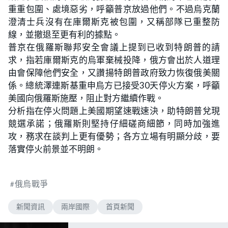
重重包圍、處境惡劣，呼籲普京放過他們。不過烏克蘭
澄清士兵沒有在庫爾斯克被包圍，又稱部隊已重整防
線，並撤退至更有利的據點。
普京在俄羅斯聯邦安全會議上提到已收到特朗普的請
求，指若庫爾斯克的烏軍棄械投降，俄方會出於人道理
由會保障他們安全，又讚揚特朗普政府致力恢復俄美關
係。總統澤連斯基重申烏方已接受30天停火方案，呼籲
美國向俄羅斯施壓，阻止對方繼續作戰。
分析指在停火問題上美國期望速戰速決，助特朗普兌現
競選承諾；俄羅斯則堅持仔細磋商細節，同時加強進
攻，務求在談判上更有優勢；各方立場有明顯分歧，要
落實停火前景並不明朗。
俄烏戰爭
新聞資訊
兩岸國際
首頁新聞