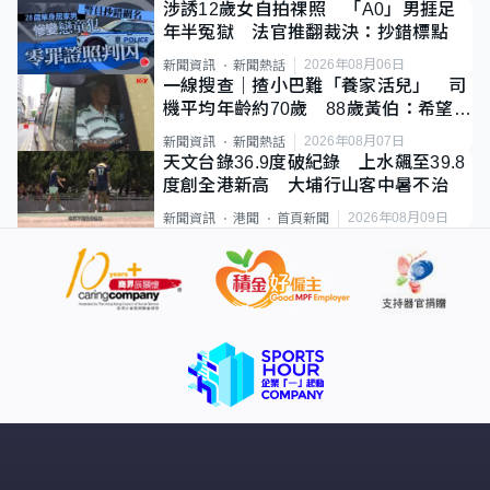
涉誘12歲女自拍祼照 「A0」男捱足
年半冤獄 法官推翻裁決：抄錯標點
2026年08月06日
新聞資訊
新聞熱話
一線搜查｜揸小巴難「養家活兒」 司
機平均年齡約70歲 88歲黃伯：希望一
直揸落去
2026年08月07日
新聞資訊
新聞熱話
天文台錄36.9度破紀錄 上水飆至39.8
度創全港新高 大埔行山客中暑不治
2026年08月09日
新聞資訊
港聞
首頁新聞