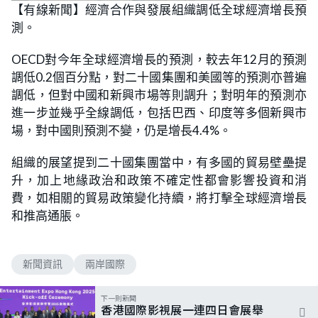
n
【有線新聞】經濟合作與發展組織調低全球經濟增長預
a
m
d
u
測。
e
t
d
e
:
6
OECD對今年全球經濟增長的預測，較去年12月的預測
5
.
調低0.2個百分點，對二十國集團和美國等的預測亦普遍
4
5
調低，但對中國和新興市場等則調升；對明年的預測亦
%
進一步並幾乎全線調低，包括巴西、印度等多個新興市
場，對中國則預測不變，仍是增長4.4%。
組織的展望提到二十國集團當中，有多國的貿易壁壘提
升，加上地緣政治和政策不確定性都會影響投資和消
費，如相關的貿易政策變化持續，將打擊全球經濟增長
和推高通脹。
新聞資訊
兩岸國際
下一則新聞
香港國際影視展一連四日會展舉