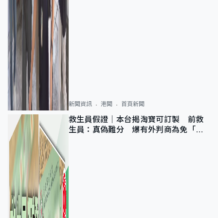
新聞資訊
港聞
首頁新聞
救生員假證｜本台揭淘寶可訂製 前救
生員：真偽難分 爆有外判商為免「封
池」沒做足檢查