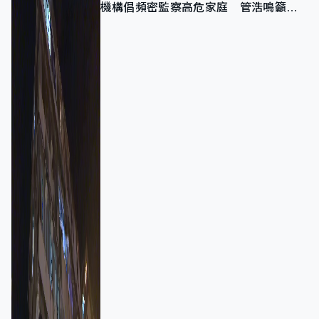
機構倡頻密監察高危家庭 管浩鳴籲加
強跨部門協作