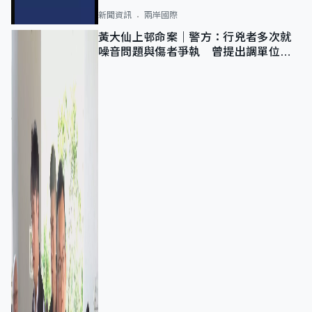
新聞資訊
兩岸國際
黃大仙上邨命案｜警方：行兇者多次就
噪音問題與傷者爭執 曾提出調單位已
獲批