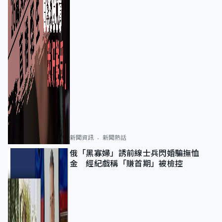
新聞資訊
新聞熱話
俄「黑寡婦」誘前線士兵閃婚騙撫恤
金 經紀戲稱「賺首期」被檢控