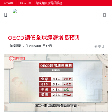
i-CABLE
HOY TV
有線寬頻及電訊服務
返回
OECD調低全球經濟增長預測
按輸入鍵開始搜尋
有線新聞
2025年03月17日
分享
L
U
o