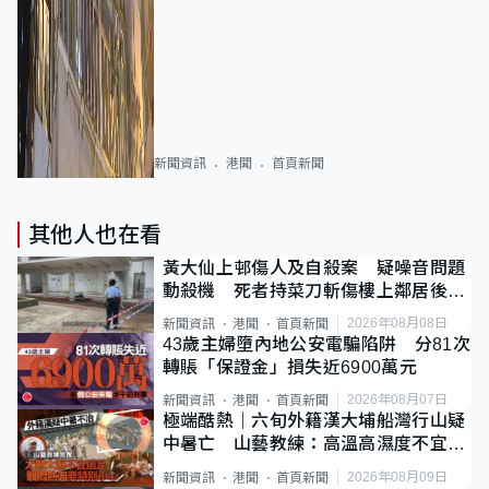
新聞資訊
港聞
首頁新聞
其他人也在看
黃大仙上邨傷人及自殺案 疑噪音問題
動殺機 死者持菜刀斬傷樓上鄰居後墮
斃
2026年08月08日
新聞資訊
港聞
首頁新聞
43歲主婦墮內地公安電騙陷阱 分81次
轉賬「保證金」損失近6900萬元
2026年08月07日
新聞資訊
港聞
首頁新聞
極端酷熱｜六旬外籍漢大埔船灣行山疑
中暑亡 山藝教練：高溫高濕度不宜遠
足
2026年08月09日
新聞資訊
港聞
首頁新聞