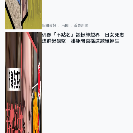
新聞資訊
港聞
首頁新聞
偶像「不點名」談粉絲越界 日女死忠
遭群起狙擊 掛繩開直播道歉後輕生