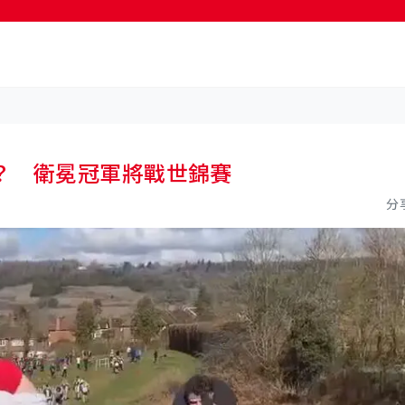
？ 衛冕冠軍將戰世錦賽
分