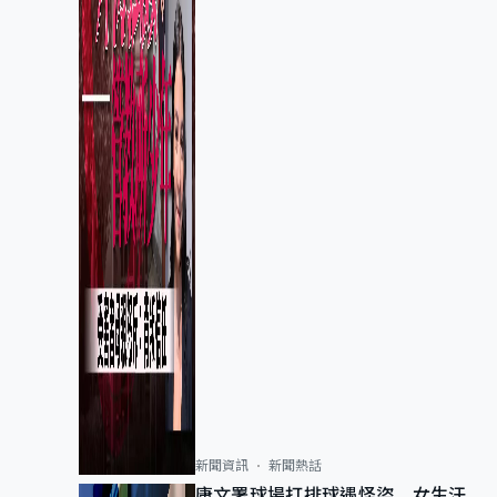
新聞資訊
新聞熱話
康文署球場打排球遇怪盜 女生汗