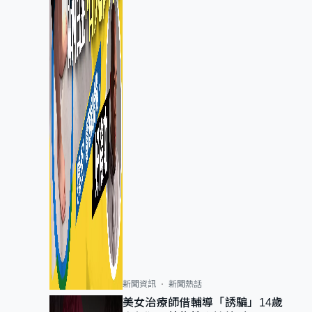
新聞資訊
新聞熱話
美女治療師借輔導「誘騙」14歲