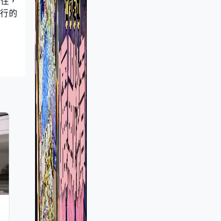
抱住，
舉行的