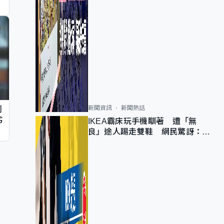
新聞資訊
新聞熱話
判
劣
IKEA霸床玩手機瞓著 遭「無
良」途人踢走雙鞋 網民驚訝：冇
著襪咁盡！？