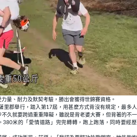
受力量、耐力及默契考驗，勝出會獲得世錦賽資格。
薩里郡舉行，踏入第17屆，用甚麼方式背沒有規定，最多
步不久就要跨過重重障礙，雖說是背老婆大賽，但背著的不
。380米的「愛情道路」兜兜轉轉，跑上跑落，同時要經