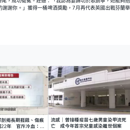
帶尾，成功衛冕。莊遜：「我認為要歸功於歌朗寧，她能夠
的謝謝你。」獲得一桶啤酒獎勵，7月再代表英國出戰芬蘭
流感｜曾接種疫苗七歲男童染甲流死
解剖揭長期捱餓、傷痕
亡 成今年首宗兒童感染離世個案
22年 官斥冷血：同