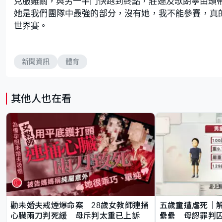
克服難關，與另一半鬥快跑到終點，莊遜及歌朗寧由頭
她是我們團隊中最強的部分，沒有她，我不能參賽，真
世界賽。
新聞資訊
體育
其他人也在看
勸未婚夫戒煙爆命案 28歲女教師連捅
五歲童遭虐死｜
心臟兩刀判死緩 母斥判太重已上訴
纍纍 母認罪判囚