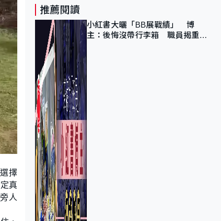
推薦閱讀
小紅書大曬「BB展戰績」 博
主：後悔沒帶行李箱 職員揭重複
入會「阻止唔到」
人選擇
一定真
歷旁人