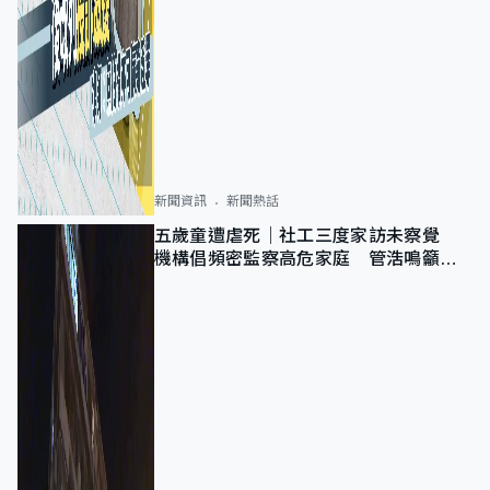
新聞資訊
新聞熱話
五歲童遭虐死｜社工三度家訪未察覺
機構倡頻密監察高危家庭 管浩鳴籲加
強跨部門協作