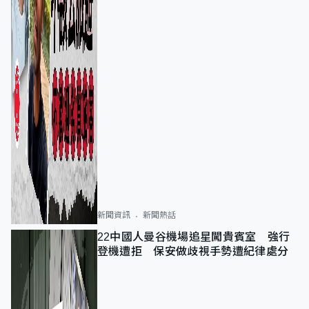
新聞資訊
新聞熱話
22中國人曼谷機場追星闖貴賓室 強行
登機遭拒 保安做歧視手勢遭紀律處分