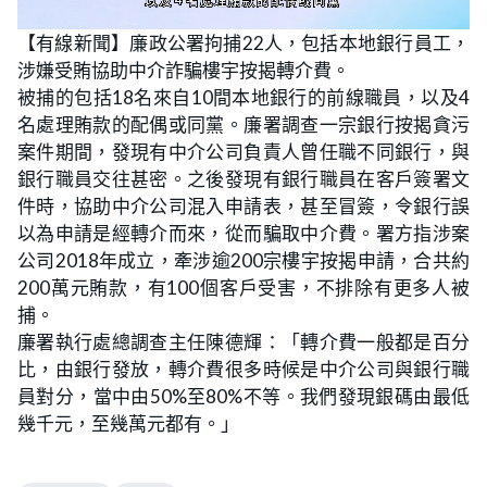
L
U
o
n
【有線新聞】廉政公署拘捕22人，包括本地銀行員工，
a
m
d
u
涉嫌受賄協助中介詐騙樓宇按揭轉介費。
e
t
d
e
:
被捕的包括18名來自10間本地銀行的前線職員，以及4
4
0
名處理賄款的配偶或同黨。廉署調查一宗銀行按揭貪污
.
5
案件期間，發現有中介公司負責人曾任職不同銀行，與
4
%
銀行職員交往甚密。之後發現有銀行職員在客戶簽署文
件時，協助中介公司混入申請表，甚至冒簽，令銀行誤
以為申請是經轉介而來，從而騙取中介費。署方指涉案
公司2018年成立，牽涉逾200宗樓宇按揭申請，合共約
200萬元賄款，有100個客戶受害，不排除有更多人被
捕。
廉署執行處總調查主任陳德輝：「轉介費一般都是百分
比，由銀行發放，轉介費很多時候是中介公司與銀行職
員對分，當中由50%至80%不等。我們發現銀碼由最低
幾千元，至幾萬元都有。」