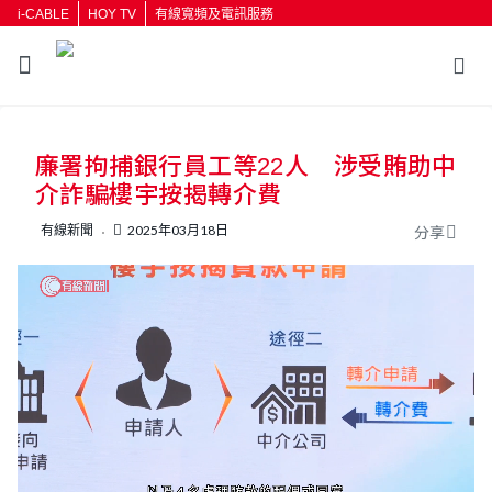
i-CABLE
HOY TV
有線寬頻及電訊服務
返回
廉署拘捕銀行員工等22人 涉受賄助中
按輸入鍵開始搜尋
介詐騙樓宇按揭轉介費
有線新聞
2025年03月18日
分享