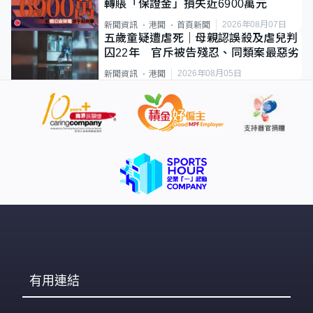
轉賬「保證金」損失近6900萬元
2026年08月07日
新聞資訊
港聞
首頁新聞
五歲童疑遭虐死｜母親認誤殺及虐兒判
囚22年 官斥被告殘忍、同類案最惡劣
2026年08月05日
新聞資訊
港聞
有用連結