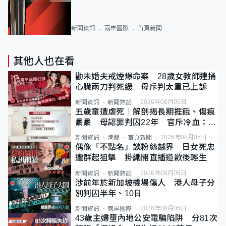
新聞資訊
兩岸國際
首頁新聞
其他人也在看
勸未婚夫戒煙爆命案 28歲女教師連捅
心臟兩刀判死緩 母斥判太重已上訴
2026年08月05日
新聞資訊
新聞熱話
五歲童遭虐死｜解剖揭長期捱餓、傷痕
纍纍 母認罪判囚22年 官斥冷血：同
類案最惡劣
2026年08月05日
新聞資訊
港聞
首頁新聞
偶像「不點名」談粉絲越界 日女死忠
遭群起狙擊 掛繩開直播道歉後輕生
2026年08月06日
新聞資訊
新聞熱話
涉前年於新加坡機場傷人 港人母子分
別判囚半年、10日
2026年08月05日
新聞資訊
兩岸國際
43歲主婦墮內地公安電騙陷阱 分81次