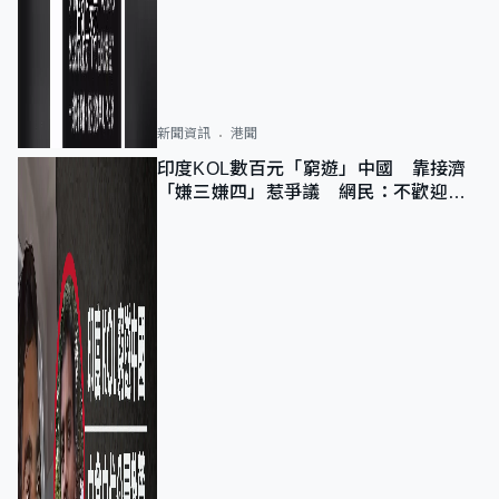
新聞資訊
港聞
印度KOL數百元「窮遊」中國 靠接濟
「嫌三嫌四」惹爭議 網民：不歡迎劣
質旅客