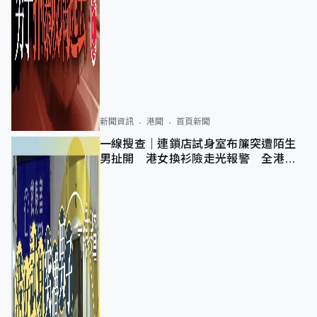
新聞資訊
港聞
首頁新聞
一線搜查｜連鎖店試身室布簾突遭陌生
男扯開 港女換衫險走光報警 全港分
店急換實體門