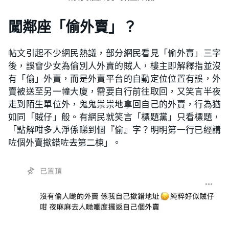
闖鄰座「偷外賣」？
帖文引起不少網民熱議，部分網民看見「偷外賣」三字
後，誤會少女為偷別人外賣的賊人，樓主即解釋指並沒
有「偷」外賣，而是外賣平台的自動定位位置有誤，外
賣被送至另一幢大廈，需要自行前往取回，又笑言半夜
走到陌生單位外，鬼鬼祟祟地拿回自己的外賣，行為猶
如同「賊仔」般。有網民就笑言「標題黨」只看標題，
「點解咁多人淨係睇到個『偷』字？明明第一行已經講
咗個外賣撳錯咗去第二棟」。