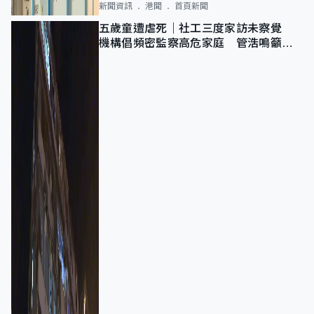
新聞資訊
港聞
首頁新聞
五歲童遭虐死｜社工三度家訪未察覺
機構倡頻密監察高危家庭 管浩鳴籲加
強跨部門協作