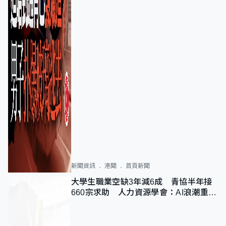
新聞資訊
港聞
首頁新聞
大學生職業空缺3年減6成 青協半年接
660宗求助 人力資源學會：AI浪潮重整
職位需求