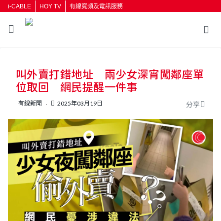
i-CABLE
HOY TV
有線寬頻及電訊服務
返回
叫外賣打錯地址 兩少女深宵闖鄰座單
按輸入鍵開始搜尋
位取回 網民提醒一件事
有線新聞
2025年03月19日
分享