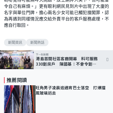
令自己有麻煩。」更有眼利網民見到片中出現了大廈的
名字與單位門牌，擔心兩名少女可能已觸犯擅闖罪，認
為再遇到同樣情況應交給外賣平台的客戶服務處理，不
應自行取回。
新聞資訊
新聞熱話
下一則新聞
港島首間社區客廳開幕 料可服務
330劏房戶 陳國基：不會令劏房
戶無家可歸
推薦閱讀
旺角男子凌晨追通宵巴士落空 打爆擋
風玻璃逃去