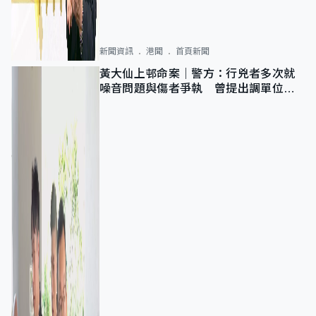
新聞資訊
港聞
首頁新聞
黃大仙上邨命案｜警方：行兇者多次就
噪音問題與傷者爭執 曾提出調單位已
獲批