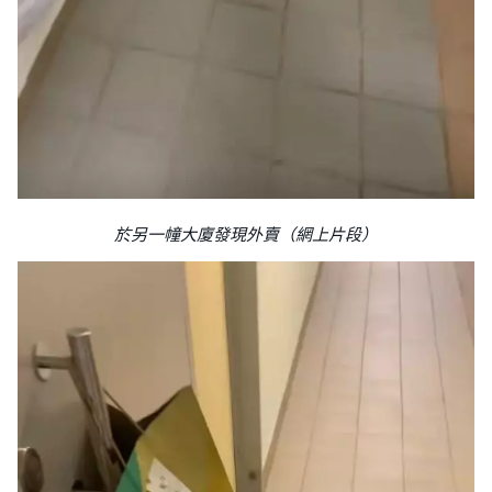
於另一幢大廈發現外賣（網上片段）