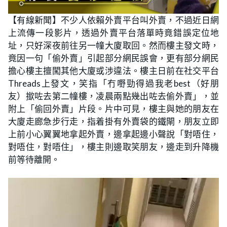
【有線新聞】不少人依賴外賣平台叫外賣，不過近日網
上流傳一段影片，透過外賣平台落單時竟錯誤定位地
址，只好深夜前往另一幢大廈取回。然而樓主發文時，
竟因一句「偷外賣」引起部分網民誤會，更有部分網民
擔心樓主擅闖其他大廈或涉違法
。
樓主日前在社交平台
Threads上發文，笑指「
冇嘢勁得過我老best（好朋
友）撳咗去第二幢樓，凌晨兩點幾出咗去偷外賣」，並
附上「偷回外賣」片段。
片中可見，樓主與她的朋友在
大廈走廊急步行走，指着掛有外賣袋的鐵閘，朋友立即
上前小心翼翼地拿起外賣，邊拿起邊小聲說「對唔住，
對唔住，對唔住」，樓主則邊取笑朋友，邊走到升降機
前等待離開。