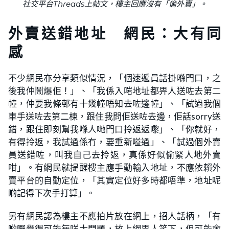
社交平台Threads上帖文，
樓主
回應沒有「偷外賣」。
外賣送錯地址 網民：大有同
感
不少網民亦分享類似情況，「個速遞員話掛喺門口，之
後我仲鬧爆佢！」、「我係入啱地址都畀人送咗去第二
幢，仲要我條邨有十幾幢唔知去咗邊幢」、「試過我個
車手送咗去第二棟，跟住我問佢送咗去邊，佢話sorry送
錯，跟住即刻幫我喺人哋門口拎返返嚟」、「你就好，
有得拎返，我試過係冇，要重新嗌過」、「試過個外賣
員送錯咗，叫我自己去拎返，真係好似偷緊人地外賣
咁」。有網民就提醒樓主應手動輸入地址，不應依賴外
賣平台的自動定位，「其實定位好多時都唔準，地址呢
啲記得下次手打算」。
另有網民認為樓主不應拍片放在網上，招人話柄，「有
啲嘢覺得可能無咩大問題，放上網畀人笑下，但可能會