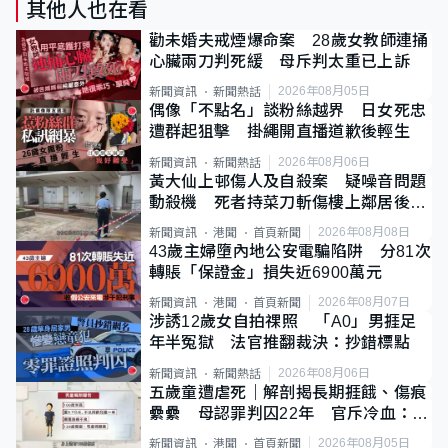
其他人也在看
勸未婚夫戒煙爆命案 28歲女教師連捅
心臟兩刀判死緩 母斥判太重已上訴
2026年08月05日
新聞資訊
新聞熱話
偶像「不點名」談粉絲越界 日女死忠
遭群起狙擊 掛繩開直播道歉後輕生
2026年08月06日
新聞資訊
新聞熱話
黃大仙上邨傷人及自殺案 疑噪音問題
動殺機 死者持菜刀斬傷樓上鄰居後墮
斃
2026年08月08日
新聞資訊
港聞
首頁新聞
43歲主婦墮內地公安電騙陷阱 分81次
轉賬「保證金」損失近6900萬元
2026年08月07日
新聞資訊
港聞
首頁新聞
涉誘12歲女自拍祼照 「A0」男捱足
年半冤獄 法官推翻裁決：抄錯標點
2026年08月06日
新聞資訊
新聞熱話
五歲童遭虐死｜解剖揭長期捱餓、傷痕
纍纍 母認罪判囚22年 官斥冷血：同
類案最惡劣
2026年08月05日
新聞資訊
港聞
首頁新聞