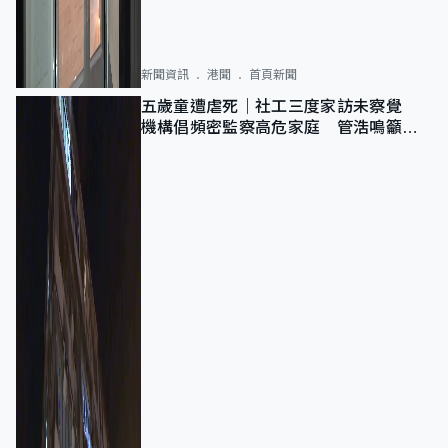
新聞資訊
港聞
首頁新聞
五歲童遭虐死｜社工三度家訪未察覺
機構倡頻密監察高危家庭 管浩鳴籲加
強跨部門協作