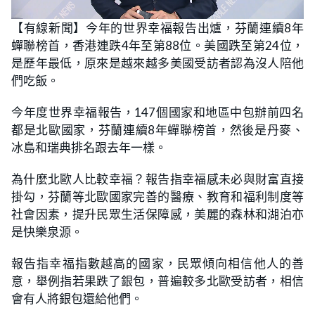
L
U
o
n
【有線新聞】今年的世界幸福報告出爐，芬蘭連續8年
a
m
d
u
蟬聯榜首，香港連跌4年至第88位。美國跌至第24位，
e
t
d
e
:
是歷年最低，原來是越來越多美國受訪者認為沒人陪他
3
1
們吃飯。
.
4
3
今年度世界幸福報告，147個國家和地區中包辦前四名
%
都是北歐國家，芬蘭連續8年蟬聯榜首，然後是丹麥、
冰島和瑞典排名跟去年一樣。
為什麼北歐人比較幸福？報告指幸福感未必與財富直接
掛勾，芬蘭等北歐國家完善的醫療、教育和福利制度等
社會因素，提升民眾生活保障感，美麗的森林和湖泊亦
是快樂泉源。
報告指幸福指數越高的國家，民眾傾向相信他人的善
意，舉例指若果跌了銀包，普遍較多北歐受訪者，相信
會有人將銀包還給他們。