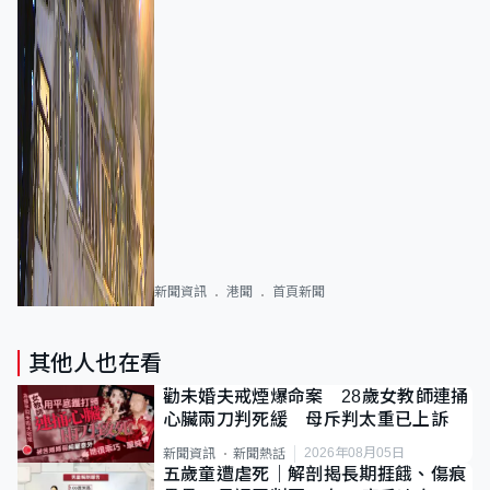
新聞資訊
港聞
首頁新聞
其他人也在看
勸未婚夫戒煙爆命案 28歲女教師連捅
心臟兩刀判死緩 母斥判太重已上訴
2026年08月05日
新聞資訊
新聞熱話
五歲童遭虐死｜解剖揭長期捱餓、傷痕