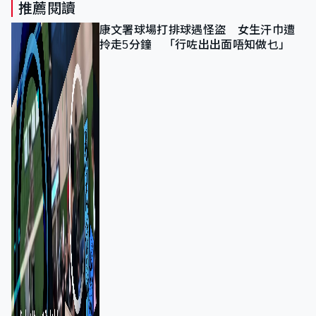
推薦閱讀
康文署球場打排球遇怪盜 女生汗巾遭
拎走5分鐘 「行咗出出面唔知做乜」