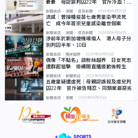
纍纍 母認罪判囚22年 官斥冷血：同
類案最惡劣
2026年08月05日
新聞資訊
港聞
首頁新聞
流感｜曾接種疫苗七歲男童染甲流死
亡 成今年首宗兒童感染離世個案
2026年08月04日
新聞資訊
港聞
首頁新聞
涉前年於新加坡機場傷人 港人母子分
別判囚半年、10日
2026年08月05日
新聞資訊
兩岸國際
偶像「不點名」談粉絲越界 日女死忠
遭群起狙擊 掛繩開直播道歉後輕生
2026年08月06日
新聞資訊
新聞熱話
五歲童疑遭虐死｜母親認誤殺及虐兒判
囚22年 官斥被告殘忍、同類案最惡劣
2026年08月05日
新聞資訊
港聞