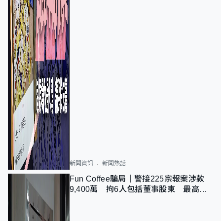
新聞資訊
新聞熱話
Fun Coffee騙局｜警接225宗報案涉款
9,400萬 拘6人包括董事股東 最高金
額一宗涉近千萬