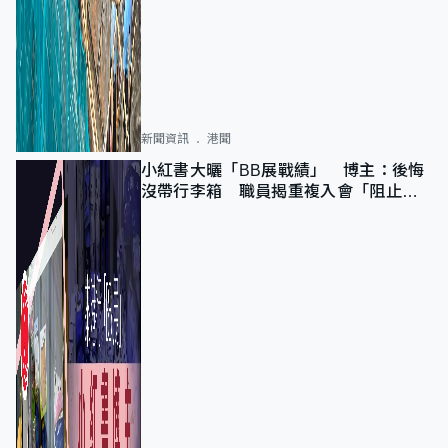
新聞資訊
港聞
小紅書大曬「BB展戰績」 博主：後悔
沒帶行李箱 職員揭重複入會「阻止唔
到」