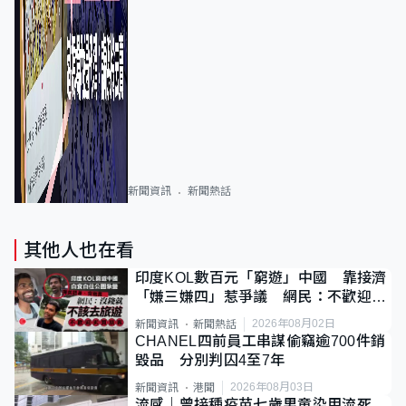
新聞資訊
新聞熱話
其他人也在看
印度KOL數百元「窮遊」中國 靠接濟
「嫌三嫌四」惹爭議 網民：不歡迎劣
質旅客
2026年08月02日
新聞資訊
新聞熱話
CHANEL四前員工串謀偷竊逾700件銷
毀品 分別判囚4至7年
2026年08月03日
新聞資訊
港聞
流感｜曾接種疫苗七歲男童染甲流死