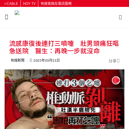
i-CABLE
HOY TV
有線寬頻及電訊服務
返回
流感康復後連打三噴嚏 壯男頭痛狂嘔
按輸入鍵開始搜尋
急送院 醫生：再晚一步就沒命
有線新聞
2025年03月21日
分享