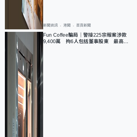
新聞資訊
港聞
首頁新聞
Fun Coffee騙局｜警接225宗報案涉款
9,400萬 拘6人包括董事股東 最高金
額一宗涉近千萬