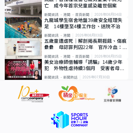
亡 成今年首宗兒童感染離世個案
2026年08月04日
新聞資訊
港聞
首頁新聞
九龍城學生宿舍地盤39歲安全經理失
足 14樓墮至4樓工作台、送院不治
2026年08月03日
新聞資訊
港聞
五歲童遭虐死｜解剖揭長期捱餓、傷痕
纍纍 母認罪判囚22年 官斥冷血：同
類案最惡劣
2026年08月05日
新聞資訊
港聞
首頁新聞
美女治療師借輔導「誘騙」14歲少年
犯 外物性虐持續3個月 受害者母：
要保護其他人
2026年07月30日
新聞資訊
新聞熱話