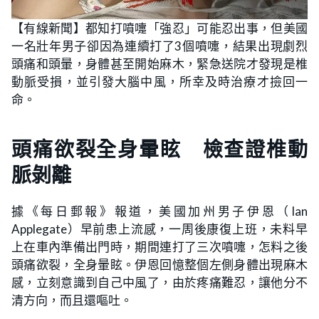
【有線新聞】都知打噴嚏「強忍」可能忍出事，但美國
一名壯年男子卻因為連續打了3個噴嚏，結果出現劇烈
頭痛和頭暈，身體甚至開始麻木，緊急送院才發現是椎
動脈受損，並引發大腦中風，所幸及時治療才撿回一
命。
頭痛欲裂全身暈眩 檢查證椎動
脈剝離
據《每日郵報》報道，美國加州男子伊恩（Ian
Applegate）早前患上流感，一周後康復上班，未料早
上在車內準備出門時，期間連打了三次噴嚏，怎料之後
頭痛欲裂，全身暈眩。伊恩回憶整個左側身體出現麻木
感，立刻意識到自己中風了，由於疼痛難忍，讓他分不
清方向，而且還嘔吐。