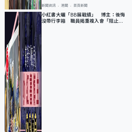
新聞資訊
港聞
首頁新聞
小紅書大曬「BB展戰績」 博主：後悔
沒帶行李箱 職員揭重複入會「阻止唔
到」