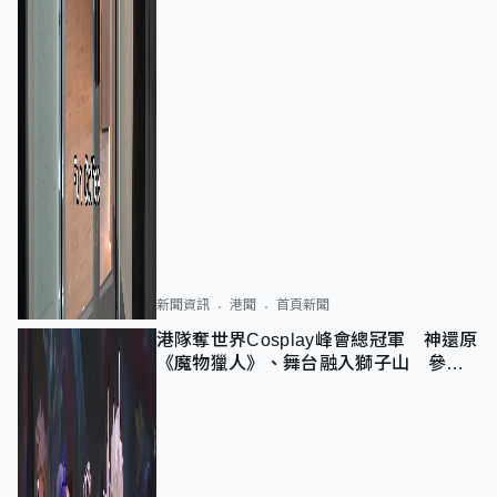
新聞資訊
港聞
首頁新聞
港隊奪世界Cosplay峰會總冠軍 神還原
《魔物獵人》、舞台融入獅子山 參賽
者：讓大家認識香港