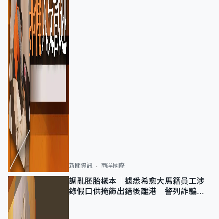
新聞資訊
兩岸國際
調亂胚胎樣本｜據悉希愈大馬籍員工涉
錄假口供掩飾出錯後離港 警列詐騙
正通緝在逃人士