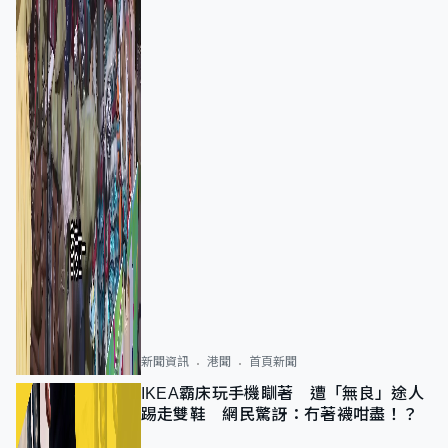
新聞資訊
港聞
首頁新聞
IKEA霸床玩手機瞓著 遭「無良」途人
踢走雙鞋 網民驚訝：冇著襪咁盡！？