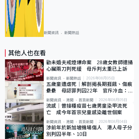
新聞資訊
新聞熱話
其他人也在看
勸未婚夫戒煙爆命案 28歲女教師連捅
心臟兩刀判死緩 母斥判太重已上訴
2026年08月05日
新聞資訊
新聞熱話
五歲童遭虐死｜解剖揭長期捱餓、傷痕
纍纍 母認罪判囚22年 官斥冷血：同
類案最惡劣
2026年08月05日
新聞資訊
港聞
首頁新聞
流感｜曾接種疫苗七歲男童染甲流死
亡 成今年首宗兒童感染離世個案
2026年08月04日
新聞資訊
港聞
首頁新聞
涉前年於新加坡機場傷人 港人母子分
別判囚半年、10日