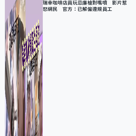
瑞幸咖啡店員玩忌廉槍對嘴噴 影片惹
怒網民 官方：已解僱違規員工