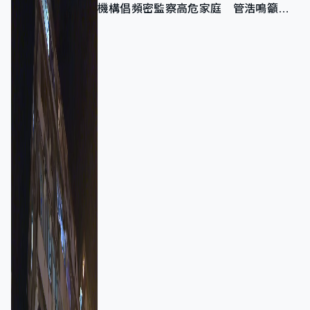
機構倡頻密監察高危家庭 管浩鳴籲加
強跨部門協作