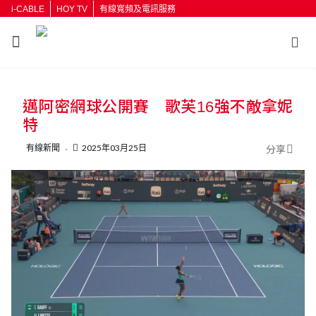
i-CABLE
HOY TV
有線寬頻及電訊服務
返回
邁阿密網球公開賽 歌芙16強不敵拿妮
按輸入鍵開始搜尋
特
有線新聞
2025年03月25日
分享