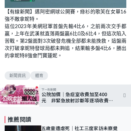
【有線新聞】邁阿密網球公開賽，綠衫的歌芙在女單16
強不敵拿妮特。
這位2023年美網冠軍首盤先輸4比6，之前兩次交手都
贏，上年在武漢就直落兩盤贏6比0及6比4，但這次陷入
苦戰。第2盤面對3次破發危機全部都未能挽救，這盤兩
次打破拿妮特發球局都未夠追，結果輸多盤4比6，勝出
的拿妮特8強會鬥寶蓮妮。
新聞資訊
體育
下一則新聞
公院加價｜急症室收費加至400
元 非緊急放射診斷等逐項收費
增設每人每年收費上限
推薦閱讀
五歲童遭虐死｜社工三度家訪未察覺