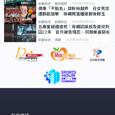
2026年08月05日
新聞資訊
兩岸國際
偶像「不點名」談粉絲越界 日女死忠
遭群起狙擊 掛繩開直播道歉後輕生
2026年08月06日
新聞資訊
新聞熱話
五歲童疑遭虐死｜母親認誤殺及虐兒判
囚22年 官斥被告殘忍、同類案最惡劣
2026年08月05日
新聞資訊
港聞