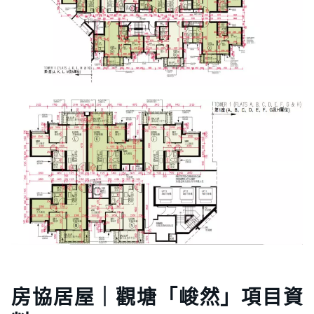
房協居屋｜觀塘「峻然」項目資