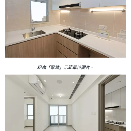
粉嶺「聚然」示範單位圖片。