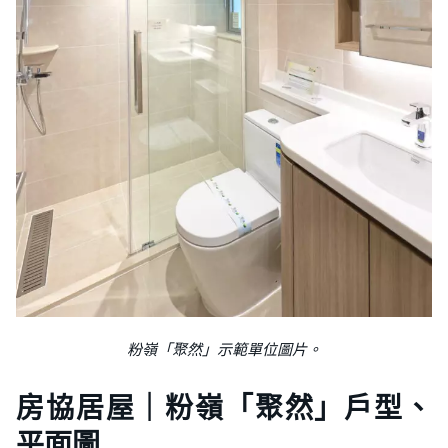
粉嶺「聚然」示範單位圖片。
房協居屋｜粉嶺「聚然」戶型、
平面圖