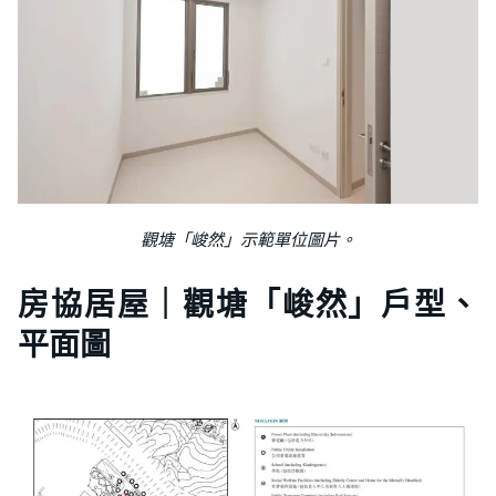
觀塘「峻然」示範單位圖片。
房協居屋｜觀塘「峻然」戶型、
平面圖