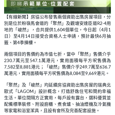
【有線新聞】房協公布發售兩個資助出售房屋項目，分
別是位於粉嶺馬會道的「聚然」及觀塘安達臣道R2-4用
地的「峻然」，合共提供1,604個單位，今日起（4月1
日）至4月14日接受合資格人士申請，預計最快6月抽
籤、第4季揀樓。
兩個項目的售價約為市值七折，當中「聚然」售價介乎
230.7萬元至547.1萬港元，實用面積每平方呎售價為
7,582至8,881港元；「峻然」售價介乎249.7萬至636.7
萬港元，實用面積每平方呎售價為8,084至9,669港元。
「聚然」及「峻然」均延續房協資助出售房屋的瑞典北
歐式「LAGOM」設計概念，打造舒逸住宅和簡約幸福
生活。單位間隔方正實用，每戶設有露台，選料優質並
配備標準裝修、附設廚櫃、煮食爐、抽油煙機及冷氣機
等家電和浴室潔具，且設有會所及完善配套設施。