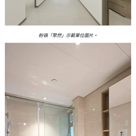
粉嶺「聚然」示範單位圖片。