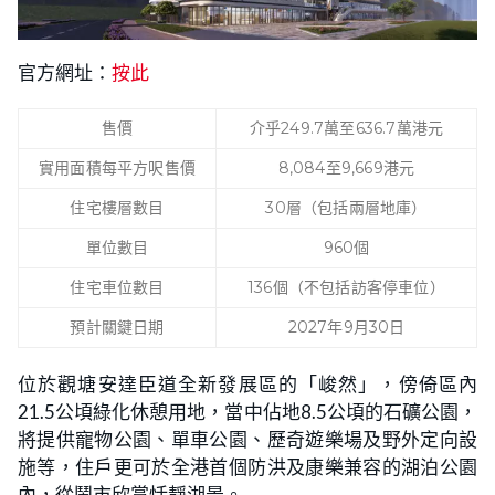
官方網址：
按此
售價
介乎249.7萬至636.7萬港元
實用面積每平方呎售價
8,084至9,669港元
住宅樓層數目
30層（包括兩層地庫）
單位數目
960個
住宅車位數目
136個（不包括訪客停車位）
預計關鍵日期
2027年9月30日
位於觀塘安達臣道全新發展區的「峻然」，傍倚區內
21.5公頃綠化休憩用地，當中佔地8.5公頃的石礦公園，
將提供寵物公園、單車公園、歷奇遊樂場及野外定向設
施等，住戶更可於全港首個防洪及康樂兼容的湖泊公園
內，從鬧市欣賞恬靜湖景。