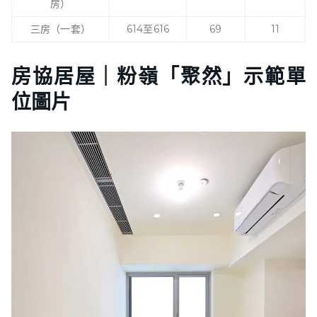
房）
三房（一套）
614至616
69
11
房協居屋｜粉嶺「聚然」示範單
位圖片