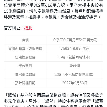
位實用面積介乎302至616平方呎。兩座大樓中央設有
15米迎風廊，增加空氣滲透及自然風。每戶均配備標準
裝潢及家電，如廚櫃、冷氣機、煮食爐及抽油煙機等。
官方網址：
按此
售價
介乎230.7萬元至547.1萬港元
實用面積每平方呎售價
7,582至8,881港元
住宅樓層數目
28層（包括兩層地庫）
單位數目
644個
住宅車位數目
52個（不包括訪客停車位）
預計關鍵日期
2027年9月30日
「聚然」基座設有兩層高購物商場，設有消閒及餐飲等
多元化商店。另外，「聚然」特設住客專屬會所「聚薈