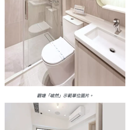
觀塘「峻然」示範單位圖片。