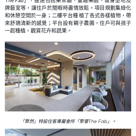
The Fab」，設施包括樂聚廳、童趣樂園、健身型地及
牌藝室等，讓住戶於閒暇時盡情放鬆。項目規劃集綠化
和休憩空間於一身；二樓平台種 植了各式各樣植物，帶
來舒適清新的感覺；平台設有親子農圃，住戶可與孩子
一起種植，觀賞花卉和蔬果。
「聚然」特設住客專屬會所「聚薈The Fab」。