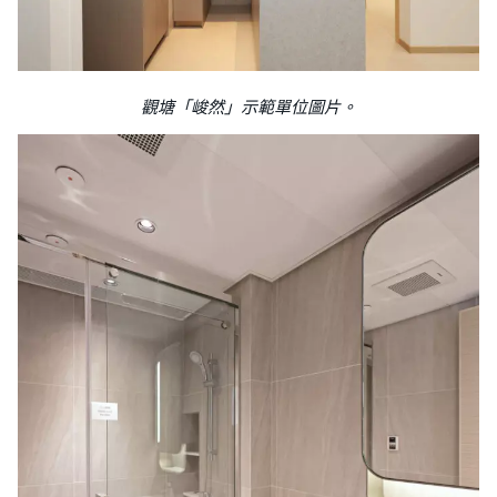
觀塘「峻然」示範單位圖片。