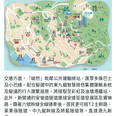
交通方面，「峻然」毗鄰公共運輸總站，匯聚多條巴士
及小巴線，配合擬建中的東九龍智慧綠色集體運輸系統
及擬議的行人連繫設施，將接駁至彩虹及油塘港鐵站。
此外，新開通的安愉道隧道連接安達臣道發展區及寶琳
路。隨著六號幹線全線通車後，居民更可經T2主幹路、
茶果嶺隧道、中九龍幹線及將藍隧道等，直達港九新