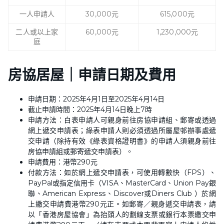
一人申請人
30,000元
615,000元
二人或以上家
60,000元
1,230,000元
庭
房協居屋｜申請日期及費用
申請日期：2025年4月1日至2025年4月14日
截止申請時間：2025年4月14日晚上7時
申請方法：白表申請人可親身前往房協申請組、郵寄或透過
網上遞交申請表；綠表申請人則必須透過所屬屋邨辦事處遞
交申請（除持有效《綠表資格證明書》的申請人須親身前往
房協申請組或郵寄遞交申請表）。
申請費用：港幣290元
付款方法：如於網上遞交申請表，可使用轉數快（FPS）、
PayPal或指定信用卡（VISA、MasterCard、Union Pay銀
聯、American Express、Discover或Diners Club ）於網
上繳交申請費港幣290元正。如郵寄／親身遞交申請表，請
以「香港房屋協會」為抬頭人的劃線支票或銀行本票繳交申