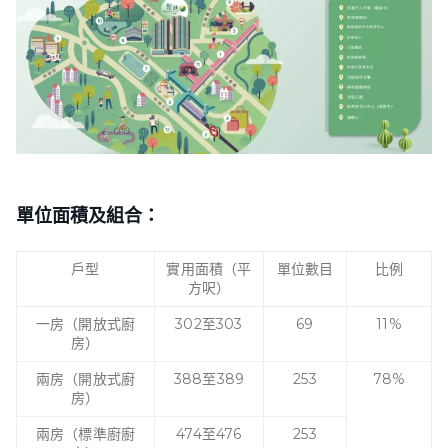
單位面積及組合：
戶型
實用面積（平
單位數目
比例
方呎）
一房（開放式廚
302至303
69
11%
房）
兩房（開放式廚
388至389
253
78%
房）
兩房（標準廚廚
474至476
253