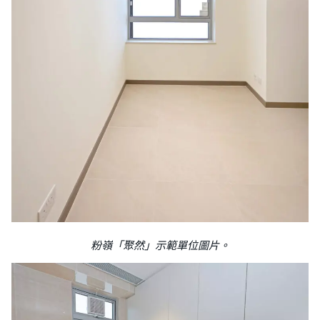
粉嶺「聚然」示範單位圖片。