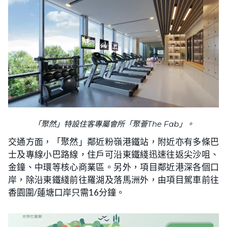
「聚然」特設住客專屬會所「聚薈The Fab」。
交通方面，「聚然」鄰近粉嶺港鐵站，附近亦有多條巴
士及專線小巴路線，住戶可沿東鐵綫迅速往返尖沙咀、
金鐘、中環等核心商業區。另外，項目鄰近港深各個口
岸，除沿東鐵綫前往羅湖及落馬洲外，由項目駕車前往
香園圍/蓮塘口岸只需16分鐘。