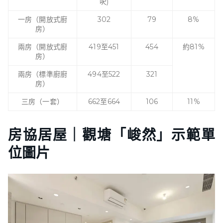
呎)
一房（開放式廚
302
79
8%
房）
兩房（開放式廚
419至451
454
約81%
房）
兩房（標準廚廚
494至522
321
房）
三房（一套）
662至664
106
11%
房協居屋｜觀塘「峻然」示範單
位圖片