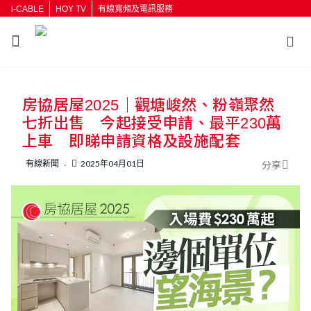
i-CABLE
HOY TV
有線寬頻及電訊服務
返回
房協居屋2025｜觀塘峻然、粉嶺聚然
按輸入鍵開始搜尋
七折出售 今起接受申請、最平230萬
上車 即睇申請資格及設施配套
有線新聞
2025年04月01日
分享