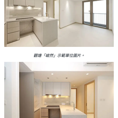
觀塘「峻然」示範單位圖片。