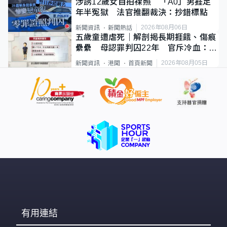
涉誘12歲女自拍祼照 「A0」男捱足
年半冤獄 法官推翻裁決：抄錯標點
2026年08月06日
新聞資訊
新聞熱話
五歲童遭虐死｜解剖揭長期捱餓、傷痕
纍纍 母認罪判囚22年 官斥冷血：同
類案最惡劣
2026年08月05日
新聞資訊
港聞
首頁新聞
有用連結