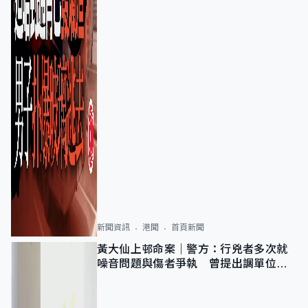
新聞資訊
港聞
首頁新聞
黃大仙上邨命案｜警方：行兇者多次就
噪音問題與傷者爭執 曾提出調單位已
獲批