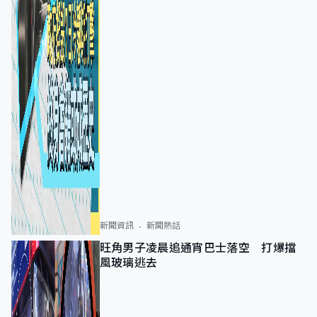
新聞資訊
新聞熱話
旺角男子凌晨追通宵巴士落空 打爆擋
風玻璃逃去