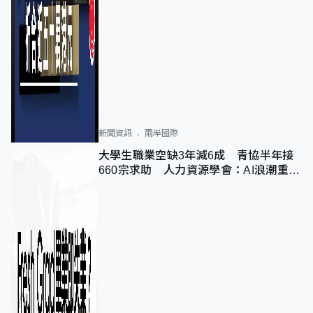
新聞資訊
兩岸國際
大學生職業空缺3年減6成 青協半年接
660宗求助 人力資源學會：AI浪潮重整
職位需求