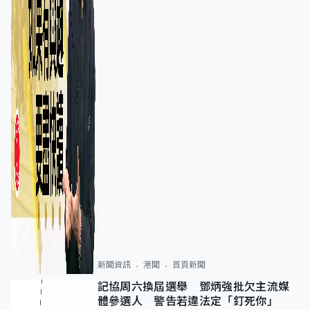
新聞資訊
港聞
首頁新聞
記協周六換屆選舉 鄧炳強批欠主流媒
體參選人 警告若違法定「釘死你」