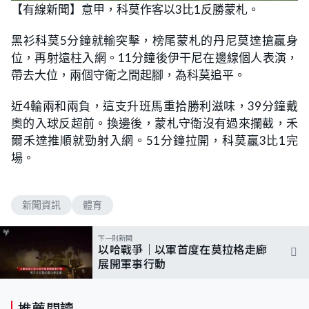
n
【有線新聞】意甲，科莫作客以3比1反勝蒙札。
a
m
d
u
e
t
d
e
黑衫科莫5分鐘就輸突擊，榜尾蒙札的丹尼莫達搶贏身
:
6
位，再射遠柱入網。11分鐘後伊干尼在邊線個人表演，
4
.
帶去大位，兩個守衛之間起腳，為科莫追平。
2
9
%
近4輪兩和兩負，這支升班馬重拾勝利滋味，39分鐘戴
奧的入球反超前。換邊後，蒙札守衛沒有過來攔截，禾
爾禾達推順就勁射入網。51分鐘拉開，科莫贏3比1完
場。
新聞資訊
體育
下一則新聞
以哈戰爭｜以軍首度在莫拉格走廊
展開軍事行動
推薦閱讀