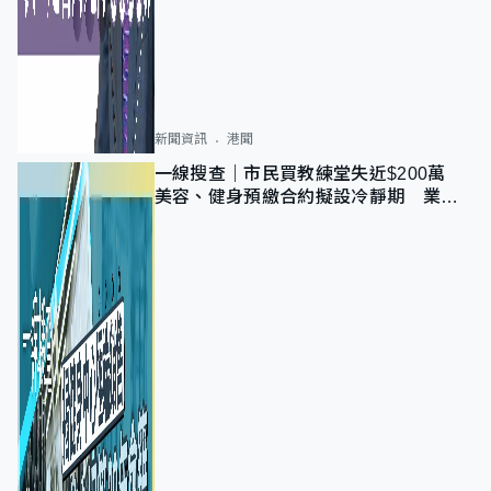
新聞資訊
港聞
一線搜查｜市民買教練堂失近$200萬
美容、健身預繳合約擬設冷靜期 業界
憂退款計法對商戶不公