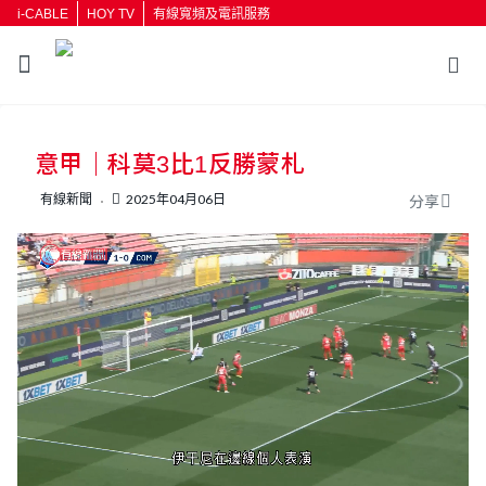
i-CABLE
HOY TV
有線寬頻及電訊服務
返回
意甲｜科莫3比1反勝蒙札
按輸入鍵開始搜尋
有線新聞
2025年04月06日
分享
L
U
o