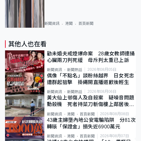
新聞資訊
港聞
首頁新聞
其他人也在看
勸未婚夫戒煙爆命案 28歲女教師連捅
心臟兩刀判死緩 母斥判太重已上訴
2026年08月05日
新聞資訊
新聞熱話
偶像「不點名」談粉絲越界 日女死忠
遭群起狙擊 掛繩開直播道歉後輕生
2026年08月06日
新聞資訊
新聞熱話
黃大仙上邨傷人及自殺案 疑噪音問題
動殺機 死者持菜刀斬傷樓上鄰居後墮
斃
2026年08月08日
新聞資訊
港聞
首頁新聞
43歲主婦墮內地公安電騙陷阱 分81次
轉賬「保證金」損失近6900萬元
2026年08月07日
新聞資訊
港聞
首頁新聞