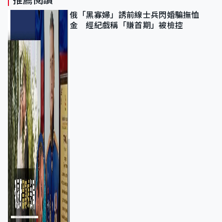
俄「黑寡婦」誘前線士兵閃婚騙撫恤
金 經紀戲稱「賺首期」被檢控