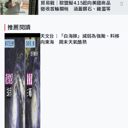
貿易戰｜歐盟擬4.15起向美國商品
徵收首輪關稅 涵蓋鑽石、雞蛋等
推薦閱讀
天文台：「白海豚」減弱為強颱、料移
向東海 周末天氣酷熱