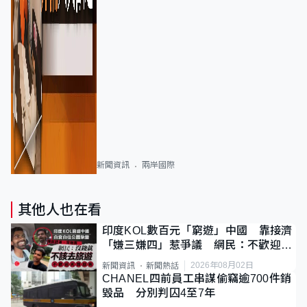
新聞資訊
兩岸國際
其他人也在看
印度KOL數百元「窮遊」中國 靠接濟
「嫌三嫌四」惹爭議 網民：不歡迎劣
質旅客
2026年08月02日
新聞資訊
新聞熱話
CHANEL四前員工串謀偷竊逾700件銷
毀品 分別判囚4至7年