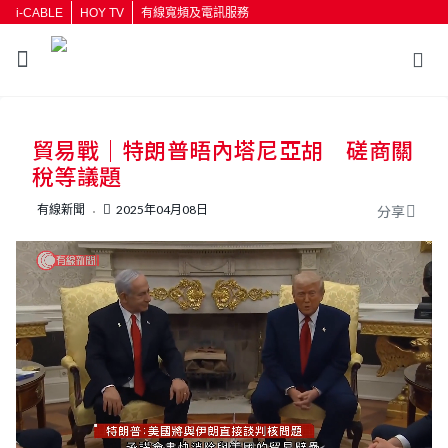
i-CABLE
HOY TV
有線寬頻及電訊服務
返回
貿易戰｜特朗普晤內塔尼亞胡 磋商關
按輸入鍵開始搜尋
稅等議題
有線新聞
2025年04月08日
分享