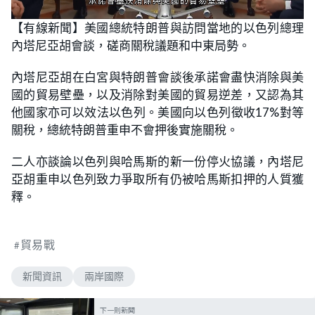
L
U
o
n
【有線新聞】美國總統特朗普與訪問當地的以色列總理
a
m
d
u
內塔尼亞胡會談，磋商關稅議題和中東局勢。
e
t
d
e
:
5
內塔尼亞胡在白宮與特朗普會談後承諾會盡快消除與美
7
.
國的貿易壁壘，以及消除對美國的貿易逆差，又認為其
4
5
他國家亦可以效法以色列。美國向以色列徵收17%對等
%
關稅，總統特朗普重申不會押後實施關稅。
二人亦談論以色列與哈馬斯的新一份停火協議，內塔尼
亞胡重申以色列致力爭取所有仍被哈馬斯扣押的人質獲
釋。
貿易戰
新聞資訊
兩岸國際
下一則新聞