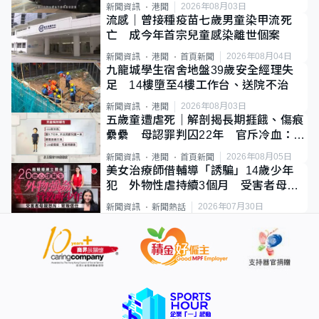
2026年08月03日
新聞資訊
港聞
流感｜曾接種疫苗七歲男童染甲流死
亡 成今年首宗兒童感染離世個案
2026年08月04日
新聞資訊
港聞
首頁新聞
九龍城學生宿舍地盤39歲安全經理失
足 14樓墮至4樓工作台、送院不治
2026年08月03日
新聞資訊
港聞
五歲童遭虐死｜解剖揭長期捱餓、傷痕
纍纍 母認罪判囚22年 官斥冷血：同
類案最惡劣
2026年08月05日
新聞資訊
港聞
首頁新聞
美女治療師借輔導「誘騙」14歲少年
犯 外物性虐持續3個月 受害者母：
要保護其他人
2026年07月30日
新聞資訊
新聞熱話