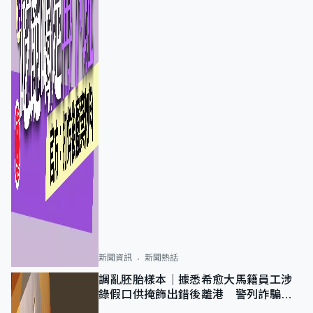
新聞資訊
新聞熱話
調亂胚胎樣本｜據悉希愈大馬籍員工涉
錄假口供掩飾出錯後離港 警列詐騙
正通緝在逃人士