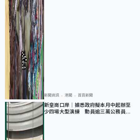
新聞資訊
港聞
首頁新聞
新皇崗口岸｜據悉政府擬本月中起辦至
少四場大型演練 動員逾三萬公務員人
次測試