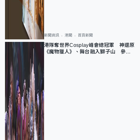
新聞資訊
港聞
首頁新聞
港隊奪世界Cosplay峰會總冠軍 神還原
《魔物獵人》、舞台融入獅子山 參賽
者：讓大家認識香港