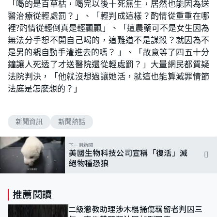
「喝的是百草枯，喝完以後十死無生，居然也能因為送
醫治療從輕處罰？」、「輕判成這樣？酌情從重重在哪
裡?酌情從輕倒真是輕飄飄」、「這農藥可不是女生因為
無法分手想不開自己喝的，這難道不是謀殺？就因為不
是男的親自動手灌進去的嗎？ ​」、「故意等了四五十分
鐘讓人死透了才送醫院還從輕處罰？」大量網民都質疑
法院判決，「他就沒想過讓她活，就這也能算減罪情節
法庭是怎麽想的？」
新聞資訊
新聞熱話
下一則新聞
美國生物科技公司宣稱「復活」滅
絕物種恐狼
推薦閱讀
二級懲教助理涉木棍捅傷羈留者判囚三