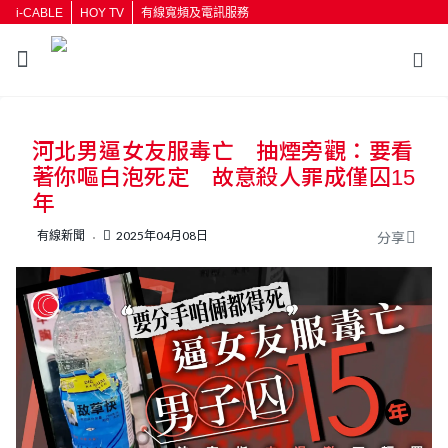
i-CABLE
HOY TV
有線寬頻及電訊服務
返回
河北男逼女友服毒亡 抽煙旁觀：要看
按輸入鍵開始搜尋
著你嘔白泡死定 故意殺人罪成僅囚15
年
有線新聞
2025年04月08日
分享