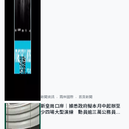
新聞資訊
兩岸國際
首頁新聞
新皇崗口岸｜據悉政府擬本月中起辦至
少四場大型演練 動員逾三萬公務員人
次測試