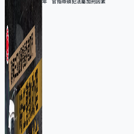
年 官指帶頭犯法屬加刑因素