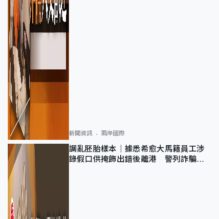
新聞資訊
兩岸國際
調亂胚胎樣本｜據悉希愈大馬籍員工涉
錄假口供掩飾出錯後離港 警列詐騙
正通緝在逃人士