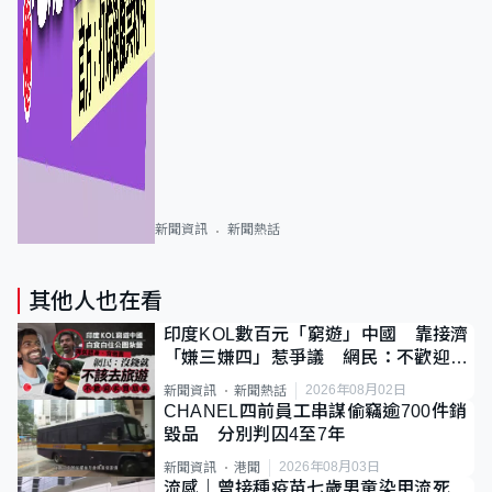
新聞資訊
新聞熱話
其他人也在看
印度KOL數百元「窮遊」中國 靠接濟
「嫌三嫌四」惹爭議 網民：不歡迎劣
質旅客
2026年08月02日
新聞資訊
新聞熱話
CHANEL四前員工串謀偷竊逾700件銷
毀品 分別判囚4至7年
2026年08月03日
新聞資訊
港聞
流感｜曾接種疫苗七歲男童染甲流死