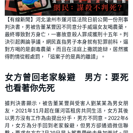
【有線新聞】河北滄州市運河區法院日前公開一份刑事
判決書，男被告董某豐因不同意分手威逼女友喝農藥，
最終導致對方身亡，一審故意殺人罪成獲刑十五年。判
決引起輿論爭議，網民直指男子本身就有犯罪前科，逼
對方喝的是劇毒農藥，而且在法庭上撒謊詭辯，居然獲
得酌情從輕處罰，「這案子的是真的離譜」。
女方曾回老家躲避 男方：要死
也看著你先死
據判決書顯示，被告董某豐與受害人劉某某為男女朋
友，2021年11月起在運河區租房共同生活，女方其後
以男方沒有工作為由提出分手，男方不同意。2022年6
月，女方為分手回到老家躲避，但男方卻通過微信聯
繫，要求女方在7月29日早上駕車帶他去參加面試。同