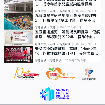
亡 成今年首宗兒童感染離世個案
2026年08月04日
新聞資訊
港聞
首頁新聞
九龍城學生宿舍地盤39歲安全經理失
足 14樓墮至4樓工作台、送院不治
2026年08月03日
新聞資訊
港聞
五歲童遭虐死｜解剖揭長期捱餓、傷痕
纍纍 母認罪判囚22年 官斥冷血：同
類案最惡劣
2026年08月05日
新聞資訊
港聞
首頁新聞
美女治療師借輔導「誘騙」14歲少年
犯 外物性虐持續3個月 受害者母：
要保護其他人
2026年07月30日
新聞資訊
新聞熱話