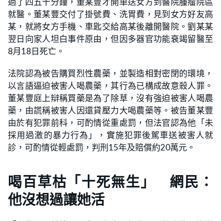
過了四五十分鐘，董某豐才開車送女方到醫院腫瘤院區
就醫。董某豐交付了掛號費、洗胃費，見到女方好友高
某，就將女方手機、車匙交給高某後離開醫院。劉某某
翌日向家人坦白事件原由，但因多器官功能衰竭留醫至
8月18日死亡。
法院認為被告購買烈性農藥，並製造相對密閉的環境，
以言語逼迫被害人喝農藥，其行為已構成故意殺人罪。
董某豐庭上辯稱買藥是為了除草，沒有強迫被害人喝農
藥，由謊稱被害人因還貸壓力大喝農藥等。被告董某豐
由於有犯罪前科，可酌情從重處罰，但法官認為他「未
採用過激的暴力行為」，實施犯罪後駕車送被害人就
診，可酌情從輕處罰，判刑15年及賠償約20萬元。
喝百草枯「十死無生」 網民：
他沒想過讓她活