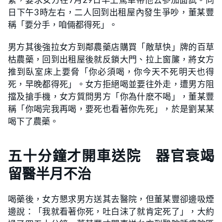
日下午3時左右，二人回到出租屋內發生爭吵，董某豐
稱「要分手，咱倆都得死」。
男方其後強拉女方到鄰農藥店購買「敵草快」牌的百草
枯農藥，回到出租屋後就反鎖大門、拉上窗簾，將女方
推到臥室床上要脅「你必須喝，你今天不死明天也得
死，早晚都得死」。女方拒絕喝並要往外走，遭男方阻
擋及搶手機，女方質問男方「你為什麽不喝」，董某豐
稱「你喝完我再喝，要死也看著你先死」，於是劉某某
喝下了農藥。
五十分鐘才開車送院 器官衰竭
留醫半月不治
喝藥後，女方懇求男方送其去醫院，但董某豐卻邊吸煙
邊說：「我就看著你死，吐白沫了就肯定死了」，大約