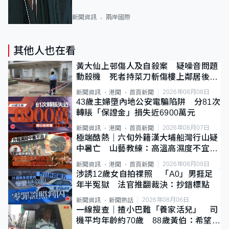
新聞資訊
兩岸國際
其他人也在看
黃大仙上邨傷人及自殺案 疑噪音問題
動殺機 死者持菜刀斬傷樓上鄰居後墮
斃
2026年08月08日
新聞資訊
港聞
首頁新聞
43歲主婦墮內地公安電騙陷阱 分81次
轉賬「保證金」損失近6900萬元
2026年08月07日
新聞資訊
港聞
首頁新聞
極端酷熱｜六旬外籍漢大埔船灣行山疑
中暑亡 山藝教練：高溫高濕度不宜遠
足
2026年08月09日
新聞資訊
港聞
首頁新聞
涉誘12歲女自拍祼照 「A0」男捱足
年半冤獄 法官推翻裁決：抄錯標點
2026年08月06日
新聞資訊
新聞熱話
一線搜查｜揸小巴難「養家活兒」 司
機平均年齡約70歲 88歲黃伯：希望一