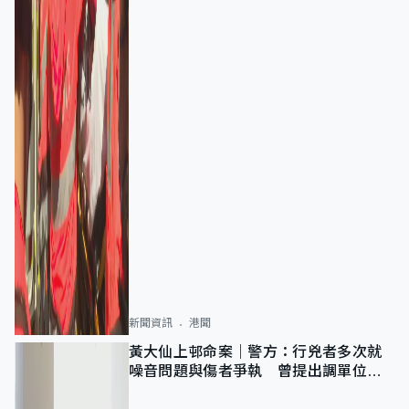
新聞資訊
港聞
黃大仙上邨命案｜警方：行兇者多次就
噪音問題與傷者爭執 曾提出調單位已
獲批