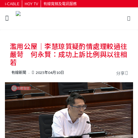
i-CABLE
HOY TV
有線寬頻及電訊服務
返回
濫用公屋｜李慧琼質疑酌情處理較過往
按輸入鍵開始搜尋
嚴苛 何永賢：成功上訴比例與以往相
若
有線新聞
2025年04月10日
分享