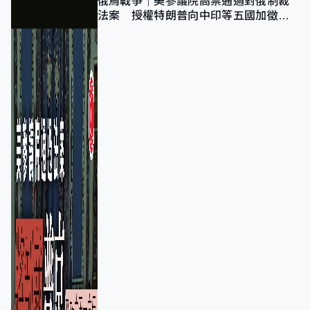
俄烏戰爭｜美參議院高票通過對俄制裁
法案 授權特朗普向中印等五國加徵
100%關稅