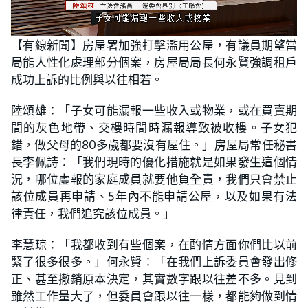
L
U
o
n
【有線新聞】房屋署加強打擊濫用公屋，有議員期望當
a
m
d
u
局能人性化處理部分個案，房屋局局長何永賢強調租戶
e
t
d
e
:
成功上訴的比例與以往相若。
4
0
.
陸頌雄：「子女可能漏報一些收入或物業，或在買賣期
7
4
間的灰色地帶、交樓時間時漏報導致被收樓。子女犯
%
錯，做父母的80多歲都要沒有屋住。」房屋局常任秘書
長李佩詩：「我們現時的優化措施就是如果發生這個情
況，哪位虛報的家庭成員就要他負全責，我們只會禁止
該位成員再申請、5年內不能申請公屋，以及如果有法
律責任，我們追究該位成員。」
李慧琼：「我都收到有些個案，在酌情方面你們比以前
緊了很多很多。」何永賢：「在我們上訴委員會發出修
正、甚至撤銷原本決定，其實數字跟以往差不多。見到
雖然工作量大了，但委員會跟以往一樣，都能夠做到情