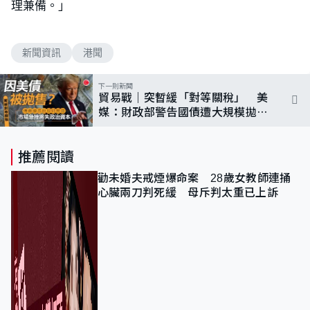
理兼備。」
新聞資訊
港聞
下一則新聞
貿易戰｜突暫緩「對等關稅」 美
媒：財政部警告國債遭大規模拋
售 有官員公布後始得悉
推薦閱讀
勸未婚夫戒煙爆命案 28歲女教師連捅
心臟兩刀判死緩 母斥判太重已上訴