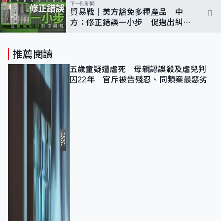
下一則新聞
貿易戰｜美方豁免多種產品 中
方：修正錯誤一小步 促邁出糾錯
一大步
推薦閱讀
五歲童疑遭虐死｜母親認誤殺及虐兒判
囚22年 官斥被告殘忍、同類案最惡劣