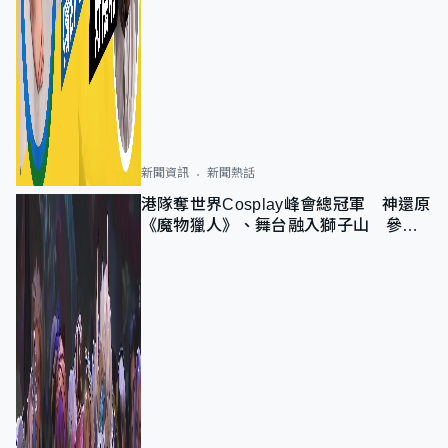
新聞資訊
新聞熱話
港隊奪世界Cosplay峰會總冠軍 神還原
《魔物獵人》、舞台融入獅子山 參賽
者：讓大家認識香港