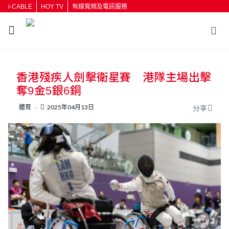
i-CABLE
HOY TV
有線寬頻及電訊服務
返回
香港殘疾人劍擊衛星賽 港隊主場出擊
按輸入鍵開始搜尋
奪9金5銀6銅
體育
2025年04月13日
分享