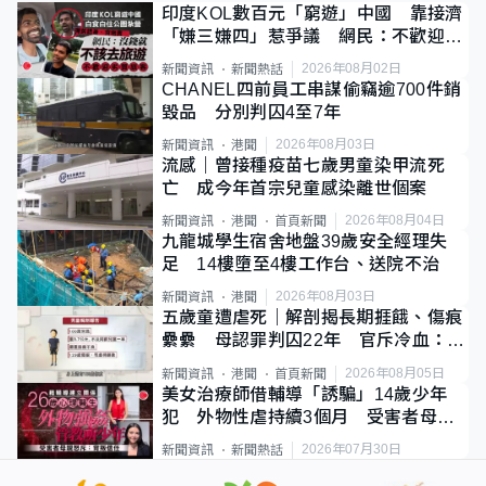
印度KOL數百元「窮遊」中國 靠接濟
「嫌三嫌四」惹爭議 網民：不歡迎劣
質旅客
2026年08月02日
新聞資訊
新聞熱話
CHANEL四前員工串謀偷竊逾700件銷
毀品 分別判囚4至7年
2026年08月03日
新聞資訊
港聞
流感｜曾接種疫苗七歲男童染甲流死
亡 成今年首宗兒童感染離世個案
2026年08月04日
新聞資訊
港聞
首頁新聞
九龍城學生宿舍地盤39歲安全經理失
足 14樓墮至4樓工作台、送院不治
2026年08月03日
新聞資訊
港聞
五歲童遭虐死｜解剖揭長期捱餓、傷痕
纍纍 母認罪判囚22年 官斥冷血：同
類案最惡劣
2026年08月05日
新聞資訊
港聞
首頁新聞
美女治療師借輔導「誘騙」14歲少年
犯 外物性虐持續3個月 受害者母：
要保護其他人
2026年07月30日
新聞資訊
新聞熱話