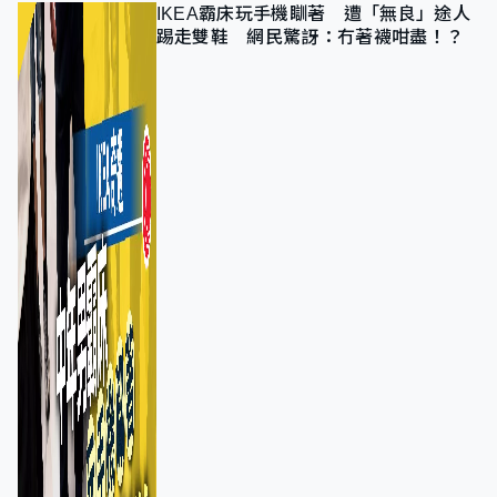
IKEA霸床玩手機瞓著 遭「無良」途人
踢走雙鞋 網民驚訝：冇著襪咁盡！？