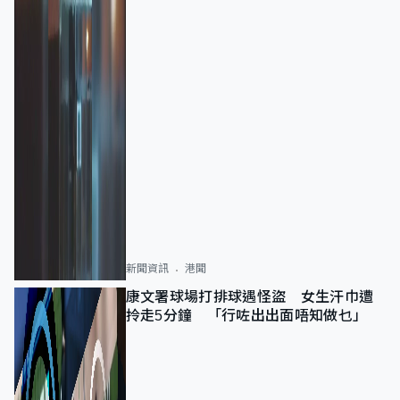
新聞資訊
港聞
康文署球場打排球遇怪盜 女生汗巾遭
拎走5分鐘 「行咗出出面唔知做乜」