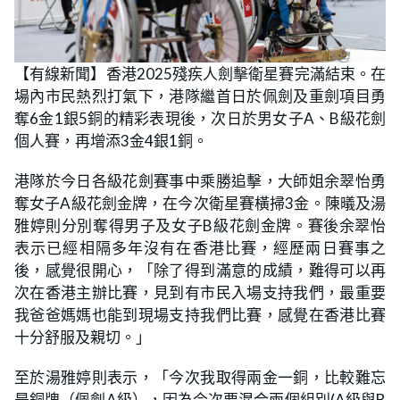
【有線新聞】香港2025殘疾人劍擊衛星賽完滿結束。在
場內市民熱烈打氣下，港隊繼首日於佩劍及重劍項目勇
奪6金1銀5銅的精彩表現後，次日於男女子A、B級花劍
個人賽，再增添3金4銀1銅。
港隊於今日各級花劍賽事中乘勝追擊，大師姐余翠怡勇
奪女子A級花劍金牌，在今次衛星賽橫掃3金。陳㬢及湯
雅婷則分別奪得男子及女子B級花劍金牌。賽後余翠怡
表示已經相隔多年沒有在香港比賽，經歷兩日賽事之
後，感覺很開心，「除了得到滿意的成績，難得可以再
次在香港主辦比賽，見到有市民入場支持我們，最重要
我爸爸媽媽也能到現場支持我們比賽，感覺在香港比賽
十分舒服及親切。」
至於湯雅婷則表示，「今次我取得兩金一銅，比較難忘
是銅牌（佩劍A級），因為今次要混合兩個組別(A級與B