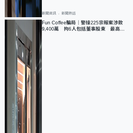
新聞資訊
新聞熱話
Fun Coffee騙局｜警接225宗報案涉款
9,400萬 拘6人包括董事股東 最高金
額一宗涉近千萬