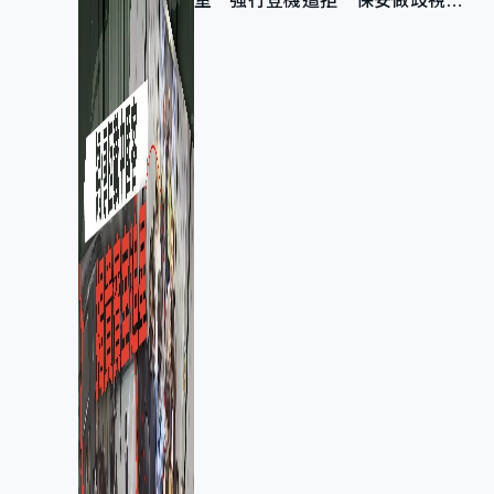
室 強行登機遭拒 保安做歧視手
勢遭紀律處分