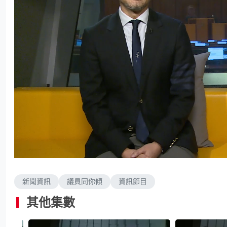
L
U
o
n
a
m
d
u
e
t
d
e
新聞資訊
議員同你傾
資訊節目
:
1
.
6
其他集數
7
%