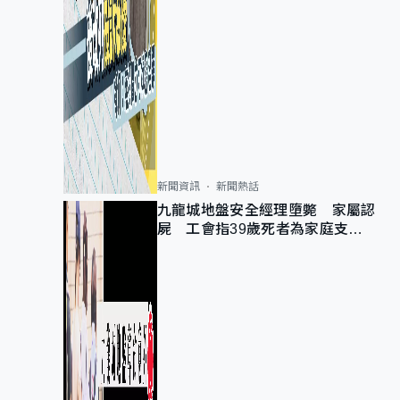
新聞資訊
新聞熱話
九龍城地盤安全經理墮斃 家屬認
屍 工會指39歲死者為家庭支柱
育有兩子女