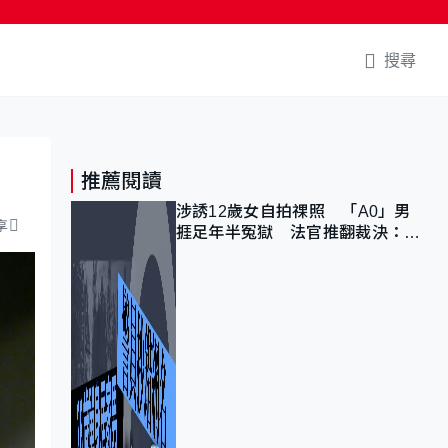
搜尋
推薦閱讀
涉誘12歲女自拍祼照 「A0」男
享
捱足年半冤獄 法官推翻裁決：抄
錯標點