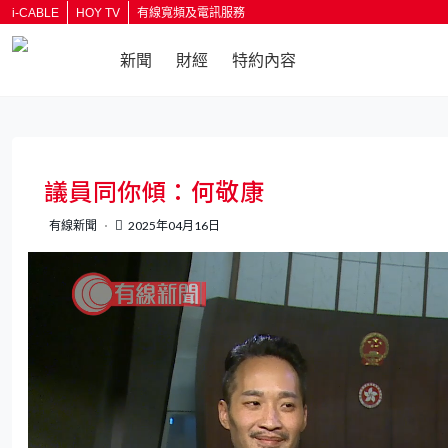
i-CABLE
HOY TV
有線寬頻及電訊服務
新聞
財經
特約內容
返回
議員同你傾：何敬康
有線新聞
2025年04月16日