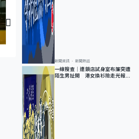
議員同你傾：何君堯
議員同你傾：林哲
新聞資訊
新聞熱話
一線搜查｜連鎖店試身室布簾突遭
陌生男扯開 港女換衫險走光報
警 全港分店急換實體門