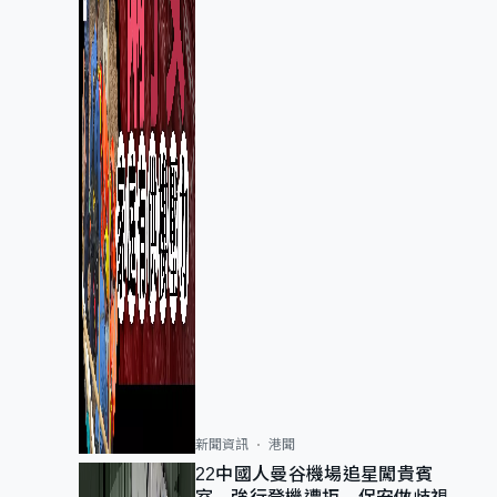
新聞資訊
港聞
22中國人曼谷機場追星闖貴賓