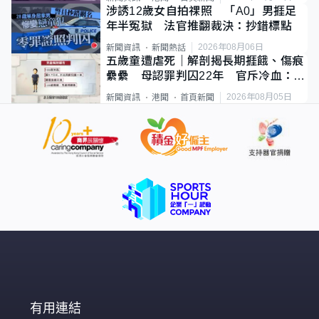
涉誘12歲女自拍祼照 「A0」男捱足
年半冤獄 法官推翻裁決：抄錯標點
2026年08月06日
新聞資訊
新聞熱話
五歲童遭虐死｜解剖揭長期捱餓、傷痕
纍纍 母認罪判囚22年 官斥冷血：同
類案最惡劣
2026年08月05日
新聞資訊
港聞
首頁新聞
有用連結