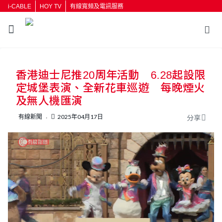
i-CABLE
HOY TV
有線寬頻及電訊服務
返回
香港迪士尼推20周年活動 6.28起設限
按輸入鍵開始搜尋
定城堡表演、全新花車巡遊 每晚煙火
及無人機匯演
有線新聞
2025年04月17日
分享