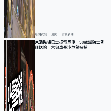
新聞資訊
港聞
首頁新聞
東涌機場巴士撞電單車 58歲鐵騎士昏
迷送院 六旬車長涉危駕被捕