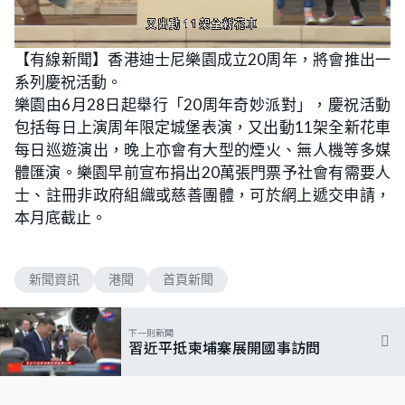
L
U
o
n
【有線新聞】香港迪士尼樂園成立20周年，將會推出一
a
m
d
u
系列慶祝活動。
e
t
d
e
:
樂園由6月28日起舉行「20周年奇妙派對」，慶祝活動
7
2
包括每日上演周年限定城堡表演，又出動11架全新花車
.
9
每日巡遊演出，晚上亦會有大型的煙火、無人機等多媒
7
%
體匯演。樂園早前宣布捐出20萬張門票予社會有需要人
士、註冊非政府組織或慈善團體，可於網上遞交申請，
本月底截止。
新聞資訊
港聞
首頁新聞
下一則新聞
習近平抵柬埔寨展開國事訪問