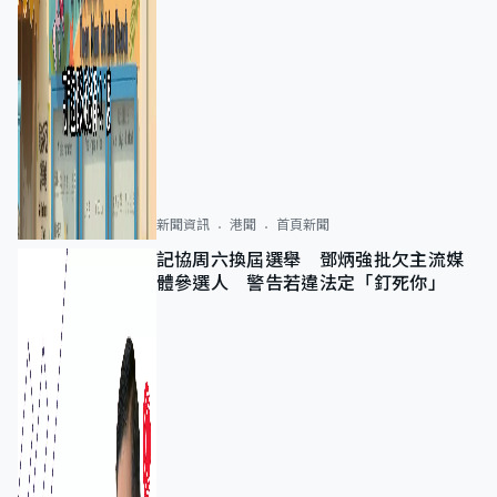
新聞資訊
港聞
首頁新聞
記協周六換屆選舉 鄧炳強批欠主流媒
體參選人 警告若違法定「釘死你」