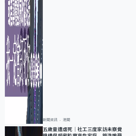
新聞資訊
港聞
五歲童遭虐死｜社工三度家訪未察覺
機構倡頻密監察高危家庭 管浩鳴籲加