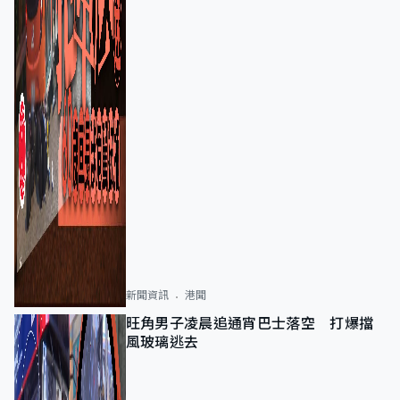
新聞資訊
港聞
旺角男子凌晨追通宵巴士落空 打爆擋
風玻璃逃去