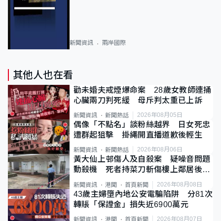
新聞資訊
兩岸國際
其他人也在看
勸未婚夫戒煙爆命案 28歲女教師連捅
心臟兩刀判死緩 母斥判太重已上訴
2026年08月05日
新聞資訊
新聞熱話
偶像「不點名」談粉絲越界 日女死忠
遭群起狙擊 掛繩開直播道歉後輕生
2026年08月06日
新聞資訊
新聞熱話
黃大仙上邨傷人及自殺案 疑噪音問題
動殺機 死者持菜刀斬傷樓上鄰居後墮
斃
2026年08月08日
新聞資訊
港聞
首頁新聞
43歲主婦墮內地公安電騙陷阱 分81次
轉賬「保證金」損失近6900萬元
2026年08月07日
新聞資訊
港聞
首頁新聞