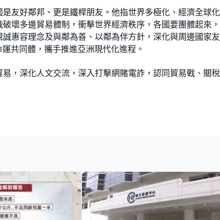
國是友好鄰邦、更是鐵桿朋友。他指世界多極化、經濟全球
戰破壞多邊貿易體制，衝擊世界經濟秩序，各國要團體起來
親誠惠容理念及與鄰為善、以鄰為伴方針，深化與周邊國家
命運共同體，攜手推進亞洲現代化進程。
貿易，深化人文交流，深入打擊網賭電詐，認同貿易戰、關