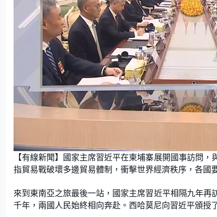
L
U
o
n
【有線新聞】國家主席習近平在柬埔寨展開國事訪問，
a
m
d
u
e
t
指貿易戰破壞多邊貿易體制，衝擊世界經濟秩序，各國
d
e
:
1
8
.
來到東南亞之旅最後一站，國家主席習近平相隔九年再
6
0
千年，兩國人民始終相向奔赴。西哈莫尼向習近平頒授
%