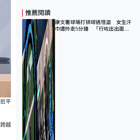
推薦閱讀
康文署球場打排球遇怪盜 女生汗
巾遭拎走5分鐘 「行咗出出面唔
知做乜」
習近平
好跨越