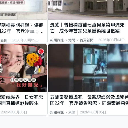
流感｜曾接種疫苗七歲男童染甲流死
解剖揭長期捱餓、傷痕
亡 成今年首宗兒童感染離世個案
22年 官斥冷血：同
2026年08月04日
新聞資訊
港聞
首頁新聞
2026年08月05日
頁新聞
談粉絲越界 日女死忠
五歲童疑遭虐死｜母親認誤殺及虐兒
繩開直播道歉後輕生
囚22年 官斥被告殘忍、同類案最惡
2026年08月06日
2026年08月05日
新聞資訊
港聞