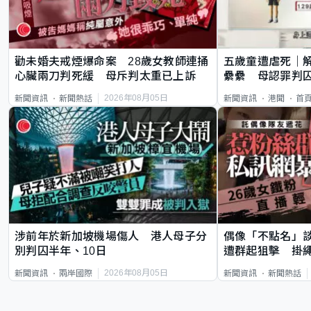
勸未婚夫戒煙爆命案 28歲女教師連捅
五歲童遭虐死｜
心臟兩刀判死緩 母斥判太重已上訴
纍纍 母認罪判囚
類案最惡劣
2026年08月05日
新聞資訊
新聞熱話
新聞資訊
港聞
首
涉前年於新加坡機場傷人 港人母子分
偶像「不點名」
別判囚半年、10日
遭群起狙擊 掛
2026年08月05日
新聞資訊
兩岸國際
新聞資訊
新聞熱話