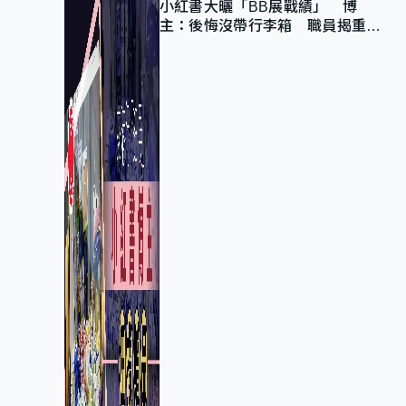
小紅書大曬「BB展戰績」 博
主：後悔沒帶行李箱 職員揭重複
入會「阻止唔到」