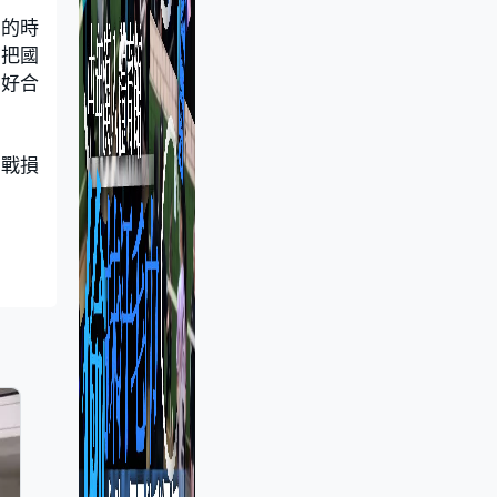
化的時
，把國
友好合
稅戰損