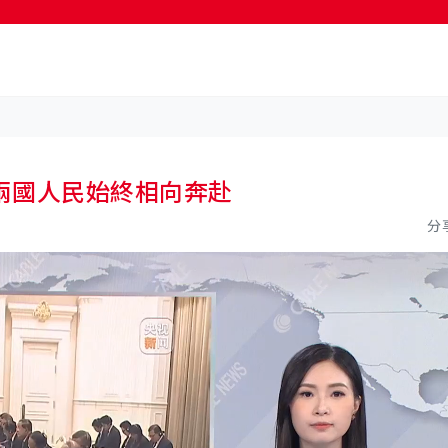
按輸入鍵開始搜尋
兩國人民始終相向奔赴
分