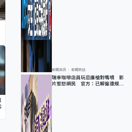
新聞資訊
新聞熱話
瑞幸咖啡店員玩忌廉槍對嘴噴 影
片惹怒網民 官方：已解僱違規員
工
判
劣