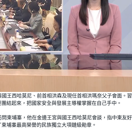
與國王西哈莫尼、前首相洪森及現任首相洪瑪奈父子會面。
要團結起來，把國家安全與發展主導權掌握在自己手中。
訪問柬埔寨，他在金邊王宮與國王西哈莫尼會談，指中柬友
了柬埔寨最高榮譽的民族獨立大項鏈級勛章。