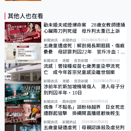
其他人也在看
勸未婚夫戒煙爆命案 28歲女教師連捅
心臟兩刀判死緩 母斥判太重已上訴
2026年08月05日
新聞資訊
新聞熱話
五歲童遭虐死｜解剖揭長期捱餓、傷痕
纍纍 母認罪判囚22年 官斥冷血：同
類案最惡劣
2026年08月05日
新聞資訊
港聞
首頁新聞
流感｜曾接種疫苗七歲男童染甲流死
亡 成今年首宗兒童感染離世個案
2026年08月04日
新聞資訊
港聞
首頁新聞
涉前年於新加坡機場傷人 港人母子分
別判囚半年、10日
2026年08月05日
新聞資訊
兩岸國際
偶像「不點名」談粉絲越界 日女死忠
遭群起狙擊 掛繩開直播道歉後輕生
2026年08月06日
新聞資訊
新聞熱話
五歲童疑遭虐死｜母親認誤殺及虐兒判