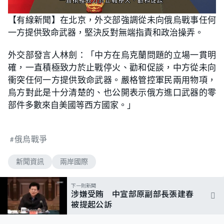
L
U
o
n
【有線新聞】在北京，外交部強調從未向俄烏戰事任何
a
m
d
u
一方提供致命武器，堅決反對無端指責和政治操弄。
e
t
d
e
:
7
外交部發言人林劍：「中方在烏克蘭問題的立場一貫明
8
.
確，一直積極致力於止戰停火、勸和促談，中方從未向
5
7
衝突任何一方提供致命武器。嚴格管控軍民兩用物項，
%
烏方對此是十分清楚的、也公開表示俄方進口武器的零
部件多數來自美國等西方國家。」
俄烏戰爭
新聞資訊
兩岸國際
下一則新聞
涉嫌受賄 中宣部原副部長張建春
被提起公訴