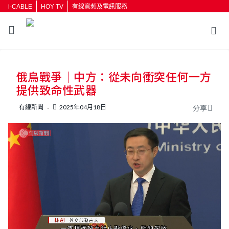
i-CABLE
HOY TV
有線寬頻及電訊服務
返回
俄烏戰爭｜中方：從未向衝突任何一方
按輸入鍵開始搜尋
提供致命性武器
有線新聞
2025年04月18日
分享