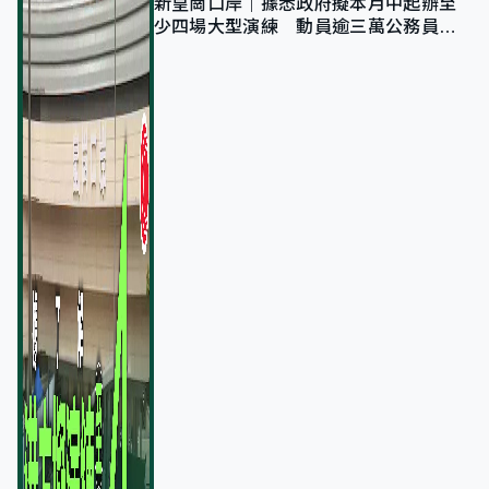
新皇崗口岸｜據悉政府擬本月中起辦至
少四場大型演練 動員逾三萬公務員人
次測試