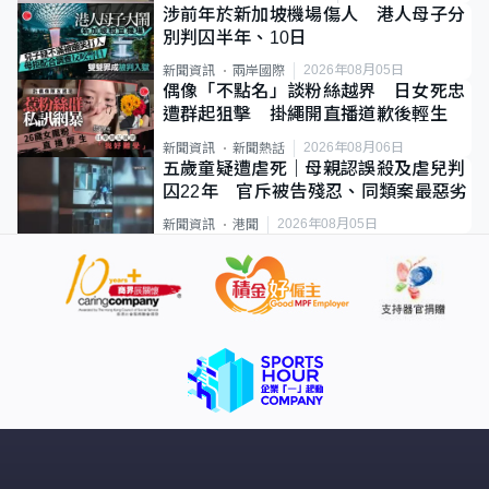
涉前年於新加坡機場傷人 港人母子分
別判囚半年、10日
2026年08月05日
新聞資訊
兩岸國際
偶像「不點名」談粉絲越界 日女死忠
遭群起狙擊 掛繩開直播道歉後輕生
2026年08月06日
新聞資訊
新聞熱話
五歲童疑遭虐死｜母親認誤殺及虐兒判
囚22年 官斥被告殘忍、同類案最惡劣
2026年08月05日
新聞資訊
港聞