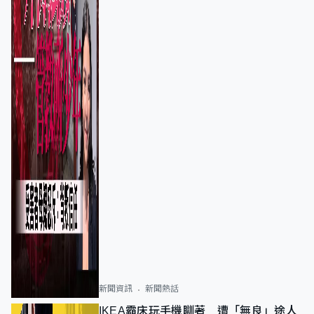
新聞資訊
新聞熱話
IKEA霸床玩手機瞓著 遭「無良」途人