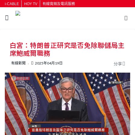
i-CABLE
HOY TV
有線寬頻及電訊服務
返回
白宮：特朗普正研究是否免除聯儲局主
按輸入鍵開始搜尋
席鮑威爾職務
有線新聞
2025年04月19日
分享