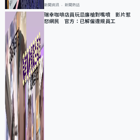
新聞資訊
新聞熱話
瑞幸咖啡店員玩忌廉槍對嘴噴 影片惹
怒網民 官方：已解僱違規員工