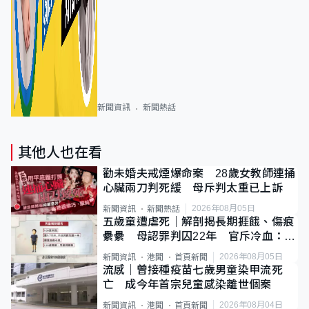
新聞資訊
新聞熱話
其他人也在看
勸未婚夫戒煙爆命案 28歲女教師連捅
心臟兩刀判死緩 母斥判太重已上訴
2026年08月05日
新聞資訊
新聞熱話
五歲童遭虐死｜解剖揭長期捱餓、傷痕
纍纍 母認罪判囚22年 官斥冷血：同
類案最惡劣
2026年08月05日
新聞資訊
港聞
首頁新聞
流感｜曾接種疫苗七歲男童染甲流死
亡 成今年首宗兒童感染離世個案
2026年08月04日
新聞資訊
港聞
首頁新聞