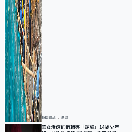
新聞資訊
港聞
美女治療師借輔導「誘騙」14歲少年