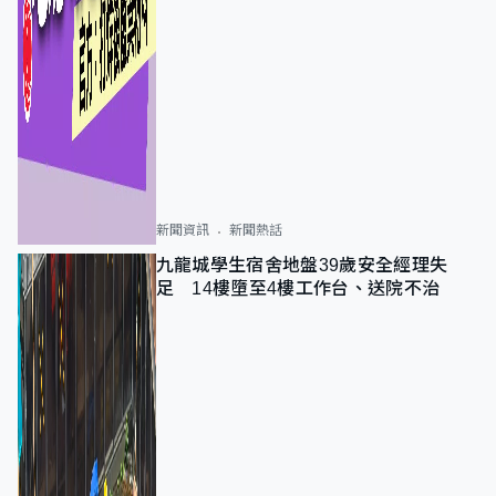
新聞資訊
新聞熱話
九龍城學生宿舍地盤39歲安全經理失
足 14樓墮至4樓工作台、送院不治