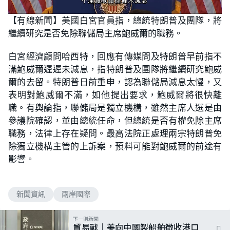
L
U
o
n
【有線新聞】美國白宮官員指，總統特朗普及團隊，將
a
m
d
u
繼續研究是否免除聯儲局主席鮑威爾的職務。
e
t
d
e
:
5
白宮經濟顧問哈西特，回應有傳媒問及特朗普早前指不
5
.
滿鮑威爾遲遲未減息，指特朗普及團隊將繼續研究鮑威
5
6
爾的去留。特朗普日前重申，認為聯儲局減息太慢，又
%
表明對鮑威爾不滿，如他提出要求，鮑威爾將很快離
職。有輿論指，聯儲局是獨立機構，雖然主席人選是由
參議院確認，並由總統任命，但總統是否有權免除主席
職務，法律上存在疑問。最高法院正處理兩宗特朗普免
除獨立機構主管的上訴案，預料可能對鮑威爾的前途有
影響。
新聞資訊
兩岸國際
下一則新聞
貿易戰｜美向中國製船舶徵收港口