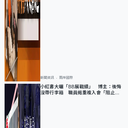
新聞資訊
兩岸國際
小紅書大曬「BB展戰績」 博主：後悔
沒帶行李箱 職員揭重複入會「阻止唔
到」