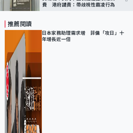
費 港府譴責：帶歧視性霸凌行為
推薦閱讀
日本家務助理需求增 菲傭「攻日」十
年增長近一倍