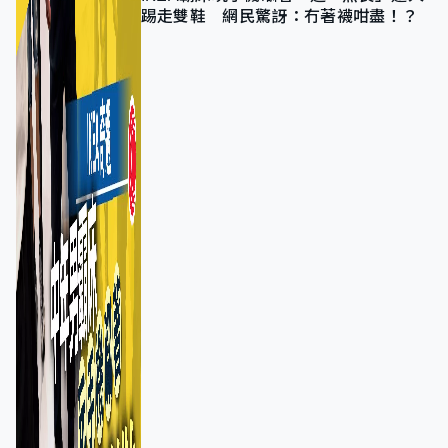
踢走雙鞋 網民驚訝：冇著襪咁盡！？