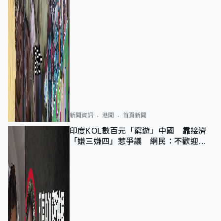
新聞資訊
港聞
首頁新聞
印度KOL數百元「窮遊」中國 靠接濟
「嫌三嫌四」惹爭議 網民：不歡迎劣
質旅客