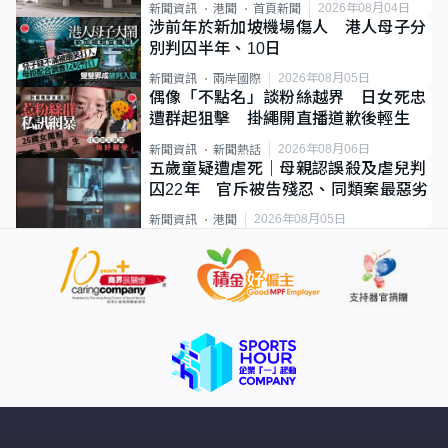
2026年08月04日
新聞資訊
港聞
首頁新聞
涉前年於新加坡機場傷人 港人母子分
別判囚半年、10日
2026年08月05日
新聞資訊
兩岸國際
偶像「不點名」談粉絲越界 日女死忠
遭群起狙擊 掛繩開直播道歉後輕生
2026年08月06日
新聞資訊
新聞熱話
五歲童疑遭虐死｜母親認誤殺及虐兒判
囚22年 官斥被告殘忍、同類案最惡劣
2026年08月05日
新聞資訊
港聞