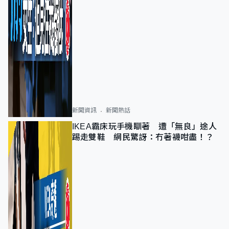
新聞資訊
新聞熱話
IKEA霸床玩手機瞓著 遭「無良」途人
踢走雙鞋 網民驚訝：冇著襪咁盡！？