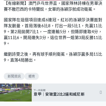
【有線新聞】澳門乒乓世界盃，國家隊林詩棟在男單決
賽不敵巴西的卡特蘭奴，女單的孫穎莎就成功衛冕。
國家隊在這個項目達成6連冠。紅衫的孫穎莎決賽面對
隊友蒯曼，首局落後6比8，打出一段5比1，先贏11比
9。第2局拋開7比1，一度連輸5分，但隨即連取4分，
贏11比6。開局連失3分，這位世界一姐第3局反勝11比
9。
繼劉詩雯之後，再有球手順利衛冕，孫穎莎贏多局11比
9，直落4局勝出。
新聞資訊
體育
下一則新聞
意甲｜安玻里2比2逼和威尼斯