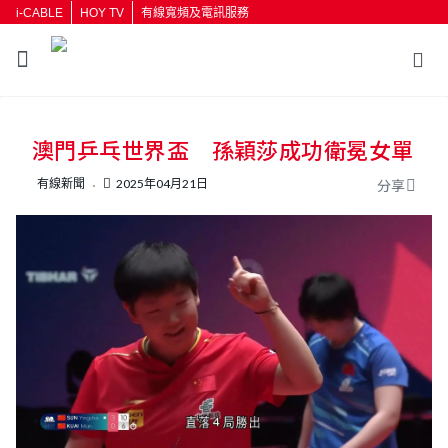
i-CABLE
HOY TV
有線寬頻及電訊服務
返回
澳門乒乓世界盃 孫穎莎成功衛冕女單
按輸入鍵開始搜尋
有線新聞
2025年04月21日
分享