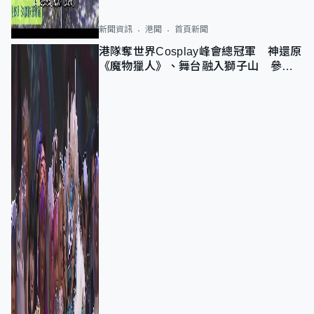
新聞資訊
港聞
首頁新聞
港隊奪世界Cosplay峰會總冠軍 神還原
《魔物獵人》、舞台融入獅子山 參賽
者：讓大家認識香港