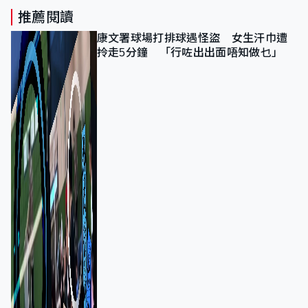
推薦閱讀
康文署球場打排球遇怪盜 女生汗巾遭
拎走5分鐘 「行咗出出面唔知做乜」