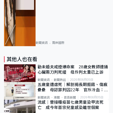
新聞資訊
兩岸國際
其他人也在看
勸未婚夫戒煙爆命案 28歲女教師連捅
心臟兩刀判死緩 母斥判太重已上訴
2026年08月05日
新聞資訊
新聞熱話
五歲童遭虐死｜解剖揭長期捱餓、傷痕
纍纍 母認罪判囚22年 官斥冷血：同
類案最惡劣
2026年08月05日
新聞資訊
港聞
首頁新聞
流感｜曾接種疫苗七歲男童染甲流死
亡 成今年首宗兒童感染離世個案