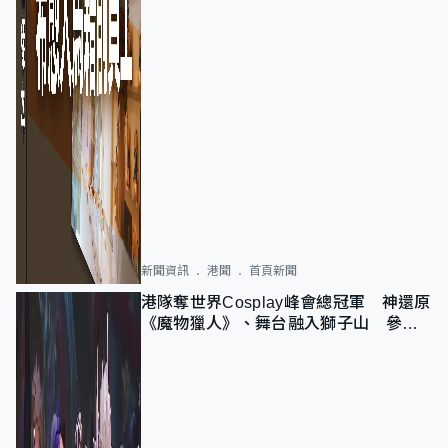
新聞資訊
港聞
首頁新聞
港隊奪世界Cosplay峰會總冠軍 神還原
《魔物獵人》、舞台融入獅子山 參賽
者：讓大家認識香港