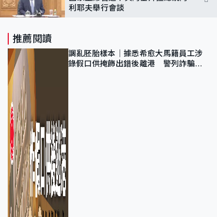
利耶夫舉行會談
推薦閱讀
調亂胚胎樣本｜據悉希愈大馬籍員工涉
錄假口供掩飾出錯後離港 警列詐騙
正通緝在逃人士