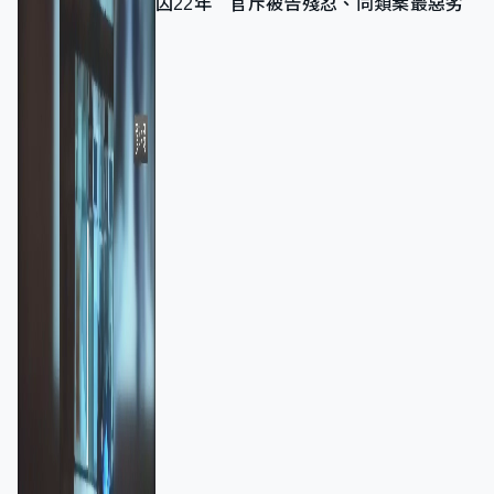
囚22年 官斥被告殘忍、同類案最惡劣