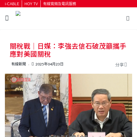
i-CABLE
HOY TV
有線寬頻及電訊服務
返回
關稅戰｜日媒：李強去信石破茂籲攜手
按輸入鍵開始搜尋
應對美國關稅
有線新聞
2025年04月23日
分享