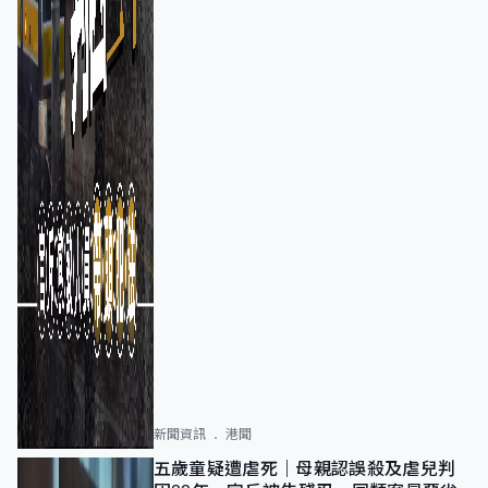
新聞資訊
港聞
五歲童疑遭虐死｜母親認誤殺及虐兒判