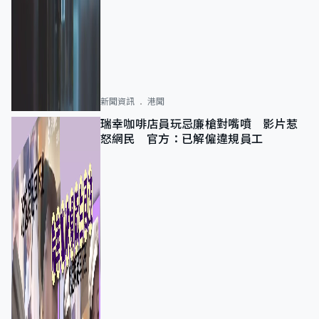
新聞資訊
港聞
瑞幸咖啡店員玩忌廉槍對嘴噴 影片惹
怒網民 官方：已解僱違規員工