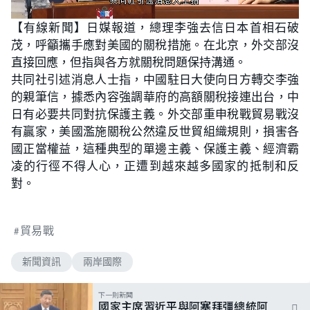
L
U
o
n
【有線新聞】日媒報道，總理李強去信日本首相石破
a
m
d
u
茂，呼籲攜手應對美國的關稅措施。在北京，外交部沒
e
t
d
e
:
直接回應，但指與各方就關稅問題保持溝通。
6
1
共同社引述消息人士指，中國駐日大使向日方轉交李強
.
2
的親筆信，據悉內容強調華府的高額關稅接連出台，中
2
%
日有必要共同對抗保護主義。外交部重申稅戰貿易戰沒
有贏家，美國濫施關稅公然違反世貿組織規則，損害各
國正當權益，這種典型的單邊主義、保護主義、經濟霸
凌的行徑不得人心，正遭到越來越多國家的抵制和反
對。
貿易戰
新聞資訊
兩岸國際
下一則新聞
國家主席習近平與阿塞拜彊總統阿