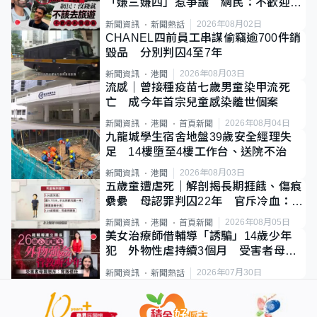
「嫌三嫌四」惹爭議 網民：不歡迎劣
質旅客
2026年08月02日
新聞資訊
新聞熱話
CHANEL四前員工串謀偷竊逾700件銷
毀品 分別判囚4至7年
2026年08月03日
新聞資訊
港聞
流感｜曾接種疫苗七歲男童染甲流死
亡 成今年首宗兒童感染離世個案
2026年08月04日
新聞資訊
港聞
首頁新聞
九龍城學生宿舍地盤39歲安全經理失
足 14樓墮至4樓工作台、送院不治
2026年08月03日
新聞資訊
港聞
五歲童遭虐死｜解剖揭長期捱餓、傷痕
纍纍 母認罪判囚22年 官斥冷血：同
類案最惡劣
2026年08月05日
新聞資訊
港聞
首頁新聞
美女治療師借輔導「誘騙」14歲少年
犯 外物性虐持續3個月 受害者母：
要保護其他人
2026年07月30日
新聞資訊
新聞熱話