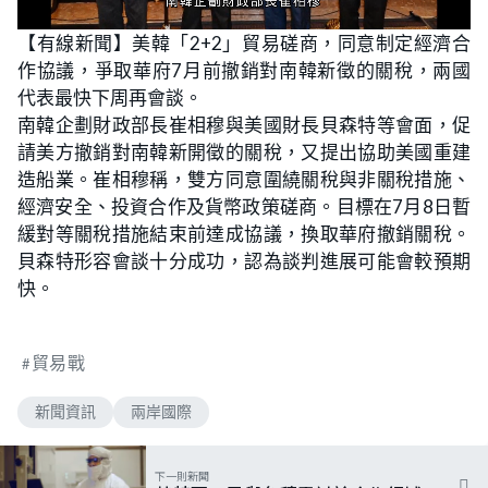
L
U
o
n
【有線新聞】美韓「2+2」貿易磋商，同意制定經濟合
a
m
d
u
作協議，爭取華府7月前撤銷對南韓新徵的關稅，兩國
e
t
d
e
:
代表最快下周再會談。
5
4
南韓企劃財政部長崔相穆與美國財長貝森特等會面，促
.
5
請美方撤銷對南韓新開徵的關稅，又提出協助美國重建
5
%
造船業。崔相穆稱，雙方同意圍繞關稅與非關稅措施、
經濟安全、投資合作及貨幣政策磋商。目標在7月8日暫
緩對等關稅措施結束前達成協議，換取華府撤銷關稅。
貝森特形容會談十分成功，認為談判進展可能會較預期
快。
貿易戰
新聞資訊
兩岸國際
下一則新聞