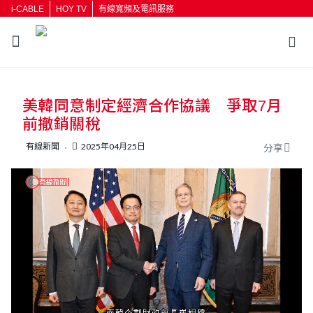
i-CABLE
HOY TV
有線寬頻及電訊服務
返回
美韓同意制定經濟合作協議 爭取7月
按輸入鍵開始搜尋
前撤銷關稅
有線新聞
2025年04月25日
分享