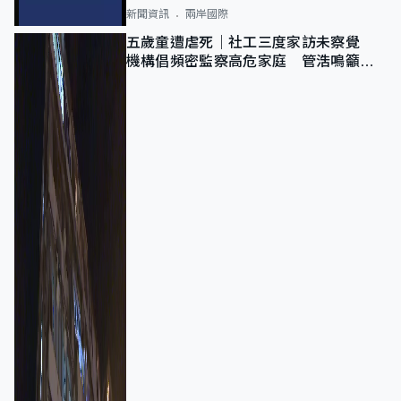
新聞資訊
兩岸國際
五歲童遭虐死｜社工三度家訪未察覺
機構倡頻密監察高危家庭 管浩鳴籲加
強跨部門協作