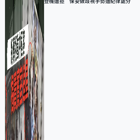
登機遭拒 保安做歧視手勢遭紀律處分