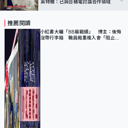
英特爾：已與台積電討論合作領域
推薦閱讀
小紅書大曬「BB展戰績」 博主：後悔
沒帶行李箱 職員揭重複入會「阻止唔
到」