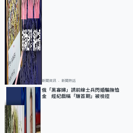
新聞資訊
新聞熱話
俄「黑寡婦」誘前線士兵閃婚騙撫恤
金 經紀戲稱「賺首期」被檢控