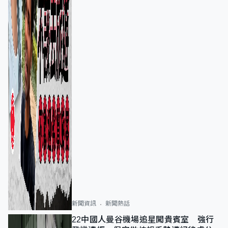
新聞資訊
新聞熱話
22中國人曼谷機場追星闖貴賓室 強行