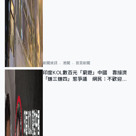
新聞資訊
港聞
首頁新聞
印度KOL數百元「窮遊」中國 靠接濟
「嫌三嫌四」惹爭議 網民：不歡迎劣
質旅客