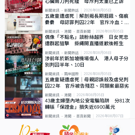
心臟兩刀判死緩 母斥判太重已上訴
2026年08月05日
新聞資訊
新聞熱話
五歲童遭虐死｜解剖揭長期捱餓、傷痕
纍纍 母認罪判囚22年 官斥冷血：同
類案最惡劣
2026年08月05日
新聞資訊
港聞
首頁新聞
偶像「不點名」談粉絲越界 日女死忠
遭群起狙擊 掛繩開直播道歉後輕生
2026年08月06日
新聞資訊
新聞熱話
涉前年於新加坡機場傷人 港人母子分
別判囚半年、10日
2026年08月05日
新聞資訊
兩岸國際
五歲童疑遭虐死｜母親認誤殺及虐兒判
囚22年 官斥被告殘忍、同類案最惡劣
2026年08月05日
新聞資訊
港聞
43歲主婦墮內地公安電騙陷阱 分81次
轉賬「保證金」損失近6900萬元
2026年08月07日
新聞資訊
港聞
首頁新聞