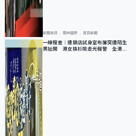
新聞資訊
兩岸國際
首頁新聞
一線搜查｜連鎖店試身室布簾突遭陌生
男扯開 港女換衫險走光報警 全港分
店急換實體門