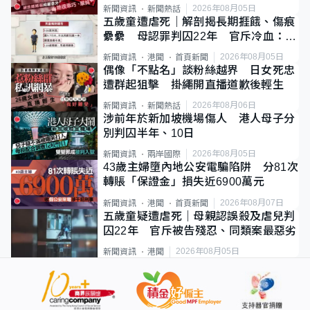
2026年08月05日
新聞資訊
新聞熱話
五歲童遭虐死｜解剖揭長期捱餓、傷痕
纍纍 母認罪判囚22年 官斥冷血：同
類案最惡劣
2026年08月05日
新聞資訊
港聞
首頁新聞
偶像「不點名」談粉絲越界 日女死忠
遭群起狙擊 掛繩開直播道歉後輕生
2026年08月06日
新聞資訊
新聞熱話
涉前年於新加坡機場傷人 港人母子分
別判囚半年、10日
2026年08月05日
新聞資訊
兩岸國際
43歲主婦墮內地公安電騙陷阱 分81次
轉賬「保證金」損失近6900萬元
2026年08月07日
新聞資訊
港聞
首頁新聞
五歲童疑遭虐死｜母親認誤殺及虐兒判
囚22年 官斥被告殘忍、同類案最惡劣
2026年08月05日
新聞資訊
港聞