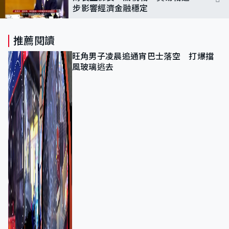
步影響經濟金融穩定
推薦閱讀
旺角男子凌晨追通宵巴士落空 打爆擋
風玻璃逃去