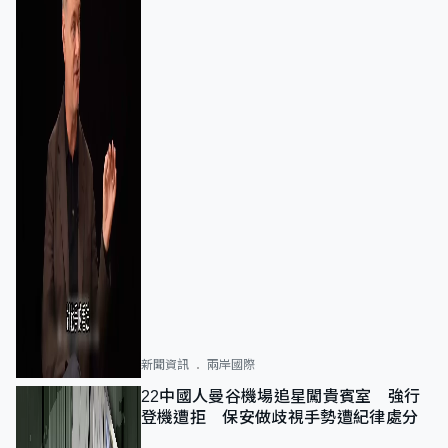
新聞資訊
兩岸國際
22中國人曼谷機場追星闖貴賓室 強行
登機遭拒 保安做歧視手勢遭紀律處分