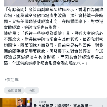
L
U
o
n
【有線新聞】金管局副總裁陳維民表示，香港作為開放
a
m
d
u
市場，關稅戰令金融市場產生波動，預計會持續一段時
e
t
d
e
:
間。又指美國通脹或經濟走向，在聯繫匯率下，對香港
4
6
實體經濟、金融市場也有影響。
.
4
陳維民：「過往一些被視為避險工具，最近大家的信心
8
%
不那麼大，對長遠金融市場會有甚麼影響，值得我們密
切關注。隨著關稅方面發展，目前只是有些暫停，對我
國的關稅還是膠著狀態，再發展下去對實體經濟、全球
經濟或區域經濟有甚麼影響 ，而因為實體經濟增長虛
弱，全球供應鏈變化都會影響金融市場氣氛。」
貿易戰
新聞資訊
港聞
下一則新聞
財長藍佛安︰關稅戰、貿易戰進一