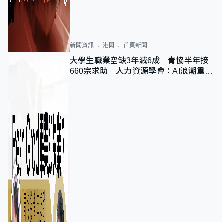
新聞資訊
港聞
首頁新聞
大學生職業空缺3年減6成 青協半年接
660宗求助 人力資源學會：AI浪潮重整
職位需求