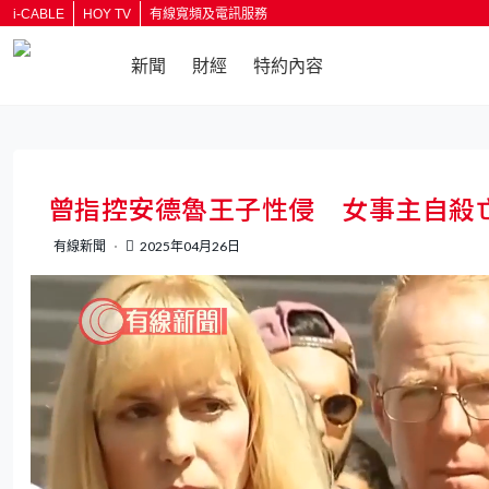
i-CABLE
HOY TV
有線寬頻及電訊服務
新聞
財經
特約內容
返回
曾指控安德魯王子性侵 女事主自殺亡
有線新聞
2025年04月26日