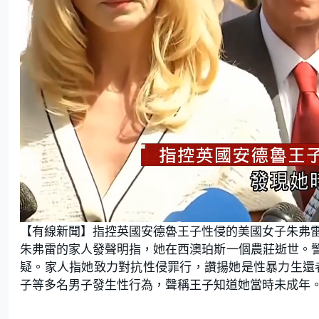
L
U
o
n
【有線新聞】指控英國安德魯王子性侵的美國女子朱弗雷
a
m
d
u
e
t
朱弗雷的家人發聲明指，她在西澳珀斯一個農莊逝世。
d
e
:
疑。家人指她致力對抗性侵罪行，讚揚她是性暴力生還者
8
8
.
子等多名男子發生性行為，聲稱王子知道她當時未成年。
6
4
%