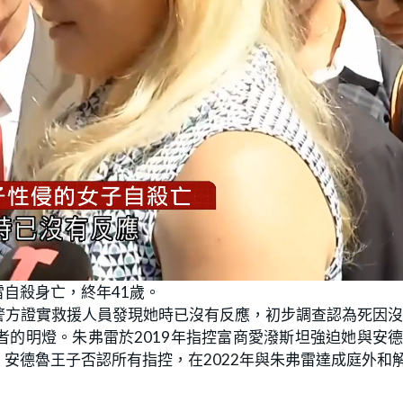
自殺身亡，終年41歲。
警方證實救援人員發現她時已沒有反應，初步調查認為死因
的明燈。朱弗雷於2019年指控富商愛潑斯坦強迫她與安
安德魯王子否認所有指控，在2022年與朱弗雷達成庭外和