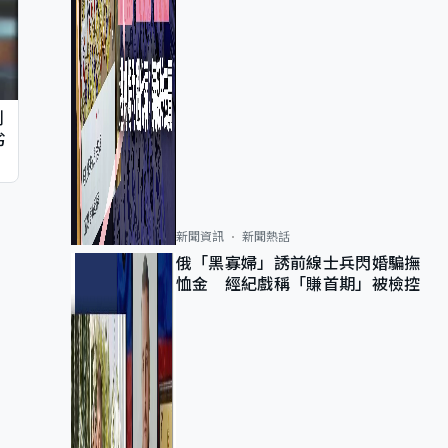
判
劣
新聞資訊
新聞熱話
俄「黑寡婦」誘前線士兵閃婚騙撫
恤金 經紀戲稱「賺首期」被檢控