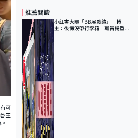
推薦閱讀
小紅書大曬「BB展戰績」 博
主：後悔沒帶行李箱 職員揭重複
入會「阻止唔到」
沒有可
德魯王
解。