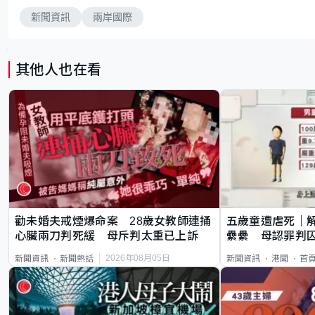
新聞資訊
兩岸國際
其他人也在看
勸未婚夫戒煙爆命案 28歲女教師連捅
五歲童遭虐死｜
心臟兩刀判死緩 母斥判太重已上訴
纍纍 母認罪判囚
類案最惡劣
2026年08月05日
新聞資訊
新聞熱話
新聞資訊
港聞
首