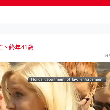
按輸入鍵開始搜尋
、終年41歲
分