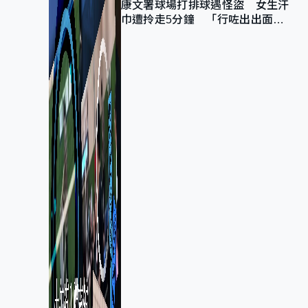
康文署球場打排球遇怪盜 女生汗
巾遭拎走5分鐘 「行咗出出面唔
知做乜」