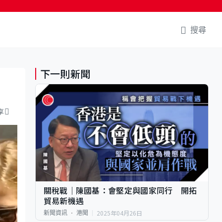
搜尋
下一則新聞
享
關稅戰｜陳國基：會堅定與國家同行 開拓
貿易新機遇
2025年04月26日
新聞資訊
港聞