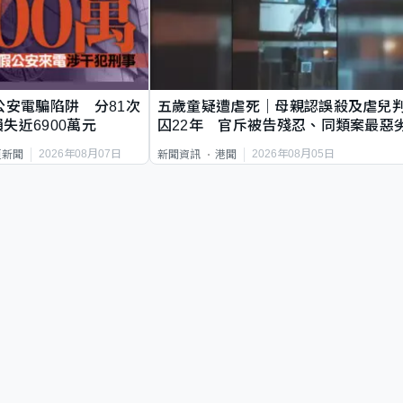
公安電騙陷阱 分81次
五歲童疑遭虐死｜母親認誤殺及虐兒
失近6900萬元
囚22年 官斥被告殘忍、同類案最惡
2026年08月07日
2026年08月05日
頁新聞
新聞資訊
港聞