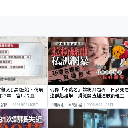
解剖揭長期捱餓、傷痕
偶像「不點名」談粉絲越界 日女死
22年 官斥冷血：同
遭群起狙擊 掛繩開直播道歉後輕生
2026年08月05日
2026年08月06日
頁新聞
新聞資訊
新聞熱話