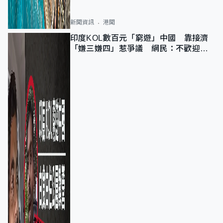
新聞資訊
港聞
印度KOL數百元「窮遊」中國 靠接濟
「嫌三嫌四」惹爭議 網民：不歡迎劣
質旅客