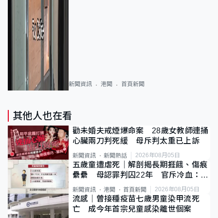
新聞資訊
港聞
首頁新聞
其他人也在看
勸未婚夫戒煙爆命案 28歲女教師連捅
心臟兩刀判死緩 母斥判太重已上訴
2026年08月05日
新聞資訊
新聞熱話
五歲童遭虐死｜解剖揭長期捱餓、傷痕
纍纍 母認罪判囚22年 官斥冷血：同
類案最惡劣
2026年08月05日
新聞資訊
港聞
首頁新聞
流感｜曾接種疫苗七歲男童染甲流死
亡 成今年首宗兒童感染離世個案