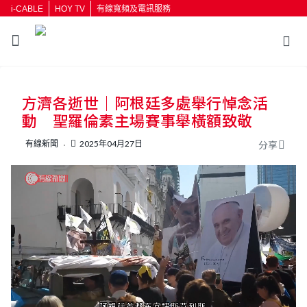
i-CABLE
HOY TV
有線寬頻及電訊服務
返回
方濟各逝世｜阿根廷多處舉行悼念活
按輸入鍵開始搜尋
動 聖羅倫素主場賽事舉橫額致敬
有線新聞
2025年04月27日
分享