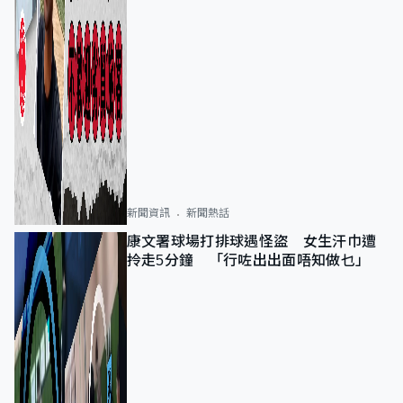
新聞資訊
新聞熱話
康文署球場打排球遇怪盜 女生汗巾遭
拎走5分鐘 「行咗出出面唔知做乜」