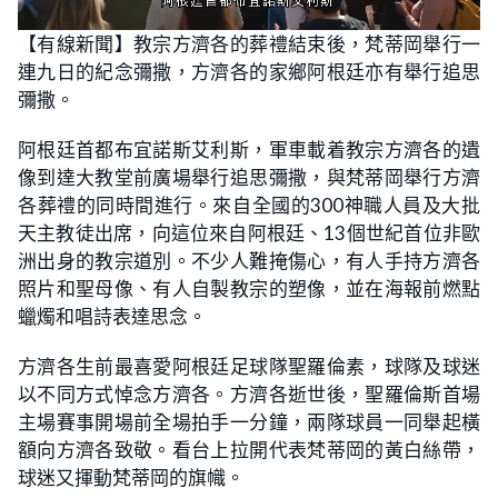
L
U
o
n
【有線新聞】教宗方濟各的葬禮結束後，梵蒂岡舉行一
a
m
d
u
連九日的紀念彌撒，方濟各的家鄉阿根廷亦有舉行追思
e
t
d
e
:
彌撒。
2
4
.
阿根廷首都布宜諾斯艾利斯，軍車載着教宗方濟各的遺
5
5
像到達大教堂前廣場舉行追思彌撒，與梵蒂岡舉行方濟
%
各葬禮的同時間進行。來自全國的300神職人員及大批
天主教徒出席，向這位來自阿根廷、13個世紀首位非歐
洲出身的教宗道別。不少人難掩傷心，有人手持方濟各
照片和聖母像、有人自製教宗的塑像，並在海報前燃點
蠟燭和唱詩表達思念。
方濟各生前最喜愛阿根廷足球隊聖羅倫素，球隊及球迷
以不同方式悼念方濟各。方濟各逝世後，聖羅倫斯首場
主場賽事開場前全場拍手一分鐘，兩隊球員一同舉起橫
額向方濟各致敬。看台上拉開代表梵蒂岡的黃白絲帶，
球迷又揮動梵蒂岡的旗幟。