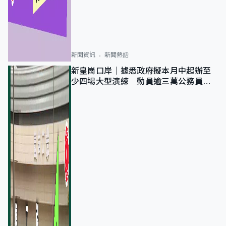
新聞資訊
新聞熱話
新皇崗口岸｜據悉政府擬本月中起辦至
少四場大型演練 動員逾三萬公務員人
次測試