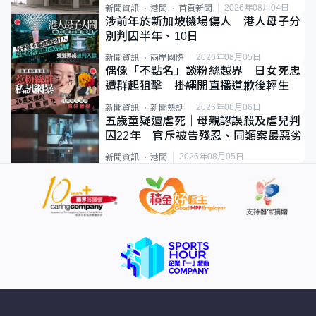
2026年08月04日
新聞資訊
港聞
首頁新聞
涉前年於新加坡機場傷人 港人母子分
別判囚半年、10日
2026年08月05日
新聞資訊
兩岸國際
偶像「不點名」談粉絲越界 日女死忠
遭群起狙擊 掛繩開直播道歉後輕生
2026年08月06日
新聞資訊
新聞熱話
五歲童疑遭虐死｜母親認誤殺及虐兒判
囚22年 官斥被告殘忍、同類案最惡劣
2026年08月05日
新聞資訊
港聞