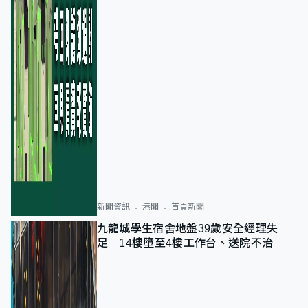
新聞資訊
港聞
首頁新聞
九龍城學生宿舍地盤39歲安全經理失
足 14樓墮至4樓工作台、送院不治