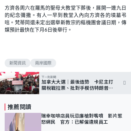
方濟各周六在羅馬的聖母大教堂下葬後，展開一連九日
的紀念彌撒。有人一早到教堂入內向方濟各的墳墓弔
唁。梵蒂岡還未定出選舉新教宗的樞機團會議日期，傳
媒預計最快在下月6日後舉行。
新聞資訊
兩岸國際
下一則新聞
加拿大大選｜最後造勢 卡尼主打
關稅戰拉票、批對手模仿特朗普
民調指自由黨支持度領先
推薦閱讀
瑞幸咖啡店員玩忌廉槍對嘴噴 影片惹
怒網民 官方：已解僱違規員工