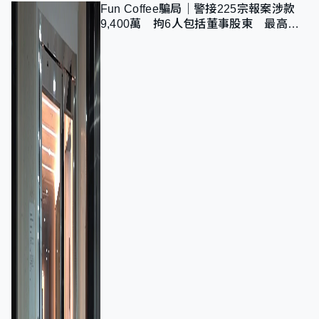
Fun Coffee騙局｜警接225宗報案涉款
9,400萬 拘6人包括董事股東 最高金
額一宗涉近千萬