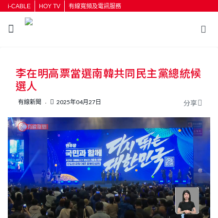
i-CABLE
HOY TV
有線寬頻及電訊服務
返回
李在明高票當選南韓共同民主黨總統候
按輸入鍵開始搜尋
選人
有線新聞
2025年04月27日
分享