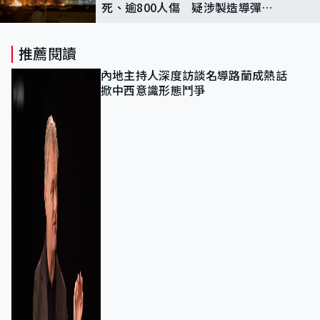
死、逾800人傷 疑涉製造導彈固
體燃料化學品
推薦閱讀
內地主持人深度訪談名導路蘭成熱話
掀中西意識形態鬥爭