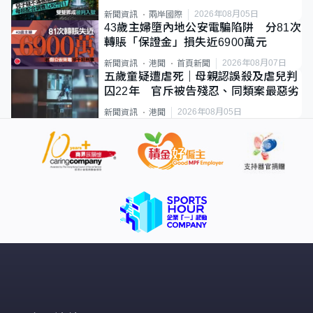
2026年08月05日
新聞資訊
兩岸國際
43歲主婦墮內地公安電騙陷阱 分81次
轉賬「保證金」損失近6900萬元
2026年08月07日
新聞資訊
港聞
首頁新聞
五歲童疑遭虐死｜母親認誤殺及虐兒判
囚22年 官斥被告殘忍、同類案最惡劣
2026年08月05日
新聞資訊
港聞