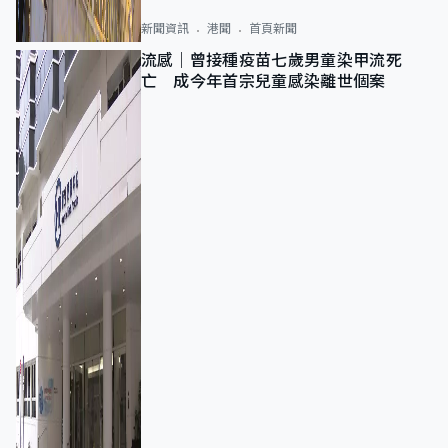
新聞資訊
港聞
首頁新聞
流感｜曾接種疫苗七歲男童染甲流死
亡 成今年首宗兒童感染離世個案