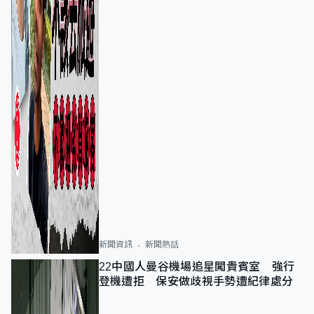
新聞資訊
新聞熱話
22中國人曼谷機場追星闖貴賓室 強行
登機遭拒 保安做歧視手勢遭紀律處分