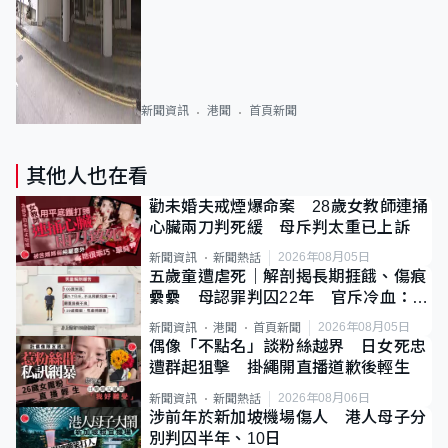
新聞資訊
港聞
首頁新聞
其他人也在看
勸未婚夫戒煙爆命案 28歲女教師連捅
心臟兩刀判死緩 母斥判太重已上訴
2026年08月05日
新聞資訊
新聞熱話
五歲童遭虐死｜解剖揭長期捱餓、傷痕
纍纍 母認罪判囚22年 官斥冷血：同
類案最惡劣
2026年08月05日
新聞資訊
港聞
首頁新聞
偶像「不點名」談粉絲越界 日女死忠
遭群起狙擊 掛繩開直播道歉後輕生
2026年08月06日
新聞資訊
新聞熱話
涉前年於新加坡機場傷人 港人母子分
別判囚半年、10日