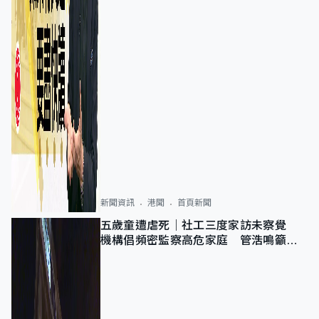
新聞資訊
港聞
首頁新聞
五歲童遭虐死｜社工三度家訪未察覺
機構倡頻密監察高危家庭 管浩鳴籲加
強跨部門協作