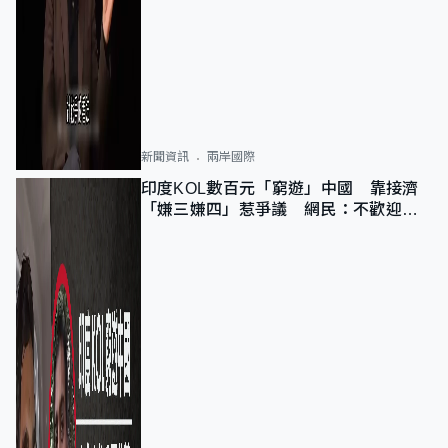
新聞資訊
兩岸國際
印度KOL數百元「窮遊」中國 靠接濟
「嫌三嫌四」惹爭議 網民：不歡迎劣
質旅客