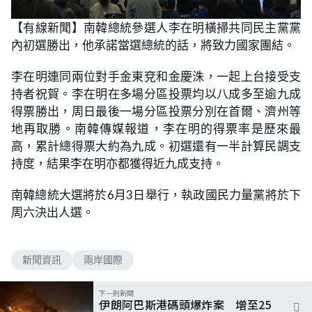
L
U
o
n
【有線新聞】南韓總統參選人李在明橫掃共同民主黨黨
a
m
d
u
內初選勝出，他承諾當選總統的話，將致力國家團結。
e
t
d
e
:
4
李在明連同兩位對手金東兗和金慶洙，一起上台接受支
9
.
持者祝賀。李在明在多場分區投票均以八成多至逾九成
0
9
得票勝出，周日最後一場分區投票分別在首爾、濟州等
%
地再取勝。南韓傳媒報道，李在明的得票率是歷來最
高，累計總得票大約為九成。初選還有一半計算民調支
持度，結果李在明亦都獲得近九成支持。
南韓總統大選將於6月3日舉行，執政國民力量黨將於下
周六決出人選。
新聞資訊
兩岸國際
下一則新聞
伊朗阿巴斯港碼頭爆炸案 增至25