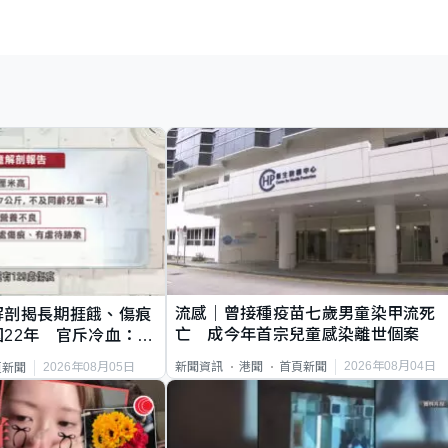
流感｜曾接種疫苗七歲男童染甲流死
解剖揭長期捱餓、傷痕
亡 成今年首宗兒童感染離世個案
22年 官斥冷血：同
2026年08月04日
新聞資訊
港聞
首頁新聞
2026年08月05日
頁新聞