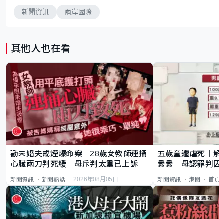
新聞資訊
兩岸國際
其他人也在看
勸未婚夫戒煙爆命案 28歲女教師連捅
五歲童遭虐死｜
心臟兩刀判死緩 母斥判太重已上訴
纍纍 母認罪判囚
類案最惡劣
2026年08月05日
新聞資訊
新聞熱話
新聞資訊
港聞
首