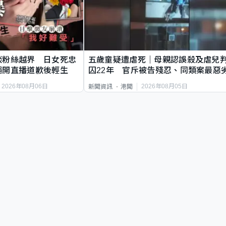
談粉絲越界 日女死忠
五歲童疑遭虐死｜母親認誤殺及虐兒
繩開直播道歉後輕生
囚22年 官斥被告殘忍、同類案最惡
2026年08月06日
2026年08月05日
新聞資訊
港聞