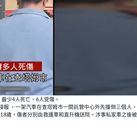
最少4人死亡、6人受傷。
接報 ，一架汽車在查塔姆市一間託管中心外先撞倒三個人
18歲，傷者分別由救護車和直升機送院。涉事私家車之後