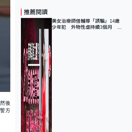
推薦閱讀
美女治療師借輔導「誘騙」14歲
少年犯 外物性虐持續3個月 受
害者母：要保護其他人
，然後
被警方