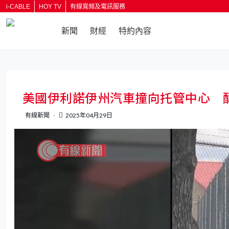
i-CABLE
HOY TV
有線寬頻及電訊服務
新聞
財經
特約內容
返回
美國伊利諾伊州汽車撞向托管中心 
有線新聞
2025年04月29日