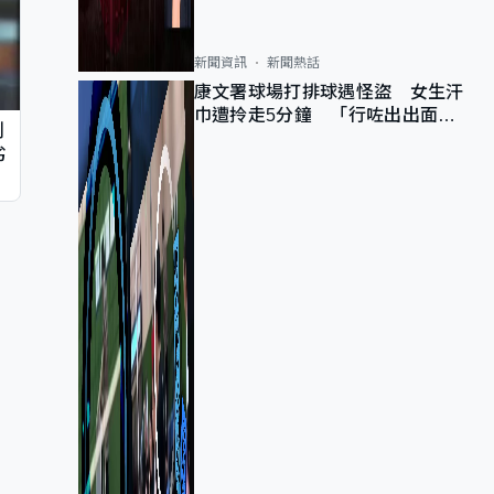
新聞資訊
新聞熱話
康文署球場打排球遇怪盜 女生汗
巾遭拎走5分鐘 「行咗出出面唔
判
知做乜」
劣