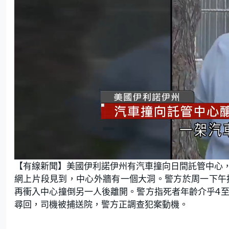
L
U
o
n
【有線新聞】美國伊利諾伊州有汽車撞向日間託管中心，
a
m
d
u
e
t
網上片段見到，中心外牆有一個大洞。警方於周一下午
d
e
:
再衝入中心撞倒另一人後離開。警方指死者年齡介乎4至
7
5
.
尋回，司機被捕送院，警方正調查犯案動機。
0
0
%