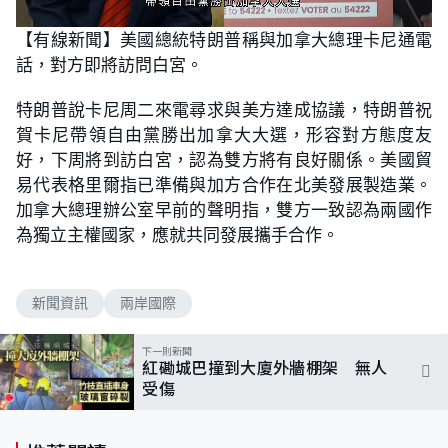
L
U
o
n
【有線新聞】美國總統特朗普稱與加拿大總理卡尼通電
a
m
d
u
話，對方即將訪問白宮。
e
t
d
e
:
7
特朗普說卡尼周二來電尋求與美方達成協議，特朗普祝
3
.
賀卡尼帶領自由黨勝出加拿大大選，形容對方態度友
1
7
好，下周將到訪白宮，認為雙方將有良好關係。美國貿
%
易代表格里爾指已準備與加方合作在北美發展製造業。
加拿大總理辦公室早前的聲明指，雙方一致認為兩國作
為獨立主權國家，應就共同發展攜手合作。
新聞資訊
兩岸國際
下一則新聞
紅磡城巴撞到大廈外牆棚架 無人
受傷