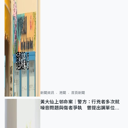
新聞資訊
港聞
首頁新聞
黃大仙上邨命案｜警方：行兇者多次就
噪音問題與傷者爭執 曾提出調單位已
獲批