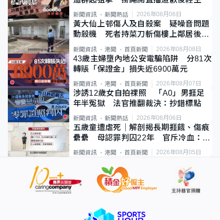
2026年08月06日
新聞資訊
新聞熱話
黃大仙上邨傷人及自殺案 疑噪音問題
動殺機 死者持菜刀斬傷樓上鄰居後墮
斃
2026年08月08日
新聞資訊
港聞
首頁新聞
43歲主婦墮內地公安電騙陷阱 分81次
轉賬「保證金」損失近6900萬元
2026年08月07日
新聞資訊
港聞
首頁新聞
涉誘12歲女自拍祼照 「A0」男捱足
年半冤獄 法官推翻裁決：抄錯標點
2026年08月06日
新聞資訊
新聞熱話
五歲童遭虐死｜解剖揭長期捱餓、傷痕
纍纍 母認罪判囚22年 官斥冷血：同
類案最惡劣
2026年08月05日
新聞資訊
港聞
首頁新聞