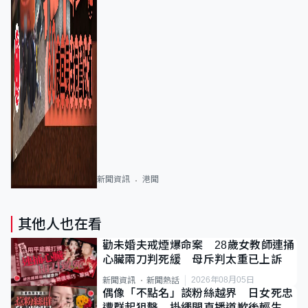
新聞資訊
港聞
其他人也在看
勸未婚夫戒煙爆命案 28歲女教師連捅
心臟兩刀判死緩 母斥判太重已上訴
2026年08月05日
新聞資訊
新聞熱話
偶像「不點名」談粉絲越界 日女死忠
遭群起狙擊 掛繩開直播道歉後輕生