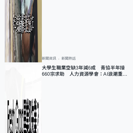
新聞資訊
新聞熱話
大學生職業空缺3年減6成 青協半年接
660宗求助 人力資源學會：AI浪潮重整
職位需求