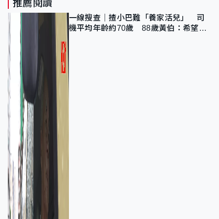
推薦閱讀
一線搜查｜揸小巴難「養家活兒」 司
機平均年齡約70歲 88歲黃伯：希望一
直揸落去