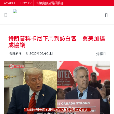
i-CABLE
HOY TV
有線寬頻及電訊服務
返回
特朗普稱卡尼下周到訪白宮 冀美加達
按輸入鍵開始搜尋
成協議
有線新聞
2025年05月01日
分享