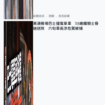
新聞資訊
港聞
首頁新聞
東涌機場巴士撞電單車 58歲鐵騎士昏
迷送院 六旬車長涉危駕被捕