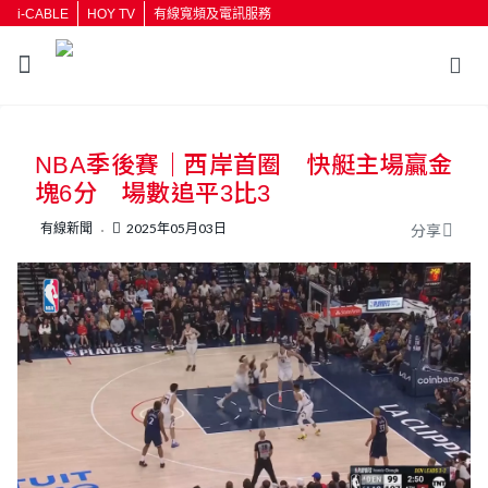
i-CABLE
HOY TV
有線寬頻及電訊服務
返回
NBA季後賽｜西岸首圈 快艇主場贏金
按輸入鍵開始搜尋
塊6分 場數追平3比3
有線新聞
2025年05月03日
分享