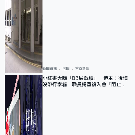
新聞資訊
港聞
首頁新聞
小紅書大曬「BB展戰績」 博主：後悔
沒帶行李箱 職員揭重複入會「阻止唔
到」