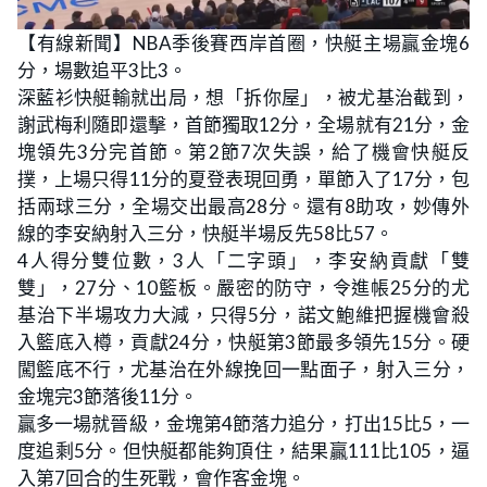
【有線新聞】NBA季後賽西岸首圈，快艇主場贏金塊6
分，場數追平3比3。
深藍衫快艇輸就出局，想「拆你屋」，被尤基治截到，
謝武梅利隨即還擊，首節獨取12分，全場就有21分，金
塊領先3分完首節。第2節7次失誤，給了機會快艇反
撲，上場只得11分的夏登表現回勇，單節入了17分，包
括兩球三分，全場交出最高28分。還有8助攻，妙傳外
線的李安納射入三分，快艇半場反先58比57。
4人得分雙位數，3人「二字頭」，李安納貢獻「雙
雙」，27分、10籃板。嚴密的防守，令進帳25分的尤
基治下半場攻力大減，只得5分，諾文鮑維把握機會殺
入籃底入樽，貢獻24分，快艇第3節最多領先15分。硬
闖籃底不行，尤基治在外線挽回一點面子，射入三分，
金塊完3節落後11分。
贏多一場就晉級，金塊第4節落力追分，打出15比5，一
度追剩5分。但快艇都能夠頂住，結果贏111比105，逼
入第7回合的生死戰，會作客金塊。