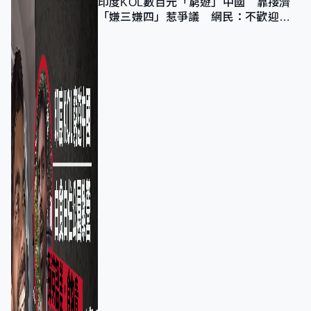
印度KOL數百元「窮遊」中國 靠接濟
「嫌三嫌四」惹爭議 網民：不歡迎劣
質旅客