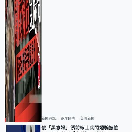
新聞資訊
兩岸國際
首頁新聞
俄「黑寡婦」誘前線士兵閃婚騙撫恤