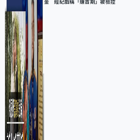
金 經紀戲稱「賺首期」被檢控