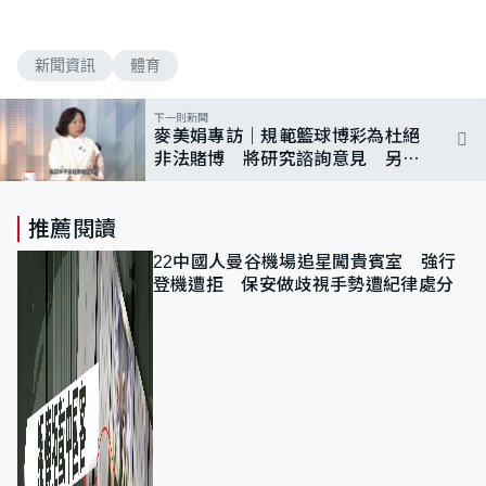
新聞資訊
體育
下一則新聞
麥美娟專訪｜規範籃球博彩為杜絕
非法賭博 將研究諮詢意見 另料
聯廈聯管減管理費
推薦閱讀
22中國人曼谷機場追星闖貴賓室 強行
登機遭拒 保安做歧視手勢遭紀律處分