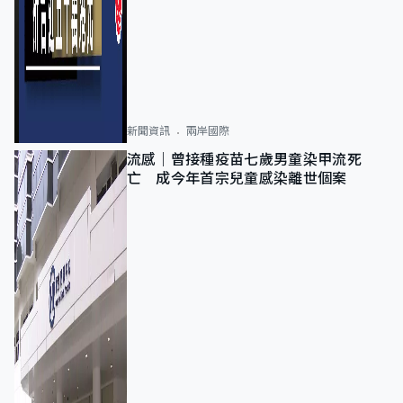
新聞資訊
兩岸國際
流感｜曾接種疫苗七歲男童染甲流死
亡 成今年首宗兒童感染離世個案