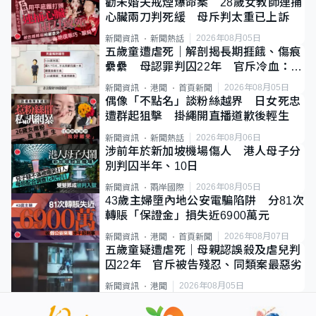
勸未婚夫戒煙爆命案 28歲女教師連捅
心臟兩刀判死緩 母斥判太重已上訴
2026年08月05日
新聞資訊
新聞熱話
五歲童遭虐死｜解剖揭長期捱餓、傷痕
纍纍 母認罪判囚22年 官斥冷血：同
類案最惡劣
2026年08月05日
新聞資訊
港聞
首頁新聞
偶像「不點名」談粉絲越界 日女死忠
遭群起狙擊 掛繩開直播道歉後輕生
2026年08月06日
新聞資訊
新聞熱話
涉前年於新加坡機場傷人 港人母子分
別判囚半年、10日
2026年08月05日
新聞資訊
兩岸國際
43歲主婦墮內地公安電騙陷阱 分81次
轉賬「保證金」損失近6900萬元
2026年08月07日
新聞資訊
港聞
首頁新聞
五歲童疑遭虐死｜母親認誤殺及虐兒判
囚22年 官斥被告殘忍、同類案最惡劣
2026年08月05日
新聞資訊
港聞