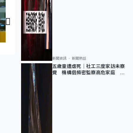
議員同你傾：陳凱欣
議員同你傾：何敬
新聞資訊
新聞熱話
五歲童遭虐死｜社工三度家訪未察
覺 機構倡頻密監察高危家庭 管
浩鳴籲加強跨部門協作