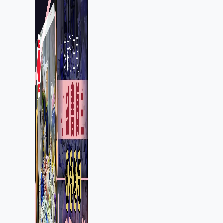
入會「阻止唔到」