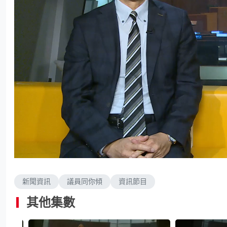
L
U
o
n
a
m
d
u
e
t
d
e
新聞資訊
議員同你傾
資訊節目
:
1
.
8
其他集數
3
%