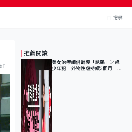
搜尋
推薦閱讀
美女治療師借輔導「誘騙」14歲
享
少年犯 外物性虐持續3個月 受
害者母：要保護其他人