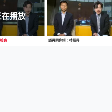
正在播放
姚柏良
議員同你傾：林振昇