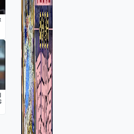
忠
判
劣