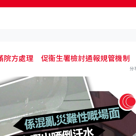
按輸入鍵開始搜尋
滿院方處理 促衞生署檢討通報規管機制
分