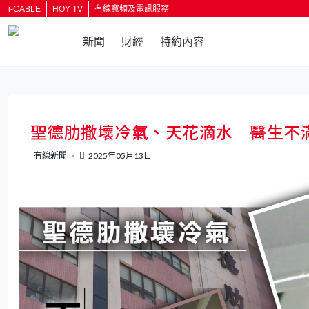
i-CABLE
HOY TV
有線寬頻及電訊服務
新聞
財經
特約內容
返回
聖德肋撒壞冷氣、天花滴水 醫生不
有線新聞
2025年05月13日