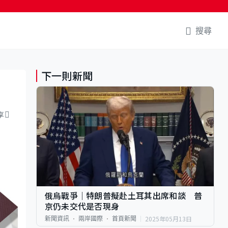
搜尋
下一則新聞
享
俄烏戰爭｜特朗普擬赴土耳其出席和談 普
京仍未交代是否現身
2025年05月13日
新聞資訊
兩岸國際
首頁新聞