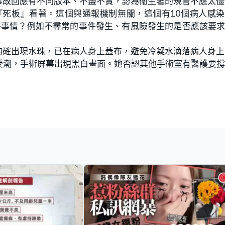
事故回應有不同版本、不盡不實，認為衞生署的規管不應太僵
『死板』看著。這個與通報機制無關，這個有10個病人感
件事情？例如不尋常的事件發生、有風險發生的是否應該要
的確出現水珠，已在病人身上蓋布，避免冷凝水滴落病人身上
受潮，手術屏幕出現黑白畫面。她否認其他手術室有醫護要