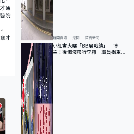
化。
染才通
求醫院
。
撐傘才
新聞資訊
港聞
首頁新聞
小紅書大曬「BB展戰績」 博
主：後悔沒帶行李箱 職員揭重複
入會「阻止唔到」