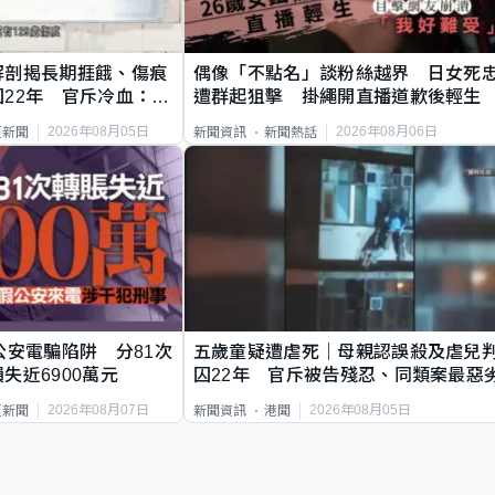
解剖揭長期捱餓、傷痕
偶像「不點名」談粉絲越界 日女死
22年 官斥冷血：同
遭群起狙擊 掛繩開直播道歉後輕生
2026年08月05日
2026年08月06日
頁新聞
新聞資訊
新聞熱話
公安電騙陷阱 分81次
五歲童疑遭虐死｜母親認誤殺及虐兒
失近6900萬元
囚22年 官斥被告殘忍、同類案最惡
2026年08月07日
2026年08月05日
頁新聞
新聞資訊
港聞