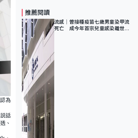
推薦閱讀
流感｜曾接種疫苗七歲男童染甲流
死亡 成今年首宗兒童感染離世個
案
，認為
，説話
濕透、