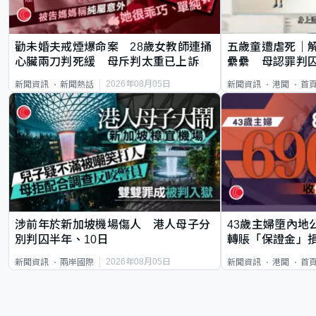
勸未婚夫戒煙爆命案 28歲女教師連捅
五歲童遭虐死｜
心臟兩刀判死緩 母斥判太重已上訴
纍纍 母認罪判囚
類案最惡劣
2026年08月05日
新聞資訊
新聞熱話
新聞資訊
港聞
首
涉前年於新加坡機場傷人 港人母子分
43歲主婦墮內地
別判囚半年、10日
轉賬「保證金」損
2026年08月05日
新聞資訊
兩岸國際
新聞資訊
港聞
首