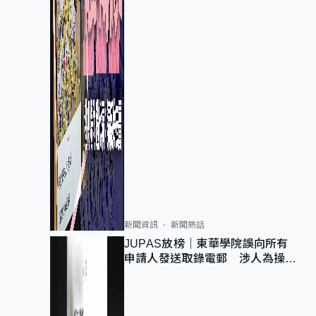
新聞資訊
新聞熱話
JUPAS放榜｜東華學院誤向所有
申請人發送取錄電郵 涉人為操作
疏忽、影響11,139人