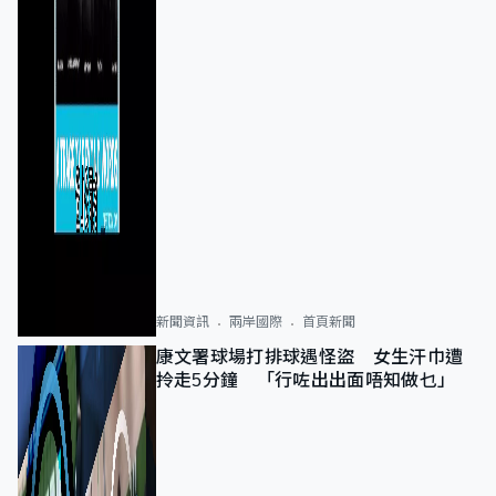
新聞資訊
兩岸國際
首頁新聞
康文署球場打排球遇怪盜 女生汗巾遭
拎走5分鐘 「行咗出出面唔知做乜」