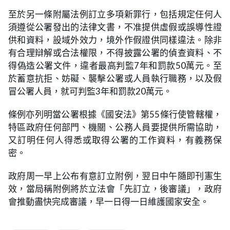
至於另一條附屬法例訂立多項新罪行，包括規定任何人
須遵從公署發出的法律文書，不准提供虛假或誤導性證
供和資料，設域外效力，境外作假證供同樣違法。除非
有合理辯解或合法權限，不得披露公署的偵查資料、不
得偽造公署文件，違者最高判監7年和罰款50萬元。至
於蓄意抗拒、妨礙、襲擊公署或人員執行職務，以及假
冒公署人員，就可判監3年和罰款20萬元。
條例亦列明當公署根據《國安法》第55條行使管轄權，
特區政府任何部門、機關、公務人員要提供所需協助，
又訂明任何人得悉或取得公署的工作資料，有義務保
密。
政府周一早上公布有意訂立附例，翌日中午隨即刊憲生
效，當局稱附例將於立法會「先訂立，後審議」，政府
會推動盡快完成審議，早一日得一日維護國家安全。