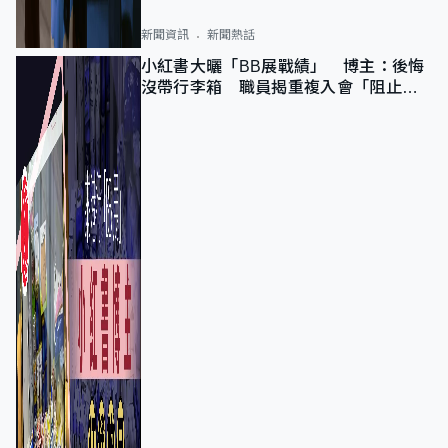
新聞資訊
新聞熱話
小紅書大曬「BB展戰績」 博主：後悔
沒帶行李箱 職員揭重複入會「阻止唔
到」