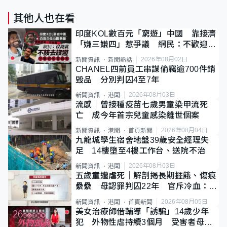
其他人也在看
印度KOL數百元「窮遊」中國 靠接濟
「嫌三嫌四」惹爭議 網民：不歡迎劣
質旅客
2026年08月02日
新聞資訊
新聞熱話
CHANEL四前員工串謀偷竊逾700件銷
毀品 分別判囚4至7年
2026年08月03日
新聞資訊
港聞
流感｜曾接種疫苗七歲男童染甲流死
亡 成今年首宗兒童感染離世個案
2026年08月04日
新聞資訊
港聞
首頁新聞
九龍城學生宿舍地盤39歲安全經理失
足 14樓墮至4樓工作台、送院不治
2026年08月03日
新聞資訊
港聞
五歲童遭虐死｜解剖揭長期捱餓、傷痕
纍纍 母認罪判囚22年 官斥冷血：同
類案最惡劣
2026年08月05日
新聞資訊
港聞
首頁新聞
美女治療師借輔導「誘騙」14歲少年
犯 外物性虐持續3個月 受害者母：