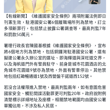
L
U
o
n
【有線新聞】《維護國家安全條例》兩項附屬法例即日
a
m
d
u
刊憲生效，駐港國安公署6個履職場所列為禁地，訂立
e
t
d
e
:
多項新罪行，包括禁止披露公署調查等，最高判監7年
2
1
和罰款50萬元。
.
7
4
署理行政長官陳國基根據《維護國家安全條例》，宣布
%
將6個地方列為禁地，包括銅鑼灣駐港國安公署，還有
擬建公署永久辦公室的選址、即海輝道與深旺道交界，
以及海帆道門外有警員駐守、前身是城市花園酒店的北
角城市花園道9號亦為禁地，外面有警車停泊。其他禁
地包括紅磡暢通道1號及西營盤干諾道西152號。
若沒合法權限進入禁地，最高判監兩年，如有意圖危害
國家安全、觸犯間諜活動罪更可判監20年。政府說附例
清楚標示詳細地址及座標，相關禁地範圍均由國安公署
單獨佔用，不涉及私人民居。