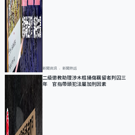
新聞資訊
新聞熱話
二級懲教助理涉木棍捅傷羈留者判囚三
年 官指帶頭犯法屬加刑因素