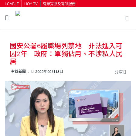
i-CABLE
HOY TV
有線寬頻及電訊服務
返回
國安公署6履職場列禁地 非法進入可
按輸入鍵開始搜尋
囚2年 政府：單獨佔用、不涉私人民
居
有線新聞
2025年05月13日
分享