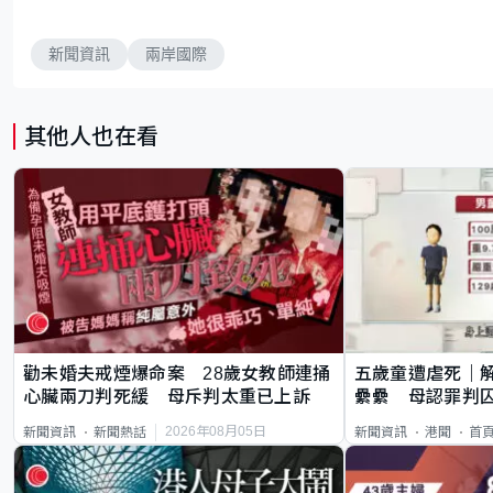
新聞資訊
兩岸國際
其他人也在看
勸未婚夫戒煙爆命案 28歲女教師連捅
五歲童遭虐死｜
心臟兩刀判死緩 母斥判太重已上訴
纍纍 母認罪判囚
類案最惡劣
2026年08月05日
新聞資訊
新聞熱話
新聞資訊
港聞
首