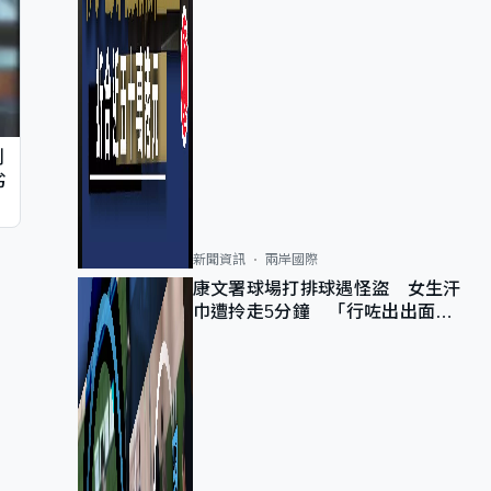
判
劣
新聞資訊
兩岸國際
康文署球場打排球遇怪盜 女生汗
巾遭拎走5分鐘 「行咗出出面唔
知做乜」