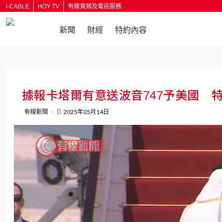
i-CABLE
HOY TV
有線寬頻及電訊服務
新聞
財經
特約內容
返回
據報卡塔爾有意送波音747予美國 
有線新聞
2025年05月14日