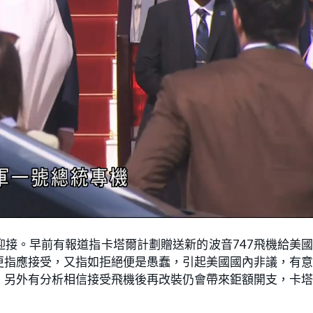
。
接。早前有報道指卡塔爾計劃贈送新的波音747飛機給美
更指應接受，又指如拒絕便是愚蠢，引起美國國內非議，有
，另外有分析相信接受飛機後再改裝仍會帶來鉅額開支，卡