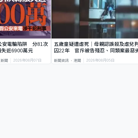
公安電騙陷阱 分81次
五歲童疑遭虐死｜母親認誤殺及虐兒
失近6900萬元
囚22年 官斥被告殘忍、同類案最惡
2026年08月07日
2026年08月05日
頁新聞
新聞資訊
港聞