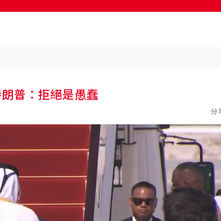
按輸入鍵開始搜尋
特朗普：拒絕是愚蠢
分