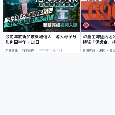
涉前年於新加坡機場傷人 港人母子分
43歲主婦墮內地
別判囚半年、10日
轉賬「保證金」損
2026年08月05日
新聞資訊
兩岸國際
新聞資訊
港聞
首