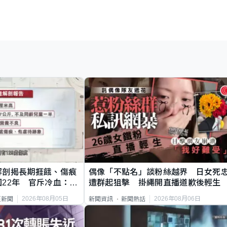
解剖揭長期捱餓、傷痕
偶像「不點名」談粉絲越界 日女死
22年 官斥冷血：同
遭群起狙擊 掛繩開直播道歉後輕生
2026年08月05日
2026年08月06日
頁新聞
新聞資訊
新聞熱話