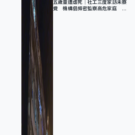
五歲童遭虐死｜社工三度家訪未察
覺 機構倡頻密監察高危家庭 管
浩鳴籲加強跨部門協作