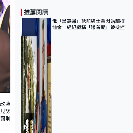
推薦閱讀
俄「黑寡婦」誘前線士兵閃婚騙撫
恤金 經紀戲稱「賺首期」被檢控
國改裝
意見認
塔爾則