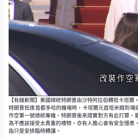
L
U
o
n
【有線新聞】美國總統特朗普由沙特阿拉伯轉抵卡塔爾
a
m
d
u
e
t
特朗普抵達首都多哈的機場時，卡塔爾元首塔米姆到場迎
d
e
:
作空軍一號總統專機，特朗普後來證實對方有此打算，
7
3
.
為不應該接受太貴重的禮物，亦有人擔心會有安全隱患
1
7
指只是安排臨時轉讓。
%