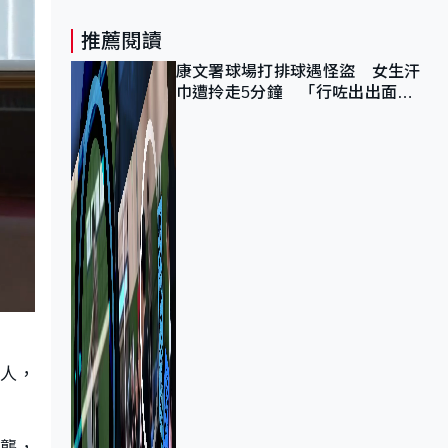
推薦閱讀
康文署球場打排球遇怪盜 女生汗
巾遭拎走5分鐘 「行咗出出面唔
知做乜」
持人，
遇襲，