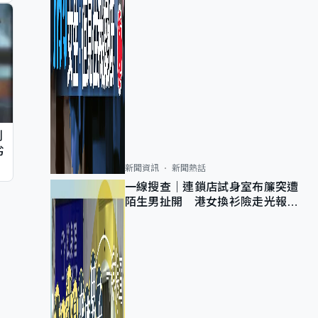
判
劣
新聞資訊
新聞熱話
一線搜查｜連鎖店試身室布簾突遭
陌生男扯開 港女換衫險走光報
警 全港分店急換實體門