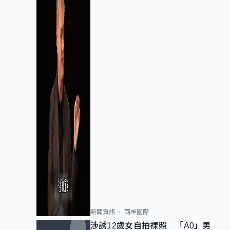
新聞資訊
兩岸國際
涉誘12歲女自拍祼照 「A0」男