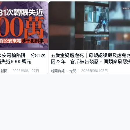
公安電騙陷阱 分81次
五歲童疑遭虐死｜母親認誤殺及虐兒
失近6900萬元
囚22年 官斥被告殘忍、同類案最惡
2026年08月07日
2026年08月05日
頁新聞
新聞資訊
港聞