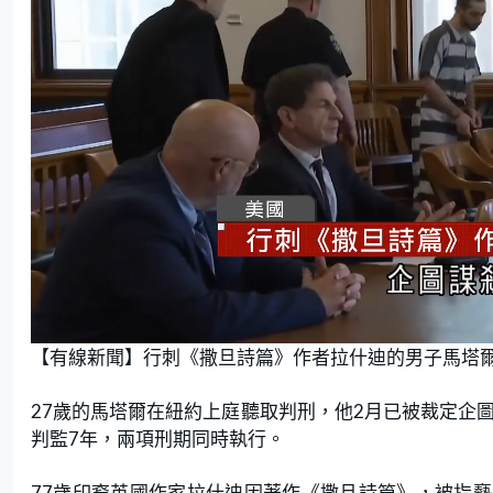
L
U
o
n
【有線新聞】行刺《撒旦詩篇》作者拉什迪的男子馬塔爾
a
m
d
u
e
t
d
e
:
27歲的馬塔爾在紐約上庭聽取判刑，他2月已被裁定企
8
0
.
判監7年，兩項刑期同時執行。
0
0
%
77歲印裔英國作家拉什迪因著作《撒旦詩篇》，被指褻