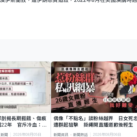
解剖揭長期捱餓、傷痕
偶像「不點名」談粉絲越界 日女死
22年 官斥冷血：同
遭群起狙擊 掛繩開直播道歉後輕生
2026年08月05日
2026年08月06日
頁新聞
新聞資訊
新聞熱話