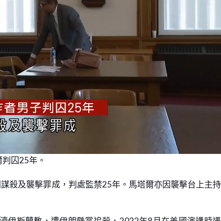
判囚25年。
圖謀殺及襲擊罪成，判處監禁25年。馬塔爾亦因襲擊台上主
瀆伊斯蘭教，遭伊朗懸賞追殺，2022年8月在美國演講時