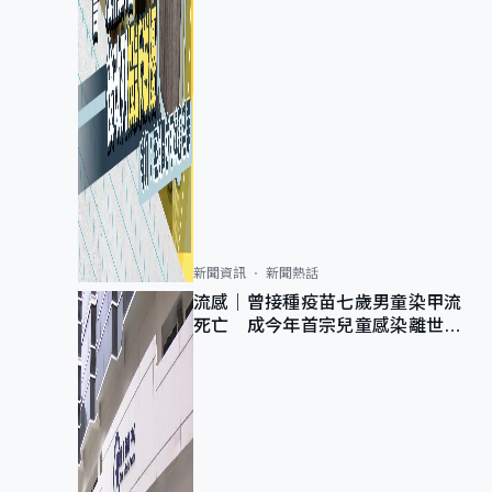
新聞資訊
新聞熱話
流感｜曾接種疫苗七歲男童染甲流
死亡 成今年首宗兒童感染離世個
案