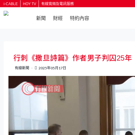
i-CABLE
HOY TV
有線寬頻及電訊服務
新聞
財經
特約內容
返回
行刺《撒旦詩篇》作者男子判囚25年
有線新聞
2025年05月17日