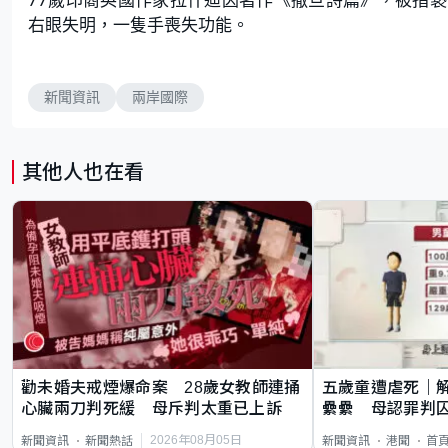
右眼失明，一隻手喪失功能。
新聞資訊
兩岸國際
其他人也在看
勸未婚夫戒煙爆命案 28歲女教師連捅
五歲童遭虐死｜
心臟兩刀判死緩 母斥判太重已上訴
纍纍 母認罪判囚
類案最惡劣
2026年08月05日
新聞資訊
新聞熱話
新聞資訊
港聞
首