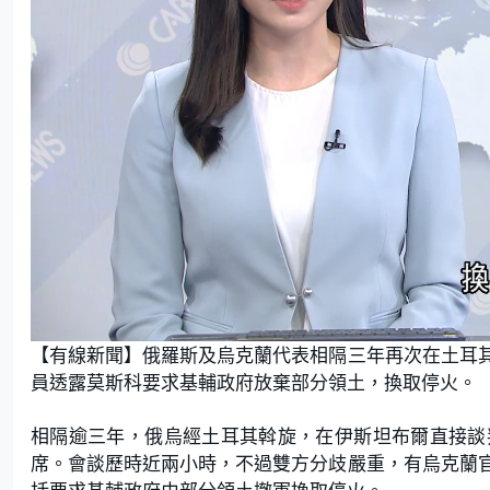
L
U
o
n
【有線新聞】俄羅斯及烏克蘭代表相隔三年再次在土耳
a
m
d
u
e
t
員透露莫斯科要求基輔政府放棄部分領土，換取停火。
d
e
:
1
9
.
相隔逾三年，俄烏經土耳其斡旋，在伊斯坦布爾直接談
4
2
席。會談歷時近兩小時，不過雙方分歧嚴重，有烏克蘭
%