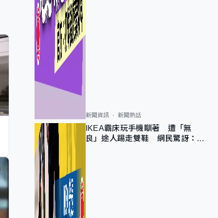
新聞資訊
新聞熱話
IKEA霸床玩手機瞓著 遭「無
良」途人踢走雙鞋 網民驚訝：冇
著襪咁盡！？