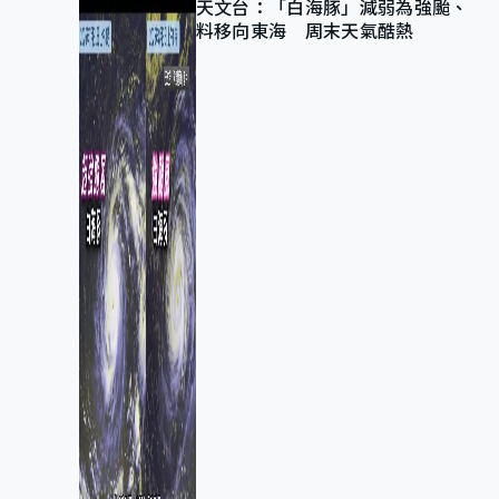
天文台：「白海豚」減弱為強颱、
料移向東海 周末天氣酷熱