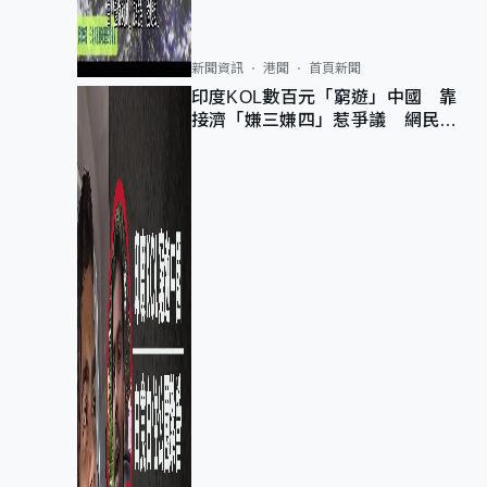
新聞資訊
港聞
首頁新聞
印度KOL數百元「窮遊」中國 靠
接濟「嫌三嫌四」惹爭議 網民：
不歡迎劣質旅客