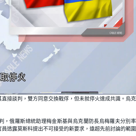
其直接談判，雙方同意交換戰俘，但未就停火達成共識。烏
判，俄羅斯總統助理梅金斯基與烏克蘭防長烏梅羅夫分別率
官員透露莫斯科提出不可接受的新要求，遠超先前討論的範