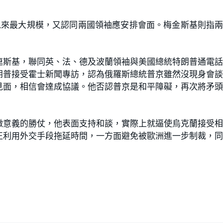
以來最大規模，又認同兩國領袖應安排會面。梅金斯基則指
連斯基，聯同英、法、德及波蘭領袖與美國總統特朗普通電
朗普接受霍士新聞專訪，認為俄羅斯總統普京雖然沒現身會
見面，相信會達成協議。他否認普京是和平障礙，再次將矛
徵意義的勝仗，他表面支持和談，實際上就逼使烏克蘭接受
正利用外交手段拖延時間，一方面避免被歐洲進一步制裁，