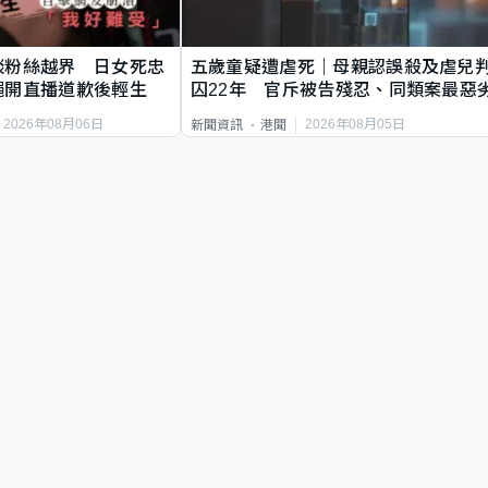
談粉絲越界 日女死忠
五歲童疑遭虐死｜母親認誤殺及虐兒
繩開直播道歉後輕生
囚22年 官斥被告殘忍、同類案最惡
2026年08月06日
2026年08月05日
新聞資訊
港聞