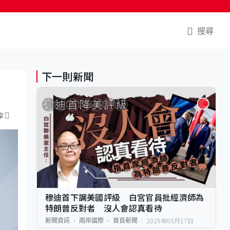
搜尋
下一則新聞
享
穆迪首下調美國評級 白宮官員批經濟師為
特朗普反對者 沒人會認真看待
2025年05月17日
新聞資訊
兩岸國際
首頁新聞