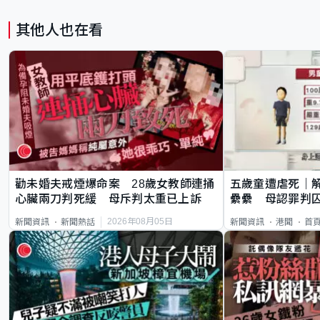
其他人也在看
勸未婚夫戒煙爆命案 28歲女教師連捅
五歲童遭虐死｜
心臟兩刀判死緩 母斥判太重已上訴
纍纍 母認罪判囚
類案最惡劣
2026年08月05日
新聞資訊
新聞熱話
新聞資訊
港聞
首