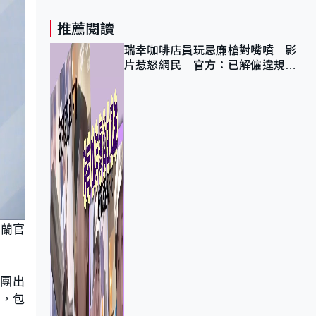
推薦閱讀
瑞幸咖啡店員玩忌廉槍對嘴噴 影
片惹怒網民 官方：已解僱違規員
工
克蘭官
團出
圍，包