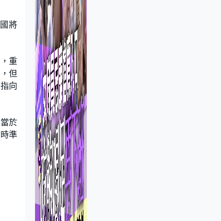
兩國將
話，重
談，但
頭指向
相當於
同時準