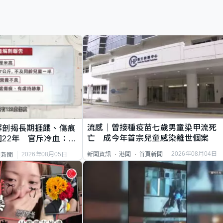
流感｜曾接種疫苗七歲男童染甲流死
解剖揭長期捱餓、傷痕
亡 成今年首宗兒童感染離世個案
22年 官斥冷血：同
2026年08月04日
新聞資訊
港聞
首頁新聞
2026年08月05日
頁新聞