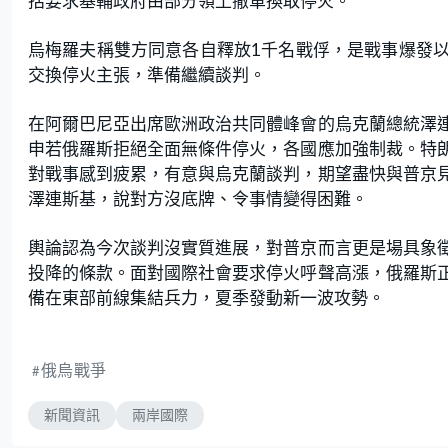
括要求基輔政府由部分領土撤軍換取停火。
烏梅羅夫稱雙方同意各自釋放1千名戰俘，是戰事爆發
交換停火主張，準備繼續談判。
在阿爾巴尼亞出席歐洲政治共同體峰會的烏克蘭總統澤
申若俄羅斯拒絕全面無條件停火，各國應加強制裁。特
對戰事感到疲累，有意與烏克蘭談判，期望盡快與普京
澤連斯基，說對方沒底牌、令事情變得困難。
輿論認為今次談判沒實質進展，對普京而言更是場具象
投降的條款。面對國際社會要求停火呼聲高漲，俄羅斯
備在東部前線集結兵力，夏季發動新一波攻勢。
俄烏戰爭
新聞資訊
兩岸國際