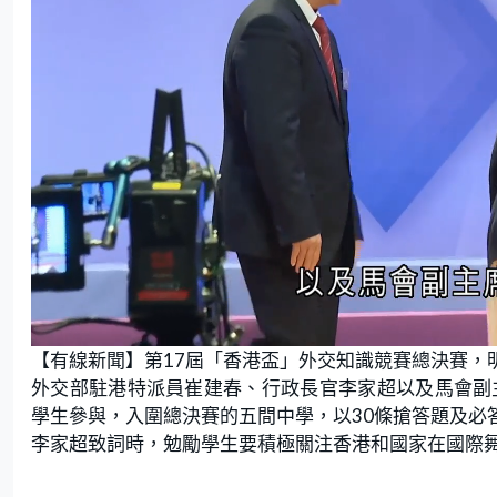
L
U
o
n
【有線新聞】第17屆「香港盃」外交知識競賽總決賽，
a
m
d
u
e
t
外交部駐港特派員崔建春、行政長官李家超以及馬會副主
d
e
:
學生參與，入圍總決賽的五間中學，以30條搶答題及必
7
1
.
李家超致詞時，勉勵學生要積極關注香港和國家在國際
0
5
%