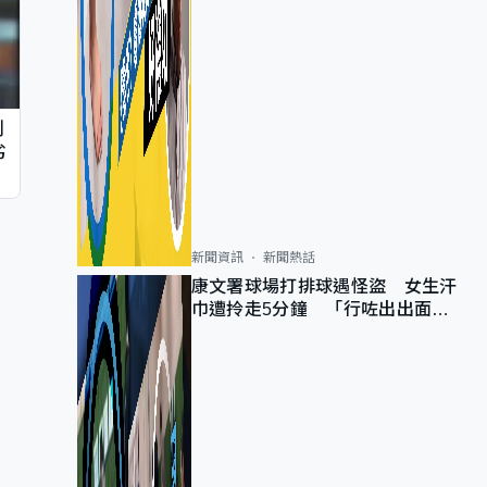
判
劣
新聞資訊
新聞熱話
康文署球場打排球遇怪盜 女生汗
巾遭拎走5分鐘 「行咗出出面唔
知做乜」