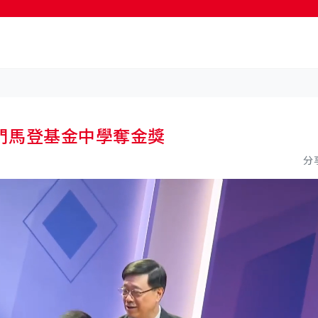
按輸入鍵開始搜尋
門馬登基金中學奪金獎
分