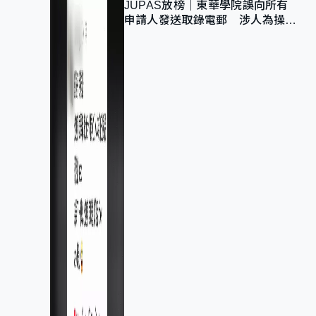
JUPAS放榜｜東華學院誤向所有
申請人發送取錄電郵 涉人為操作
疏忽、影響11,139人