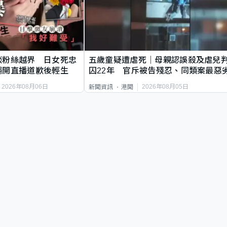
談粉絲越界 日女死忠
五歲童疑遭虐死｜母親認誤殺及虐兒
繩開直播道歉後輕生
囚22年 官斥被告殘忍、同類案最惡
2026年08月06日
2026年08月05日
新聞資訊
港聞