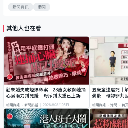
新聞資訊
港聞
其他人也在看
勸未婚夫戒煙爆命案 28歲女教師連捅
五歲童遭虐死｜
心臟兩刀判死緩 母斥判太重已上訴
纍纍 母認罪判囚
類案最惡劣
2026年08月05日
新聞資訊
新聞熱話
新聞資訊
港聞
首