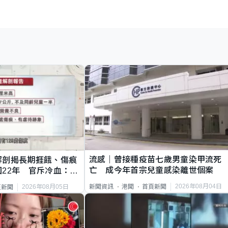
流感｜曾接種疫苗七歲男童染甲流死
解剖揭長期捱餓、傷痕
亡 成今年首宗兒童感染離世個案
22年 官斥冷血：同
2026年08月04日
新聞資訊
港聞
首頁新聞
2026年08月05日
頁新聞