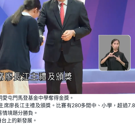
明愛屯門馬登基金中學奪得金獎。
席廖長江主禮及頒獎。比賽有280多間中、小學，超過7.
答情境題分勝負。
舞台上的新發展。