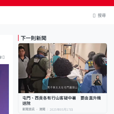
搜尋
下一則新聞
享
屯門、西貢各有行山客疑中暑 要由直升機
送院
2025年05月17日
新聞資訊
港聞