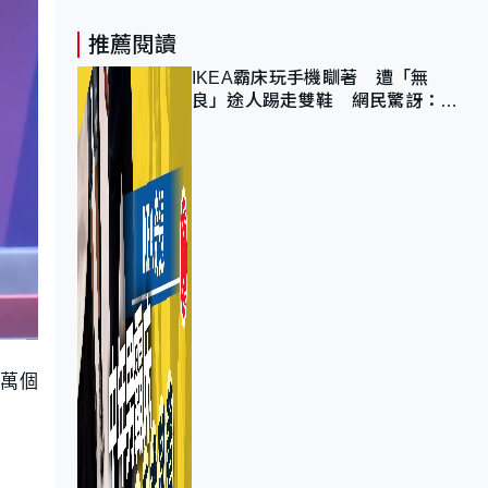
推薦閱讀
IKEA霸床玩手機瞓著 遭「無
良」途人踢走雙鞋 網民驚訝：冇
著襪咁盡！？
8萬個