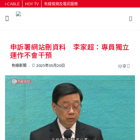
i-CABLE
HOY TV
有線寬頻及電訊服務
返回
申訴署網站刪資料 李家超：專員獨立
按輸入鍵開始搜尋
運作不會干預
有線新聞
2025年05月20日
分享