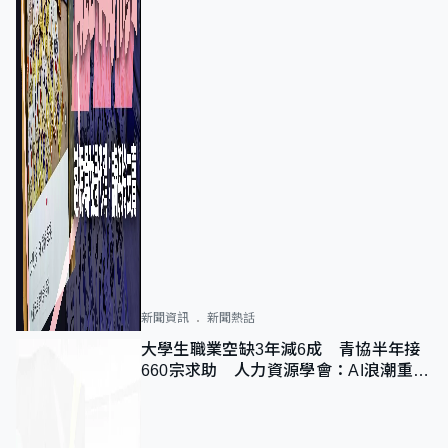
新聞資訊
新聞熱話
大學生職業空缺3年減6成 青協半年接
660宗求助 人力資源學會：AI浪潮重整
職位需求