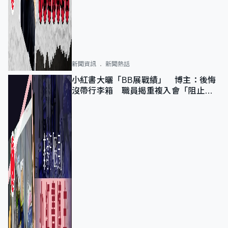
新聞資訊
新聞熱話
小紅書大曬「BB展戰績」 博主：後悔
沒帶行李箱 職員揭重複入會「阻止唔
到」