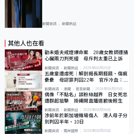
新聞資訊
新聞熱話
其他人也在看
勸未婚夫戒煙爆命案 28歲女教師連捅
心臟兩刀判死緩 母斥判太重已上訴
2026年08月05日
新聞資訊
新聞熱話
五歲童遭虐死｜解剖揭長期捱餓、傷痕
纍纍 母認罪判囚22年 官斥冷血：同
類案最惡劣
2026年08月05日
新聞資訊
港聞
首頁新聞
偶像「不點名」談粉絲越界 日女死忠
遭群起狙擊 掛繩開直播道歉後輕生
2026年08月06日
新聞資訊
新聞熱話
涉前年於新加坡機場傷人 港人母子分
別判囚半年、10日
2026年08月05日
新聞資訊
兩岸國際