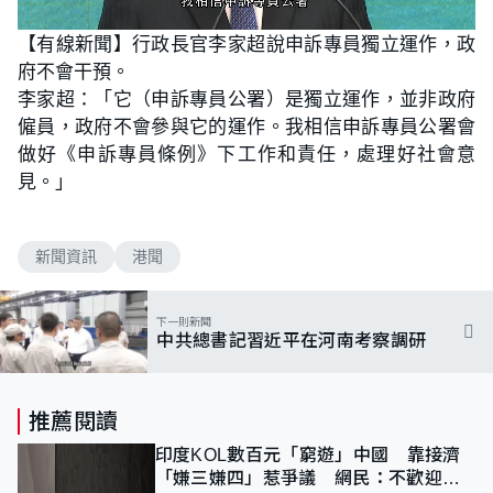
L
U
o
n
【有線新聞】行政長官李家超說申訴專員獨立運作，政
a
m
d
u
府不會干預。
e
t
d
e
:
李家超：「它（申訴專員公署）是獨立運作，並非政府
1
0
僱員，政府不會參與它的運作。我相信申訴專員公署會
0
.
做好《申訴專員條例》下工作和責任，處理好社會意
0
0
見。」
%
新聞資訊
港聞
下一則新聞
中共總書記習近平在河南考察調研
推薦閱讀
印度KOL數百元「窮遊」中國 靠接濟
「嫌三嫌四」惹爭議 網民：不歡迎劣