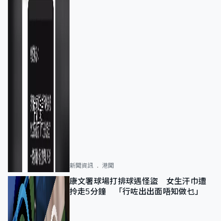
新聞資訊
港聞
康文署球場打排球遇怪盜 女生汗巾遭
拎走5分鐘 「行咗出出面唔知做乜」