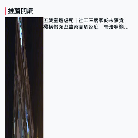
推薦閱讀
五歲童遭虐死｜社工三度家訪未察覺
機構倡頻密監察高危家庭 管浩鳴籲加
強跨部門協作