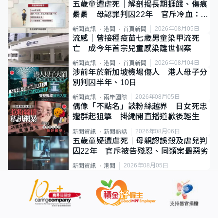
五歲童遭虐死｜解剖揭長期捱餓、傷痕
纍纍 母認罪判囚22年 官斥冷血：同
類案最惡劣
2026年08月05日
新聞資訊
港聞
首頁新聞
流感｜曾接種疫苗七歲男童染甲流死
亡 成今年首宗兒童感染離世個案
2026年08月04日
新聞資訊
港聞
首頁新聞
涉前年於新加坡機場傷人 港人母子分
別判囚半年、10日
2026年08月05日
新聞資訊
兩岸國際
偶像「不點名」談粉絲越界 日女死忠
遭群起狙擊 掛繩開直播道歉後輕生
2026年08月06日
新聞資訊
新聞熱話
五歲童疑遭虐死｜母親認誤殺及虐兒判
囚22年 官斥被告殘忍、同類案最惡劣
2026年08月05日
新聞資訊
港聞