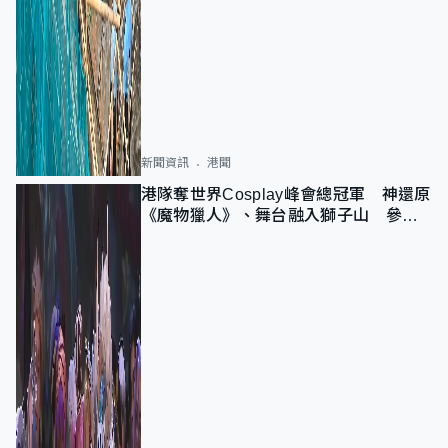
新聞資訊
港聞
港隊奪世界Cosplay峰會總冠軍 神還原
《魔物獵人》、舞台融入獅子山 參賽
者：讓大家認識香港