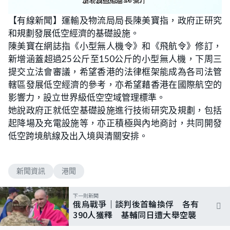
L
U
o
n
【有線新聞】運輸及物流局局長陳美寶指，政府正研究
a
m
d
u
和規劃發展低空經濟的基礎設施。
e
t
d
e
:
陳美寶在網誌指《小型無人機令》和《飛航令》修訂，
5
4
新增涵蓋超過25公斤至150公斤的小型無人機，下周三
.
5
提交立法會審議，希望香港的法律框架能成為各司法管
5
%
轄區發展低空經濟的參考，亦希望藉香港在國際航空的
影響力，設立世界級低空空域管理標準。
她說政府正就低空基礎設施進行技術研究及規劃，包括
起降場及充電設施等，亦正積極與內地商討，共同開發
低空跨境航線及出入境與清關安排。
新聞資訊
港聞
下一則新聞
俄烏戰爭｜談判後首輪換俘 各有
390人獲釋 基輔同日遭大舉空襲