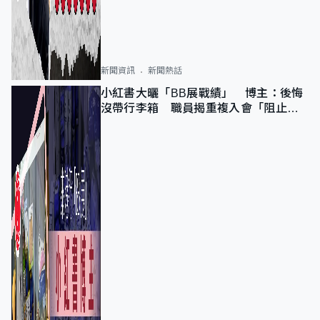
新聞資訊
新聞熱話
小紅書大曬「BB展戰績」 博主：後悔
沒帶行李箱 職員揭重複入會「阻止唔
到」