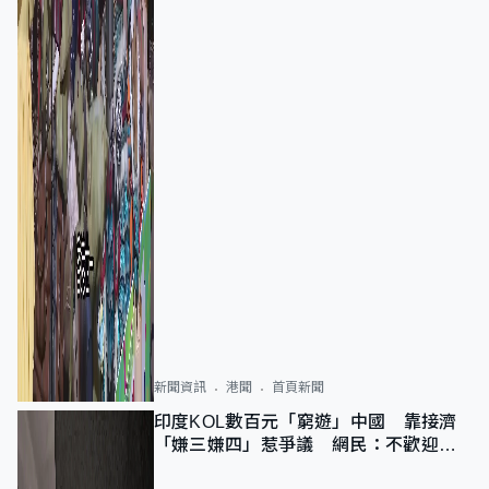
新聞資訊
港聞
首頁新聞
印度KOL數百元「窮遊」中國 靠接濟
「嫌三嫌四」惹爭議 網民：不歡迎劣
質旅客