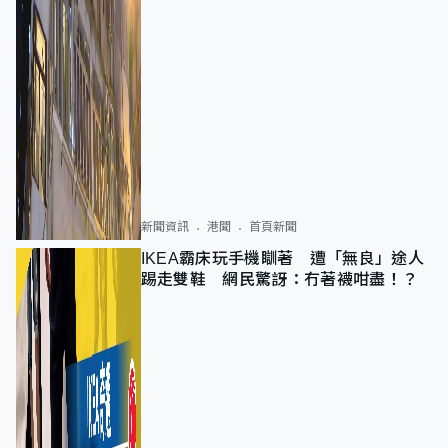
新聞資訊
港聞
首頁新聞
IKEA霸床玩手機瞓著 遭「無良」途人
踢走雙鞋 網民驚訝：冇著襪咁盡！？