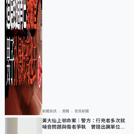
新聞資訊
港聞
首頁新聞
黃大仙上邨命案｜警方：行兇者多次就
噪音問題與傷者爭執 曾提出調單位已
獲批