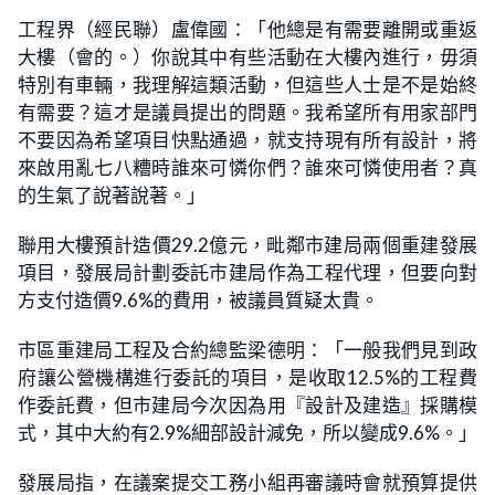
工程界（經民聯）盧偉國：「他總是有需要離開或重返
大樓（會的。）你說其中有些活動在大樓內進行，毋須
特別有車輛，我理解這類活動，但這些人士是不是始終
有需要？這才是議員提出的問題。我希望所有用家部門
不要因為希望項目快點通過，就支持現有所有設計，將
來啟用亂七八糟時誰來可憐你們？誰來可憐使用者？真
的生氣了說著說著。」
聯用大樓預計造價29.2億元，毗鄰市建局兩個重建發展
項目，發展局計劃委託市建局作為工程代理，但要向對
方支付造價9.6%的費用，被議員質疑太貴。
市區重建局工程及合約總監梁德明：「一般我們見到政
府讓公營機構進行委託的項目，是收取12.5%的工程費
作委託費，但市建局今次因為用『設計及建造』採購模
式，其中大約有2.9%細部設計減免，所以變成9.6%。」
發展局指，在議案提交工務小組再審議時會就預算提供