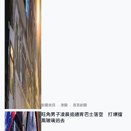
新聞資訊
港聞
首頁新聞
旺角男子凌晨追通宵巴士落空 打爆擋
風玻璃逃去