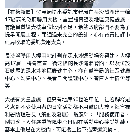
L
U
o
n
【有線新聞】發展局提出委託市建局在長沙灣興建一幢
a
m
d
u
17層高的政府聯用大樓，重置體育館及地區康健設施。
e
t
d
e
:
有議員質疑大樓車位比例不足，希望政府部門不要為了
1
7
提早開展工程，而通過未完善的設計，亦有議員批評市
.
0
建局收取的委託費用太貴。
9
%
長沙灣聯用大樓用地計劃在深水埗運動場旁興建，大樓
高17層，將會重置一街之隔的長沙灣體育館，以及位於
石峽尾的深水埗地區康健中心，亦有醫管局的社區健康
中心、幼兒中心、長者日間護理中心、智障人士宿舍等
等。
大樓有大量設施，但只有地庫60個泊車位，社署解釋是
考慮到不少使用者的日常活動都不用離開大樓。社會福
利署助理署長（策劃及發展） 翁應輝：「服務使用者，
例如晚上入住嚴重智障中心日間在活動中心接受訓練，
基本上他是在大樓內，可能樓上樓下或旁邊流動。」