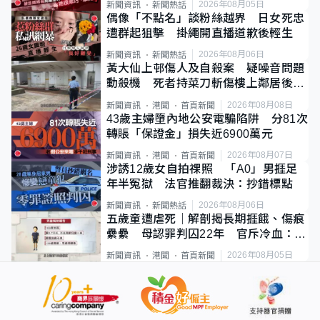
2026年08月05日
新聞資訊
新聞熱話
偶像「不點名」談粉絲越界 日女死忠
遭群起狙擊 掛繩開直播道歉後輕生
2026年08月06日
新聞資訊
新聞熱話
黃大仙上邨傷人及自殺案 疑噪音問題
動殺機 死者持菜刀斬傷樓上鄰居後墮
斃
2026年08月08日
新聞資訊
港聞
首頁新聞
43歲主婦墮內地公安電騙陷阱 分81次
轉賬「保證金」損失近6900萬元
2026年08月07日
新聞資訊
港聞
首頁新聞
涉誘12歲女自拍祼照 「A0」男捱足
年半冤獄 法官推翻裁決：抄錯標點
2026年08月06日
新聞資訊
新聞熱話
五歲童遭虐死｜解剖揭長期捱餓、傷痕
纍纍 母認罪判囚22年 官斥冷血：同
類案最惡劣
2026年08月05日
新聞資訊
港聞
首頁新聞