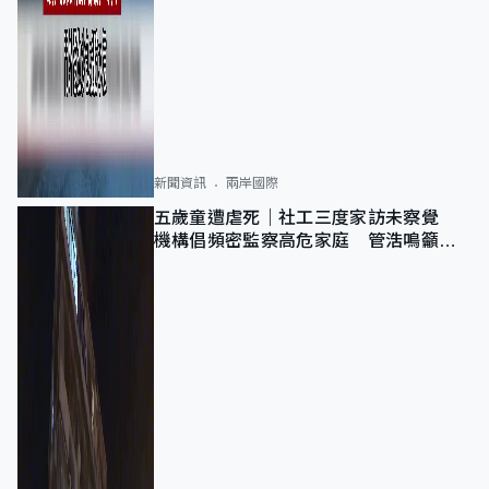
新聞資訊
兩岸國際
五歲童遭虐死｜社工三度家訪未察覺
機構倡頻密監察高危家庭 管浩鳴籲加
強跨部門協作