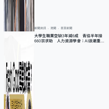
新聞資訊
港聞
首頁新聞
大學生職業空缺3年減6成 青協半年接
660宗求助 人力資源學會：AI浪潮重整
職位需求