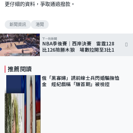
更仔細的資料，爭取通過撥款。
新聞資訊
港聞
下一則新聞
NBA季後賽｜西岸決賽 雷霆128
比126險勝木狼 場數拉開至3比1
推薦閱讀
俄「黑寡婦」誘前線士兵閃婚騙撫恤
金 經紀戲稱「賺首期」被檢控