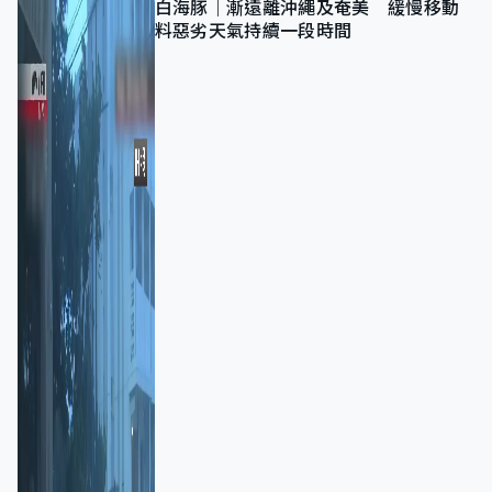
白海豚｜漸遠離沖繩及奄美 緩慢移動
料惡劣天氣持續一段時間