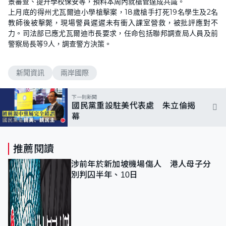
景審查、提升學校保安等，預料本周內就槍管達成共識。
上月底的得州尤瓦爾迪小學槍擊案，18歲槍手打死19名學生及2名
教師後被擊斃，現場警員遲遲未有衝入課室營救，被批評應對不
力。司法部已應尤瓦爾迪市長要求，任命包括聯邦調查局人員及前
警察局長等9人，調查警方決策。
新聞資訊
兩岸國際
下一則新聞
國民黨重設駐美代表處 朱立倫揭
幕
推薦閱讀
涉前年於新加坡機場傷人 港人母子分
別判囚半年、10日