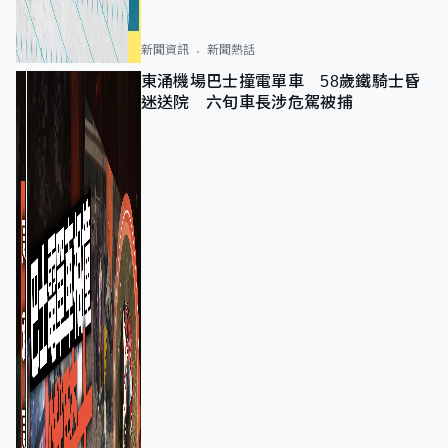
新聞資訊
新聞熱話
東涌機場巴士撞電單車 58歲鐵騎士昏
迷送院 六旬車長涉危駕被捕