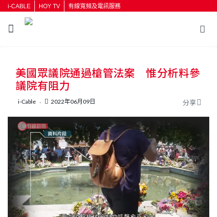
i-CABLE
HOY TV
有線寬頻及電訊服務
美國眾議院通過槍管法案 惟分析料參
議院有阻力
i-Cable
2022年06月09日
分享