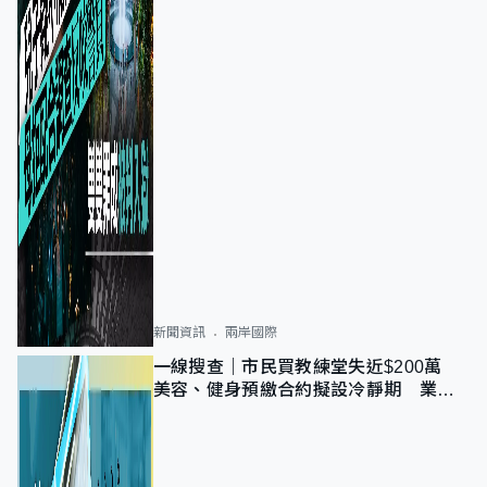
新聞資訊
兩岸國際
一線搜查｜市民買教練堂失近$200萬
美容、健身預繳合約擬設冷靜期 業界
憂退款計法對商戶不公