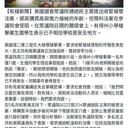
L
U
o
n
【有線新聞】美國國會眾議院通過民主黨提出收緊槍管
a
m
d
u
法案，提高購買高殺傷力槍械的年齡，但預料法案在參
e
t
d
e
:
議院會受阻。在眾議院召開的聽證會上，有得州小學槍
3
3
擊案生還學生表示已不相信學校是安全地方。
.
1
8
美國接二連三發生大規模槍擊案，要求收緊槍械管制的呼聲愈來愈
%
大，民主共和兩黨議員正加強協商，嘗試收窄分歧。
眾議院周三召開聽證會，期間播放片段，由得州小學槍擊案一名年
僅11歲、生還的學生憶述事發經過。她說：「(槍手)向老師開槍並向
她說『晚安』，朝她頭部開槍，他向我旁邊的朋友開槍，我以為他
會回到課室，所以我用同學的血塗在自己身上。」她又指覺得學校
已不再安全，同類事件會再發生。
亦有死者家屬講述失去摯親悲痛，要求社會改變，她說：「我們明
白基於某些原因，對有錢人、資助政治活動的人而言，槍械比兒童
更重要，這個時刻，我們要求改變。」
在5名共和黨員支持下，眾議院以223對204票通過民主黨的槍管法
案，將購買半自動步槍的年齡下限提高至21歲，並禁止售賣容量超
過15發的彈匣。但外電分析預料，法案將在參議院受阻，多名民主
共和兩黨議員私下會面，尋求通過較溫和的法案，包括加強買槍背