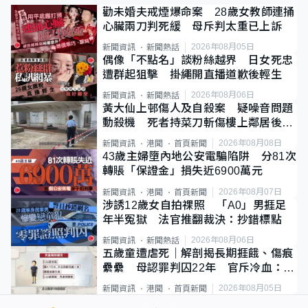
勸未婚夫戒煙爆命案 28歲女教師連捅
心臟兩刀判死緩 母斥判太重已上訴
2026年08月05日
新聞資訊
新聞熱話
偶像「不點名」談粉絲越界 日女死忠
遭群起狙擊 掛繩開直播道歉後輕生
2026年08月06日
新聞資訊
新聞熱話
黃大仙上邨傷人及自殺案 疑噪音問題
動殺機 死者持菜刀斬傷樓上鄰居後墮
斃
2026年08月08日
新聞資訊
港聞
首頁新聞
43歲主婦墮內地公安電騙陷阱 分81次
轉賬「保證金」損失近6900萬元
2026年08月07日
新聞資訊
港聞
首頁新聞
涉誘12歲女自拍祼照 「A0」男捱足
年半冤獄 法官推翻裁決：抄錯標點
2026年08月06日
新聞資訊
新聞熱話
五歲童遭虐死｜解剖揭長期捱餓、傷痕
纍纍 母認罪判囚22年 官斥冷血：同
類案最惡劣
2026年08月05日
新聞資訊
港聞
首頁新聞