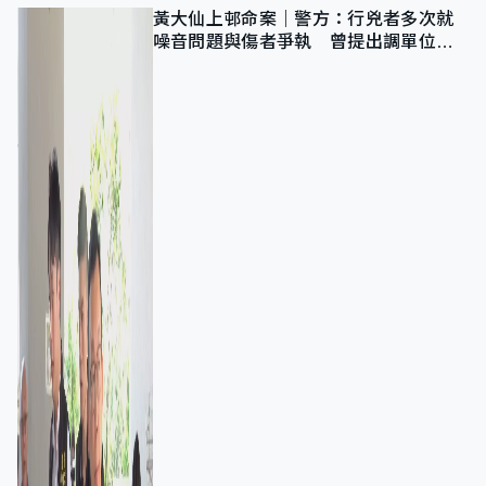
黃大仙上邨命案｜警方：行兇者多次就
噪音問題與傷者爭執 曾提出調單位已
獲批