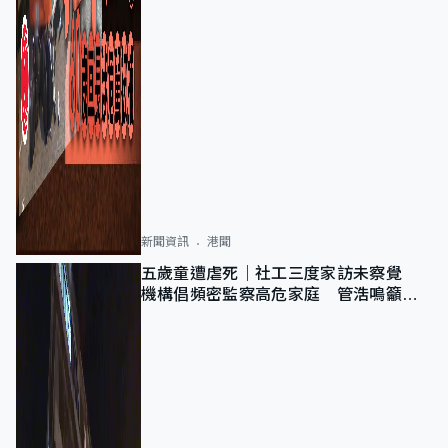
新聞資訊
港聞
五歲童遭虐死｜社工三度家訪未察覺
機構倡頻密監察高危家庭 管浩鳴籲加
強跨部門協作