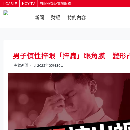
i-CABLE
HOY TV
有線寬頻及電訊服務
新聞
財經
特約內容
男子慣性捽眼「捽扁」眼角膜 變形
有線新聞
2025年05月30日