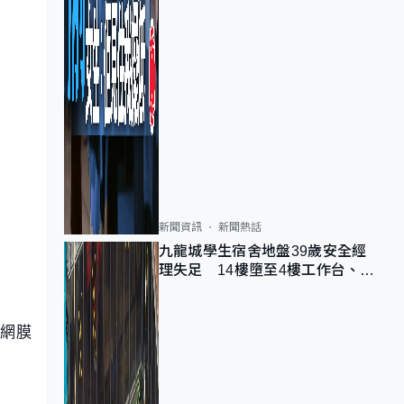
新聞資訊
新聞熱話
九龍城學生宿舍地盤39歲安全經
理失足 14樓墮至4樓工作台、送
院不治
網膜