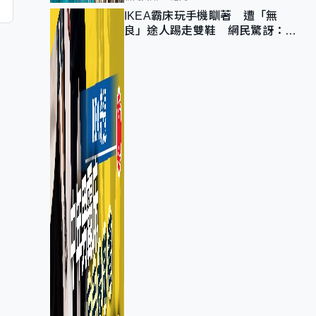
IKEA霸床玩手機瞓著 遭「無
良」途人踢走雙鞋 網民驚訝：冇
著襪咁盡！？