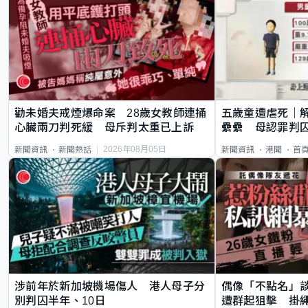
勸未婚夫戒煙爆命案 28歲女教師連捅
五歲童遭虐死｜
心臟兩刀判死緩 母斥判太重已上訴
纍纍 母認罪判囚
類案最惡劣
2026年08月05日
新聞資訊
新聞熱話
新聞資訊
港聞
首
涉前年於新加坡機場傷人 港人母子分
偶像「不點名」
別判囚半年、10日
遭群起狙擊 掛