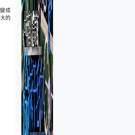
變成
過大的