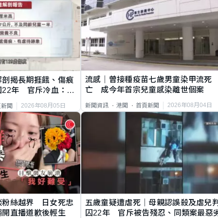
流感｜曾接種疫苗七歲男童染甲流死
解剖揭長期捱餓、傷痕
亡 成今年首宗兒童感染離世個案
22年 官斥冷血：同
2026年08月04日
新聞資訊
港聞
首頁新聞
2026年08月05日
頁新聞
談粉絲越界 日女死忠
五歲童疑遭虐死｜母親認誤殺及虐兒
繩開直播道歉後輕生
囚22年 官斥被告殘忍、同類案最惡