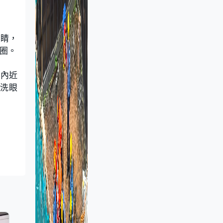
眼睛，
圈。
年內近
用洗眼