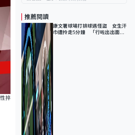
推薦閱讀
康文署球場打排球遇怪盜 女生汗
巾遭拎走5分鐘 「行咗出出面唔
知做乜」
性捽