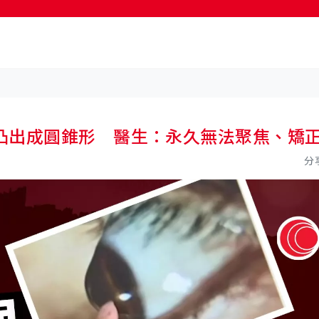
凸出成圓錐形 醫生：永久無法聚焦、矯
分