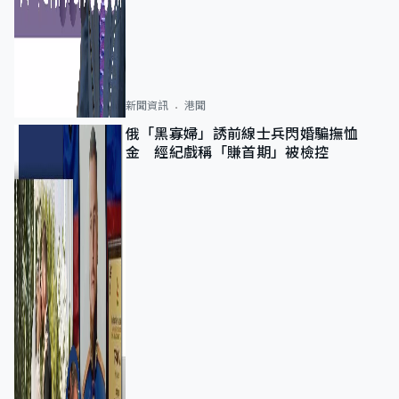
新聞資訊
港聞
俄「黑寡婦」誘前線士兵閃婚騙撫恤
金 經紀戲稱「賺首期」被檢控