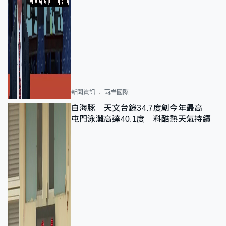
新聞資訊
兩岸國際
白海豚｜天文台錄34.7度創今年最高
屯門泳灘高達40.1度 料酷熱天氣持續