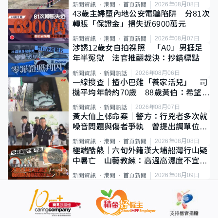
斃
2026年08月08日
新聞資訊
港聞
首頁新聞
43歲主婦墮內地公安電騙陷阱 分81次
轉賬「保證金」損失近6900萬元
2026年08月07日
新聞資訊
港聞
首頁新聞
涉誘12歲女自拍祼照 「A0」男捱足
年半冤獄 法官推翻裁決：抄錯標點
2026年08月06日
新聞資訊
新聞熱話
一線搜查｜揸小巴難「養家活兒」 司
機平均年齡約70歲 88歲黃伯：希望一
直揸落去
2026年08月07日
新聞資訊
新聞熱話
黃大仙上邨命案｜警方：行兇者多次就
噪音問題與傷者爭執 曾提出調單位已
獲批
2026年08月08日
新聞資訊
港聞
首頁新聞
極端酷熱｜六旬外籍漢大埔船灣行山疑
中暑亡 山藝教練：高溫高濕度不宜遠
足
2026年08月09日
新聞資訊
港聞
首頁新聞