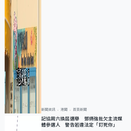
新聞資訊
港聞
首頁新聞
記協周六換屆選舉 鄧炳強批欠主流媒
體參選人 警告若違法定「釘死你」