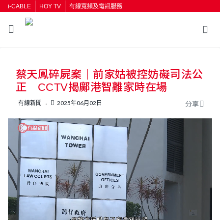
i-CABLE
HOY TV
有線寬頻及電訊服務
返回
蔡天鳳碎屍案｜前家姑被控妨礙司法公
按輸入鍵開始搜尋
正 CCTV揭鄺港智離家時在場
有線新聞
2025年06月02日
分享