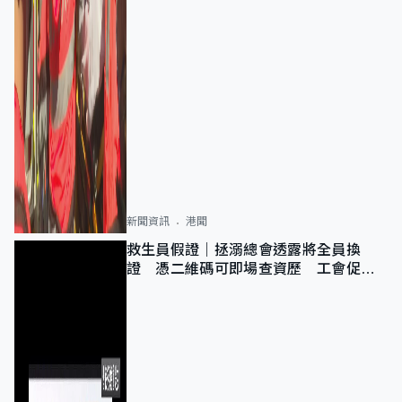
新聞資訊
港聞
救生員假證｜拯溺總會透露將全員換
證 憑二維碼可即場查資歷 工會促加
強巡查