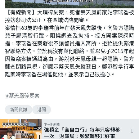
L
U
o
n
【有線新聞】大埔碎屍案，死者蔡天鳳前家姑李瑞香被
a
m
d
u
控妨礙司法公正，在區域法院開審。
e
t
d
e
:
案情指63歲的李瑞香前年在蔡天鳳失蹤後，向警方隱瞞
5
2
兒子鄺港智行蹤，阻撓調查及拘捕。控方開案陳詞時
.
6
指，李瑞香在案發後不讓警員進入寓所，拒絕提供鄺港
3
%
智聯絡方法，並訛稱沒有與他聯絡，並以兒子2015年起
因盜竊案被通緝為由，游說蔡天鳳母親一起隱瞞。警方
翻查閉路電視，卻顯示蔡天鳳失蹤翌日，鄺港智拿行李
離家時李瑞香在場催促他，並表示自己很擔心。
蔡天鳳碎屍案
新聞資訊
港聞
下一則新聞
強積金「全自由行」每年只容轉移
一次 財庫局：頻繁轉移非好事