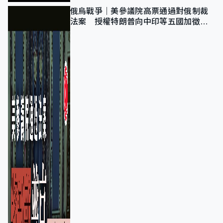
俄烏戰爭｜美參議院高票通過對俄制裁
法案 授權特朗普向中印等五國加徵
100%關稅