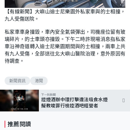
L
U
o
n
【有線新聞】大嶼山迪士尼樂園外私家車與的士相撞，
a
m
d
u
九人受傷送院。
e
t
d
e
:
8
私家車車身撞毀，車內安全氣袋彈出，司機座位留有玻
2
.
璃碎片，的士車頭亦撞毀。下午二時許現場消息指私家
7
6
車沿神奇道轉入迪士尼樂園期間與的士相撞，兩車上共
%
有九人受傷，全部送往北大嶼山醫院治理，意外原因有
待調查。
新聞資訊
港聞
下一則新聞
控煙酒辦中環打擊違法吸食水煙
擬教唆罪行檢控酒吧經營者
推薦閱讀