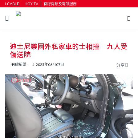
i-CABLE
HOY TV
有線寬頻及電訊服務
返回
迪士尼樂園外私家車的士相撞 九人受
按輸入鍵開始搜尋
傷送院
有線新聞
2025年06月07日
分享