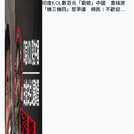
印度KOL數百元「窮遊」中國 靠接濟
「嫌三嫌四」惹爭議 網民：不歡迎劣
質旅客