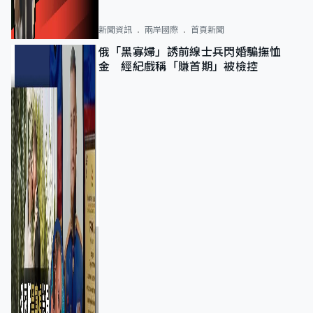
新聞資訊
兩岸國際
首頁新聞
俄「黑寡婦」誘前線士兵閃婚騙撫恤
金 經紀戲稱「賺首期」被檢控