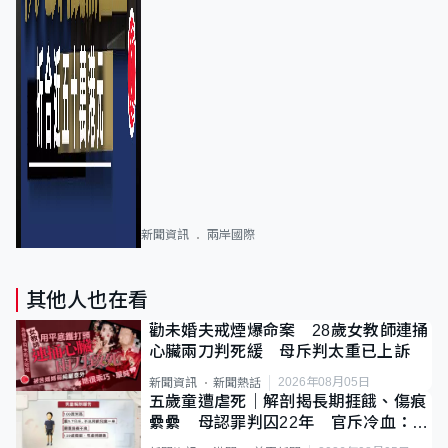
新聞資訊
兩岸國際
其他人也在看
勸未婚夫戒煙爆命案 28歲女教師連捅
心臟兩刀判死緩 母斥判太重已上訴
2026年08月05日
新聞資訊
新聞熱話
五歲童遭虐死｜解剖揭長期捱餓、傷痕
纍纍 母認罪判囚22年 官斥冷血：同
類案最惡劣