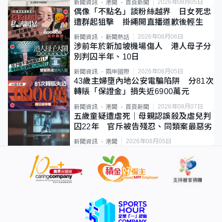
2026年08月05日
新聞資訊
港聞
首頁新聞
偶像「不點名」談粉絲越界 日女死忠
遭群起狙擊 掛繩開直播道歉後輕生
2026年08月06日
新聞資訊
新聞熱話
涉前年於新加坡機場傷人 港人母子分
別判囚半年、10日
2026年08月05日
新聞資訊
兩岸國際
43歲主婦墮內地公安電騙陷阱 分81次
轉賬「保證金」損失近6900萬元
2026年08月07日
新聞資訊
港聞
首頁新聞
五歲童疑遭虐死｜母親認誤殺及虐兒判
囚22年 官斥被告殘忍、同類案最惡劣
2026年08月05日
新聞資訊
港聞