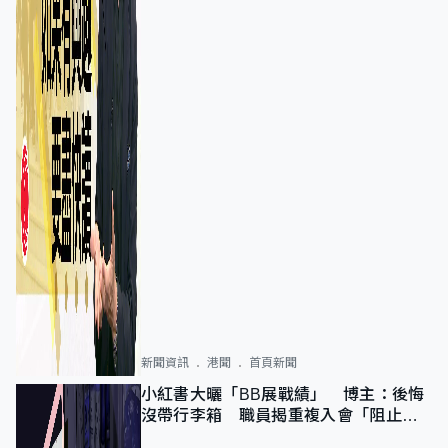
新聞資訊
港聞
首頁新聞
小紅書大曬「BB展戰績」 博主：後悔
沒帶行李箱 職員揭重複入會「阻止唔
到」