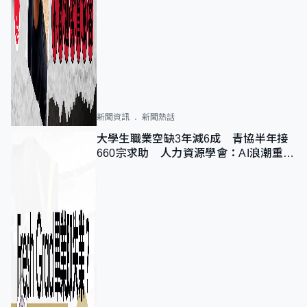
新聞資訊
新聞熱話
大學生職業空缺3年減6成 青協半年接
660宗求助 人力資源學會：AI浪潮重整
職位需求