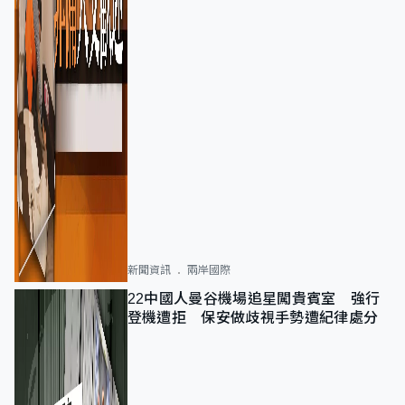
新聞資訊
兩岸國際
22中國人曼谷機場追星闖貴賓室 強行
登機遭拒 保安做歧視手勢遭紀律處分