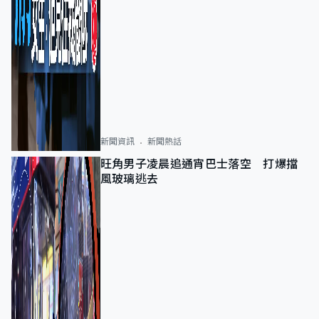
新聞資訊
新聞熱話
旺角男子凌晨追通宵巴士落空 打爆擋
風玻璃逃去