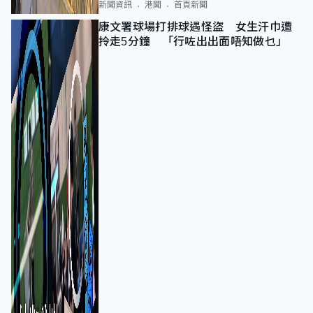
新聞資訊
港聞
首頁新聞
康文署球場打排球遇怪盜 女生汗巾遭
拎走5分鐘 「行咗出出面唔知做乜」