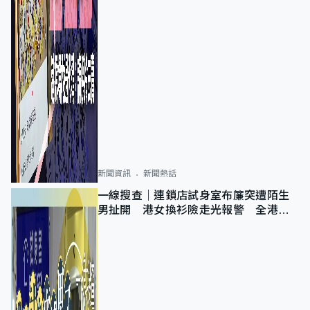
新聞資訊
新聞熱話
一線搜查｜連鎖店試身室布簾突遭陌生
男扯開 港女換衫險走光報警 全港分
店急換實體門