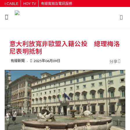
i-CABLE
HOY TV
有線寬頻及電訊服務
返回
意大利放寬非歐盟入籍公投 總理梅洛
按輸入鍵開始搜尋
尼表明抵制
有線新聞
2025年06月09日
分享