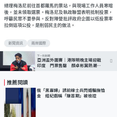
總理梅洛尼前往首都羅馬的票站，與現場工作人員寒暄
後，並未領取選票。梅洛尼及執政聯盟表明抵制投票，
呼籲民眾不要參與。反對陣營批評政府企圖以低投票率
拉倒這項公投，是削弱民主的做法。
新聞資訊
兩岸國際
下一則新聞
亞洲盃外圍賽｜港隊明晚主場迎戰
印度 門票售罄 顏卓彬冀熱潮持
續
推薦閱讀
俄「黑寡婦」誘前線士兵閃婚騙撫恤
金 經紀戲稱「賺首期」被檢控