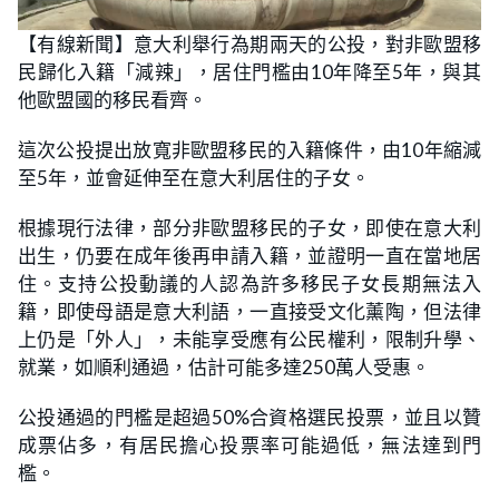
【有線新聞】意大利舉行為期兩天的公投，對非歐盟移
民歸化入籍「減辣」，居住門檻由10年降至5年，與其
他歐盟國的移民看齊。
這次公投提出放寬非歐盟移民的入籍條件，由10年縮減
至5年，並會延伸至在意大利居住的子女。
根據現行法律，部分非歐盟移民的子女，即使在意大利
出生，仍要在成年後再申請入籍，並證明一直在當地居
住。支持公投動議的人認為許多移民子女長期無法入
籍，即使母語是意大利語，一直接受文化薰陶，但法律
上仍是「外人」，未能享受應有公民權利，限制升學、
就業，如順利通過，估計可能多達250萬人受惠。
公投通過的門檻是超過50%合資格選民投票，並且以贊
成票佔多，有居民擔心投票率可能過低，無法達到門
檻。