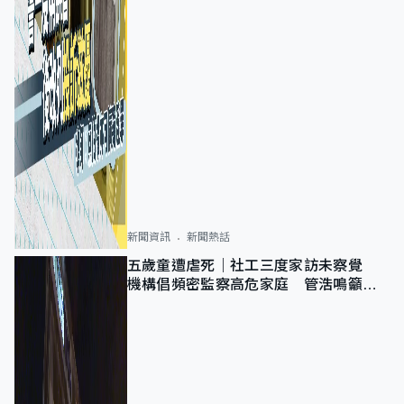
新聞資訊
新聞熱話
五歲童遭虐死｜社工三度家訪未察覺
機構倡頻密監察高危家庭 管浩鳴籲加
強跨部門協作