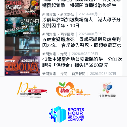
遭群起狙擊 掛繩開直播道歉後輕生
2026年08月06日
新聞資訊
新聞熱話
涉前年於新加坡機場傷人 港人母子分
別判囚半年、10日
2026年08月05日
新聞資訊
兩岸國際
五歲童疑遭虐死｜母親認誤殺及虐兒判
囚22年 官斥被告殘忍、同類案最惡劣
2026年08月05日
新聞資訊
港聞
43歲主婦墮內地公安電騙陷阱 分81次
轉賬「保證金」損失近6900萬元
2026年08月07日
新聞資訊
港聞
首頁新聞