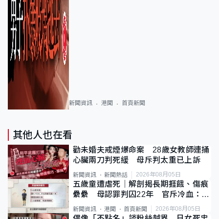
新聞資訊
港聞
首頁新聞
其他人也在看
勸未婚夫戒煙爆命案 28歲女教師連捅
心臟兩刀判死緩 母斥判太重已上訴
2026年08月05日
新聞資訊
新聞熱話
五歲童遭虐死｜解剖揭長期捱餓、傷痕
纍纍 母認罪判囚22年 官斥冷血：同
類案最惡劣
2026年08月05日
新聞資訊
港聞
首頁新聞
偶像「不點名」談粉絲越界 日女死忠