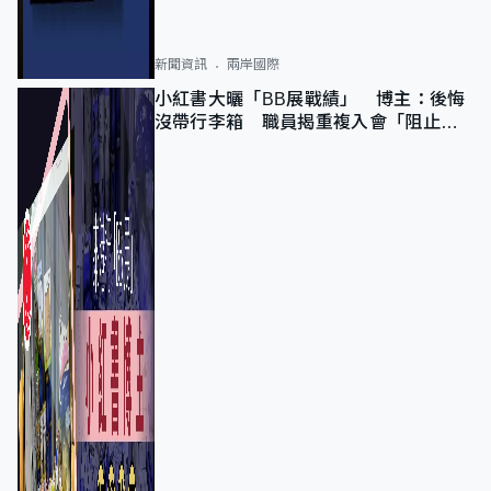
新聞資訊
兩岸國際
小紅書大曬「BB展戰績」 博主：後悔
沒帶行李箱 職員揭重複入會「阻止唔
到」