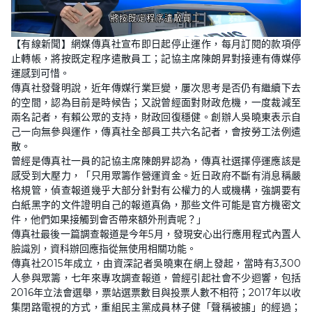
L
U
o
n
【有線新聞】網媒傳真社宣布即日起停止運作，每月訂閱的款項停
a
m
d
u
止轉帳，將按既定程序遣散員工；記協主席陳朗昇對接連有傳媒停
e
t
d
e
運感到可惜。
:
4
傳真社發聲明說，近年傳媒行業巨變，屢次思考是否仍有繼續下去
0
的空間，認為目前是時候告；又說曾經面對財政危機，一度裁減至
.
2
兩名記者，有賴公眾的支持，財政回復穩健。創辦人吳曉東表示自
8
%
己一向無參與運作，傳真社全部員工共六名記者，會按勞工法例遣
散。
曾經是傳真社一員的記協主席陳朗昇認為，傳真社選擇停運應該是
感受到大壓力，「只用眾籌作營運資金。近日政府不斷有消息稱嚴
格規管，偵查報道幾乎大部分針對有公權力的人或機構，強調要有
白紙黑字的文件證明自己的報道真偽，那些文件可能是官方機密文
件，他們如果接觸到會否帶來額外刑責呢？」
傳真社最後一篇調查報道是今年5月，發現安心出行應用程式內置人
臉識別，資科辦回應指從無使用相關功能。
傳真社2015年成立，由資深記者吳曉東在網上發起，當時有3,300
人參與眾籌，七年來專攻調查報道，曾經引起社會不少迴響，包括
2016年立法會選舉，票站選票數目與投票人數不相符；2017年以收
集閉路電視的方式，重組民主黨成員林子健「聲稱被擄」的經過；