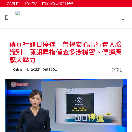
i-CABLE
HOY TV
有線寬頻及電訊服務
返回
傳真社即日停運 曾揭安心出行置人臉
按輸入鍵開始搜尋
識別 陳朗昇指偵查多涉機密、停運應
感大壓力
i-Cable
2022年06月10日
分享