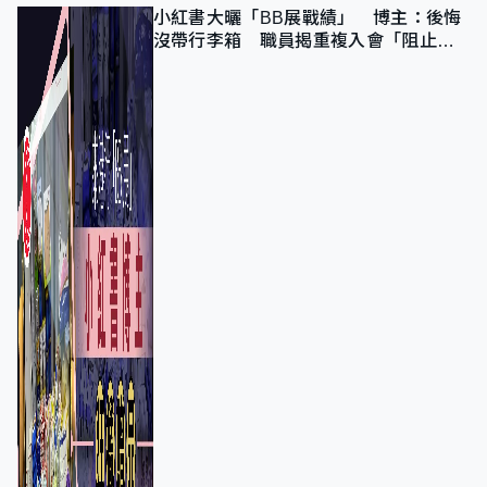
小紅書大曬「BB展戰績」 博主：後悔
沒帶行李箱 職員揭重複入會「阻止唔
到」