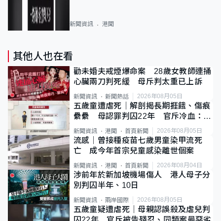
新聞資訊
港聞
其他人也在看
勸未婚夫戒煙爆命案 28歲女教師連捅
心臟兩刀判死緩 母斥判太重已上訴
2026年08月05日
新聞資訊
新聞熱話
五歲童遭虐死｜解剖揭長期捱餓、傷痕
纍纍 母認罪判囚22年 官斥冷血：同
類案最惡劣
2026年08月05日
新聞資訊
港聞
首頁新聞
流感｜曾接種疫苗七歲男童染甲流死
亡 成今年首宗兒童感染離世個案
2026年08月04日
新聞資訊
港聞
首頁新聞
涉前年於新加坡機場傷人 港人母子分
別判囚半年、10日
2026年08月05日
新聞資訊
兩岸國際
五歲童疑遭虐死｜母親認誤殺及虐兒判
囚22年 官斥被告殘忍、同類案最惡劣