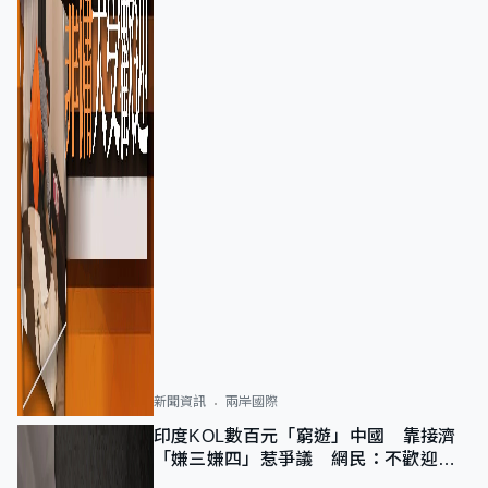
新聞資訊
兩岸國際
印度KOL數百元「窮遊」中國 靠接濟
「嫌三嫌四」惹爭議 網民：不歡迎劣
質旅客