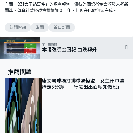
有關「831太子站事件」的調查報道，獲得外國記者協會頒發人權新
聞獎。傳真社曾經說會繼續調查工作，但現在已經無法完成。
新聞資訊
港聞
首頁新聞
下一則新聞
本港強積金回報 由跌轉升
推薦閱讀
康文署球場打排球遇怪盜 女生汗巾遭
拎走5分鐘 「行咗出出面唔知做乜」