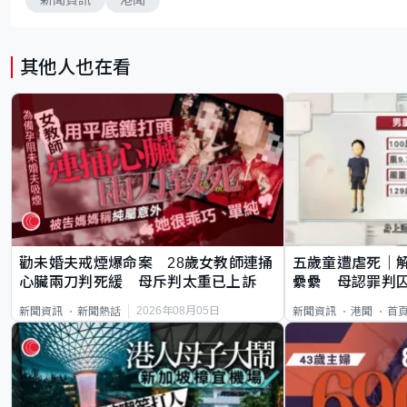
其他人也在看
勸未婚夫戒煙爆命案 28歲女教師連捅
五歲童遭虐死｜
心臟兩刀判死緩 母斥判太重已上訴
纍纍 母認罪判囚
類案最惡劣
2026年08月05日
新聞資訊
新聞熱話
新聞資訊
港聞
首