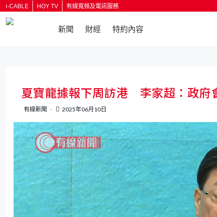
i-CABLE
HOY TV
有線寬頻及電訊服務
新聞
財經
特約內容
返回
夏寶龍據報下周訪港 李家超：政府
有線新聞
2025年06月10日