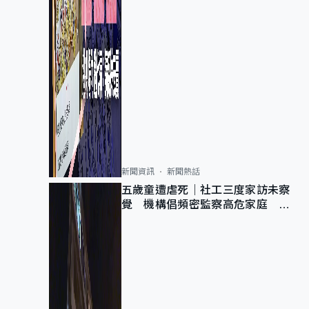
新聞資訊
新聞熱話
五歲童遭虐死｜社工三度家訪未察
覺 機構倡頻密監察高危家庭 管
浩鳴籲加強跨部門協作