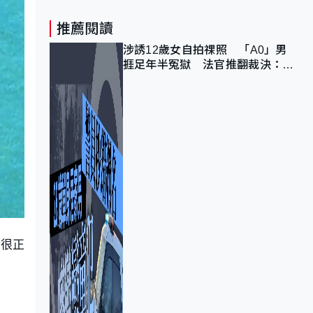
推薦閱讀
涉誘12歲女自拍祼照 「A0」男
捱足年半冤獄 法官推翻裁決：抄
錯標點
應很正