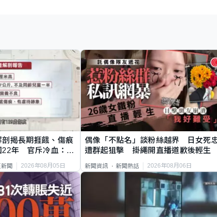
解剖揭長期捱餓、傷痕
偶像「不點名」談粉絲越界 日女死
22年 官斥冷血：同
遭群起狙擊 掛繩開直播道歉後輕生
2026年08月05日
2026年08月06日
頁新聞
新聞資訊
新聞熱話