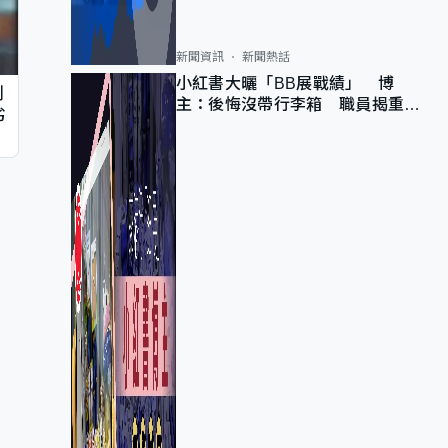
新聞資訊
新聞熱話
小紅書大曬「BB展戰績」 博
判
主：後悔沒帶行李箱 職員揭重複
劣
入會「阻止唔到」