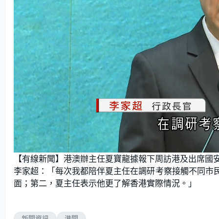
L
U
o
n
【有線新聞】港澳辦主任夏寶龍據報下周訪港及出席國
a
m
d
u
e
t
李家超：「每次我都陪伴夏主任在調研考察接觸不同市
d
e
:
面；第二，夏主任表示他更了解香港實際情況。」
8
3
.
3
3
%
新聞資訊
港聞