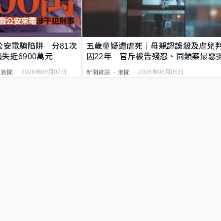
公安電騙陷阱 分81次
五歲童疑遭虐死｜母親認誤殺及虐兒
失近6900萬元
囚22年 官斥被告殘忍、同類案最惡
2026年08月07日
2026年08月05日
頁新聞
新聞資訊
港聞